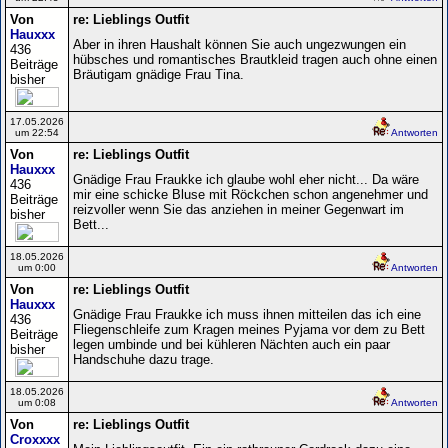
Von
re: Lieblings Outfit
Hauxxx
Aber in ihren Haushalt können Sie auch ungezwungen ein
436
hübsches und romantisches Brautkleid tragen auch ohne einen
Beiträge
Bräutigam gnädige Frau Tina.
bisher
17.05.2026
um 22:54
Antworten
Von
re: Lieblings Outfit
Hauxxx
Gnädige Frau Fraukke ich glaube wohl eher nicht... Da wäre
436
mir eine schicke Bluse mit Röckchen schon angenehmer und
Beiträge
reizvoller wenn Sie das anziehen in meiner Gegenwart im
bisher
Bett...
18.05.2026
um 0:00
Antworten
Von
re: Lieblings Outfit
Hauxxx
Gnädige Frau Fraukke ich muss ihnen mitteilen das ich eine
436
Fliegenschleife zum Kragen meines Pyjama vor dem zu Bett
Beiträge
legen umbinde und bei kühleren Nächten auch ein paar
bisher
Handschuhe dazu trage.
18.05.2026
um 0:08
Antworten
Von
re: Lieblings Outfit
Croxxxx