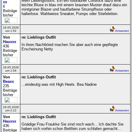
Mein Lieblingsoutfit. Ein ein rotbrauner Cordrock dazu eine
xx
leichte Bluse in blau mit einem braunen Muster drauf dazu ein
6
mintgrüner Blazer und hautfarbene Strumpfhose oder
Beiträge
halterlose. Wahlweise Sneaker, Pumps oder Stiefeletten.
bisher
18.05.2026
um 1:52
Antworten
Von
re: Lieblings Outfit
Hauxxx
In ihren Nachtkleid machen Sie aber auch eine gepflegte
436
Erscheinung Netty
Beiträge
bisher
18.05.2026
um 1:54
Antworten
Von
re: Lieblings Outfit
Beaxx
...eindeutig was mit High Heels. Bea Nadine
235
Beiträge
bisher
18.05.2026
um 2:12
Antworten
Von
re: Lieblings Outfit
Hauxxx
Gnädige Frau Fraukke Sie sind noch wach... Ich dachte Sie
436
haben sich vorhin schon Bettfein zum schlafen gemacht...
Beiträge