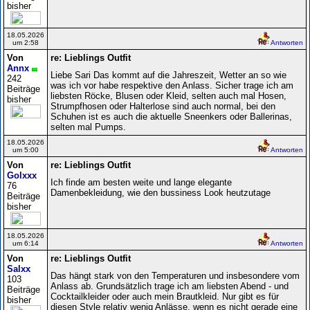
bisher
18.05.2026
um 2:58
Antworten
Von
re: Lieblings Outfit
Annx
Liebe Sari Das kommt auf die Jahreszeit, Wetter an so wie
242
was ich vor habe respektive den Anlass. Sicher trage ich am
Beiträge
liebsten Röcke, Blusen oder Kleid, selten auch mal Hosen,
bisher
Strumpfhosen oder Halterlose sind auch normal, bei den
Schuhen ist es auch die aktuelle Sneenkers oder Ballerinas,
selten mal Pumps.
18.05.2026
um 5:00
Antworten
Von
re: Lieblings Outfit
Golxxx
Ich finde am besten weite und lange elegante
76
Damenbekleidung, wie den bussiness Look heutzutage
Beiträge
bisher
18.05.2026
um 6:14
Antworten
Von
re: Lieblings Outfit
Salxx
Das hängt stark von den Temperaturen und insbesondere vom
103
Anlass ab. Grundsätzlich trage ich am liebsten Abend - und
Beiträge
Cocktailkleider oder auch mein Brautkleid. Nur gibt es für
bisher
diesen Style relativ wenig Anlässe, wenn es nicht gerade eine