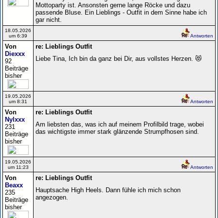
Mottoparty ist. Ansonsten gerne lange Röcke und dazu
passende Bluse. Ein Lieblings - Outfit in dem Sinne habe ich
gar nicht.
18.05.2026
um 6:39
Antworten
Von
re: Lieblings Outfit
Diexxx
Liebe Tina, Ich bin da ganz bei Dir, aus vollstes Herzen. 😻
92
Beiträge
bisher
19.05.2026
um 8:31
Antworten
Von
re: Lieblings Outfit
Nylxxx
Am liebsten das, was ich auf meinem Profilbild trage, wobei
231
das wichtigste immer stark glänzende Strumpfhosen sind.
Beiträge
bisher
19.05.2026
um 11:23
Antworten
Von
re: Lieblings Outfit
Beaxx
Hauptsache High Heels. Dann fühle ich mich schon
235
angezogen.
Beiträge
bisher