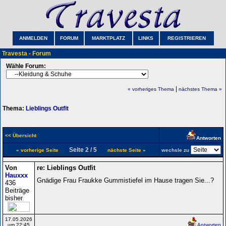
ANMELDEN
FORUM
MARKTPLATZ
LINKS
REGISTRIEREN
Travesta - Forum
Wähle Forum:
|
« vorheriges Thema
nächstes Thema »
Thema:
Lieblings Outfit
<< Übersicht
Antworten
Seite 2 / 5
« vorherige Seite
nächste Seite »
wechsle zu
Von
re: Lieblings Outfit
Hauxxx
Gnädige Frau Fraukke Gummistiefel im Hause tragen Sie...?
436
Beiträge
bisher
17.05.2026
um 22:45
Antworten