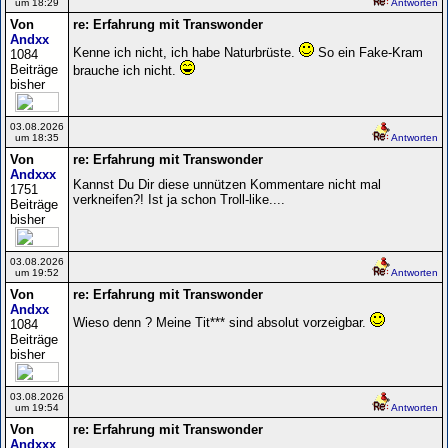
um 18:29
Antworten
Von
re: Erfahrung mit Transwonder
Andxx
Kenne ich nicht, ich habe Naturbrüste.
So ein Fake-Kram
1084
Beiträge
brauche ich nicht.
bisher
03.08.2026
um 18:35
Antworten
Von
re: Erfahrung mit Transwonder
Andxxx
Kannst Du Dir diese unnützen Kommentare nicht mal
1751
verkneifen?! Ist ja schon Troll-like....
Beiträge
bisher
03.08.2026
um 19:52
Antworten
Von
re: Erfahrung mit Transwonder
Andxx
Wieso denn ? Meine Tit*** sind absolut vorzeigbar.
1084
Beiträge
bisher
03.08.2026
um 19:54
Antworten
Von
re: Erfahrung mit Transwonder
Andxxx