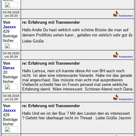
03.08.2026
um 20:20
Antworten
Von
re: Erfahrung mit Transwonder
Jasxxx
Hallo Andie Du hast wirklich sehr schöne Brüste die man auf
429
deinem Profilfoto sehen kann , gefallen mir wirklich sehr gut 👍
Beiträge
bisher
Liebe Grüße
03.08.2026
um 20:34
Antworten
Von
re: Erfahrung mit Transwonder
Danxx
Hallo Larissa, nein ich kannte diese Art von BH auch noch
20
nicht. Ist aber eine interessante Variante. Habe mir das gerade
Beiträge
mal angeschaut. Das müsste man echt mal ausprobieren.
bisher
Vielleicht schreibt hier im Forum jemand mal seine wirkliche
Erfahrung damit. Wäre interessant. Schönen Abend noch Dana
03.08.2026
um 21:26
Antworten
Von
re: Erfahrung mit Transwonder
Jasxxx
Hallo Und wo ist der Bus ? Mit den Leuten den es interessiert
429
? Gehört hier überhaupt nicht im Thread . Liebe Grüße Jasmin
Beiträge
bisher