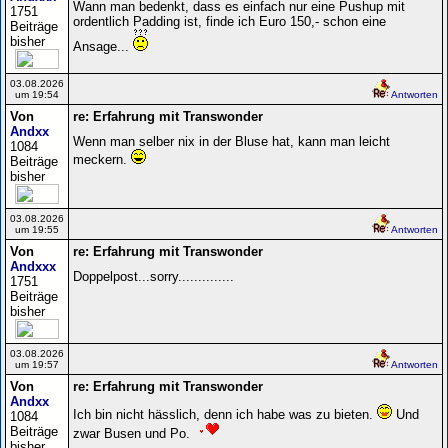
Wann man bedenkt, dass es einfach nur eine Pushup mit
1751
ordentlich Padding ist, finde ich Euro 150,- schon eine
Beiträge
bisher
Ansage...
03.08.2026
um 19:54
Antworten
Von
re: Erfahrung mit Transwonder
Andxx
Wenn man selber nix in der Bluse hat, kann man leicht
1084
meckern.
Beiträge
bisher
03.08.2026
um 19:55
Antworten
Von
re: Erfahrung mit Transwonder
Andxxx
Doppelpost...sorry..............
1751
Beiträge
bisher
03.08.2026
um 19:57
Antworten
Von
re: Erfahrung mit Transwonder
Andxx
Ich bin nicht hässlich, denn ich habe was zu bieten.
Und
1084
Beiträge
zwar Busen und Po.
bisher