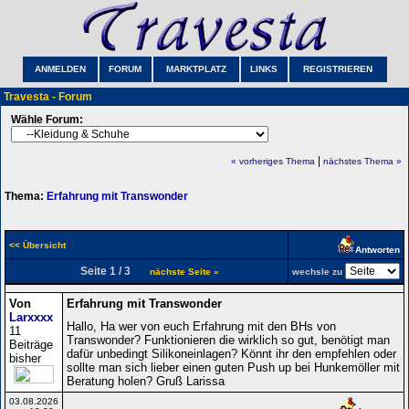
ANMELDEN
FORUM
MARKTPLATZ
LINKS
REGISTRIEREN
Travesta - Forum
Wähle Forum:
|
« vorheriges Thema
nächstes Thema »
Thema:
Erfahrung mit Transwonder
<< Übersicht
Antworten
Seite 1 / 3
nächste Seite »
wechsle zu
Von
Erfahrung mit Transwonder
Larxxxx
Hallo, Ha wer von euch Erfahrung mit den BHs von
11
Transwonder? Funktionieren die wirklich so gut, benötigt man
Beiträge
dafür unbedingt Silikoneinlagen? Könnt ihr den empfehlen oder
bisher
sollte man sich lieber einen guten Push up bei Hunkemöller mit
Beratung holen? Gruß Larissa
03.08.2026