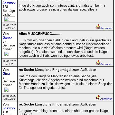
Josxxxx
finde die Frage auch sehr interessant, sie müssten bei mir
128
auch etwas grösser sein, gibt es da was spezielles ?
Beiträge
bisher
18.06.2020
um 22:46
Antworten
Von
Alles MUGGENFUGG........
Danxx
.....nimm ein bisschen Geld in die Hand, geh in ein gescheites
97
Nagelstudio und lass dir eine richtig hübsche Nagemodellage
Beiträge
machen, die alle vier Wochen erneuert wird (Nägel werden
bisher
aufgefüllt). Das sieht wesentlich schicker aus und die Nägel
reisen auch nicht ab, wenn du irgendwas arbeitest.
19.06.2020
um 9:25
Antworten
Von
re: Suche künstliche Fingernägel zum Aufkleben
Ginx
Das mit den Drogerie Märkten ist so eine Sache ,die
9
Kunstnägel die dort Angeboten werden sind manchmal für
Beiträge
Männer Hände zu klein ,deswegen kauft sie in einem Shop der
bisher
für Transgender eingerichtet ist.
19.06.2020
um 10:08
Antworten
Von
re: Suche künstliche Fingernägel zum Aufkleben
Josxxxx
Ja, guter Vorschlag, kennst du einen shop, der grosse Nägel
128
anbietet?