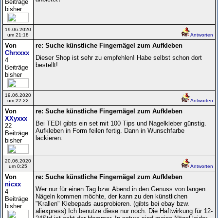
Beiträge
bisher
19.06.2020
um 21:18
Antworten
Von
re: Suche künstliche Fingernägel zum Aufkleben
Chrxxxx
Dieser Shop ist sehr zu empfehlen! Habe selbst schon dort
4
bestellt!
Beiträge
bisher
19.06.2020
um 22:22
Antworten
Von
re: Suche künstliche Fingernägel zum Aufkleben
XXyxxx
Bei TEDI gibts ein set mit 100 Tips und Nagelkleber günstig.
22
Aufkleben in Form feilen fertig. Dann in Wunschfarbe
Beiträge
lackieren.
bisher
20.06.2020
um 0:25
Antworten
Von
re: Suche künstliche Fingernägel zum Aufkleben
nicxx
Wer nur für einen Tag bzw. Abend in den Genuss von langen
4
Nägeln kommen möchte, der kann zu den künstlichen
Beiträge
"Krallen" Klebepads ausprobieren. (gibts bei ebay bzw.
bisher
aliexpress) Ich benutze diese nur noch. Die Haftwirkung für 12-