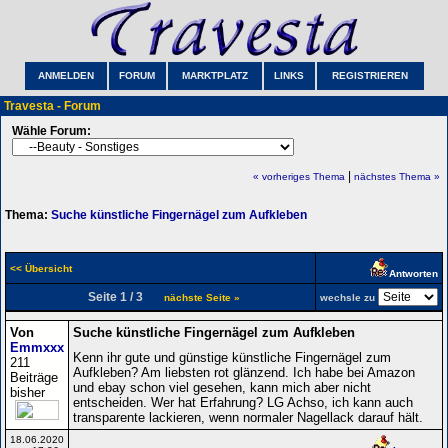
ANMELDEN
FORUM
MARKTPLATZ
LINKS
REGISTRIEREN
Travesta - Forum
Wähle Forum:
|
« vorheriges Thema
nächstes Thema »
Thema:
Suche künstliche Fingernägel zum Aufkleben
<< Übersicht
Antworten
Seite 1 / 3
nächste Seite »
wechsle zu
Von
Suche künstliche Fingernägel zum Aufkleben
Emmxxx
Kenn ihr gute und günstige künstliche Fingernägel zum
211
Aufkleben? Am liebsten rot glänzend. Ich habe bei Amazon
Beiträge
und ebay schon viel gesehen, kann mich aber nicht
bisher
entscheiden. Wer hat Erfahrung? LG Achso, ich kann auch
transparente lackieren, wenn normaler Nagellack darauf hält.
18.06.2020