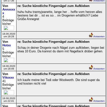
um 17:36
Antworten
Von
re: Suche künstliche Fingernägel zum Aufkleben
Annxxxx
huhu huhu trannyjeanette, lange her .. hoffe vom herzen alles
x
bestens bei dir .. ist es so .. im Drogerien erhältlich? Liebe
4
Grüße Annegret
Beiträge
bisher
18.06.2020
um 18:28
Antworten
Von
re: Suche künstliche Fingernägel zum Aufkleben
Hotxx
Schau in deiner Drogerie nach Nägel zum aufkleben, liegen bei
5
etwa 10 Euro. Da kannst du dann mit Nagellack drüber gehen.
Beiträge
bisher
18.06.2020
um 18:49
Antworten
Von
re: Suche künstliche Fingernägel zum Aufkleben
Vikxxxx
Ich kaufe meine bei Tedi oder Woolworth. Die sind super da
41
und kosten nicht viel
Beiträge
bisher
18.06.2020
um 22:41
Antworten
Von
re: Suche künstliche Fingernägel zum Aufkleben