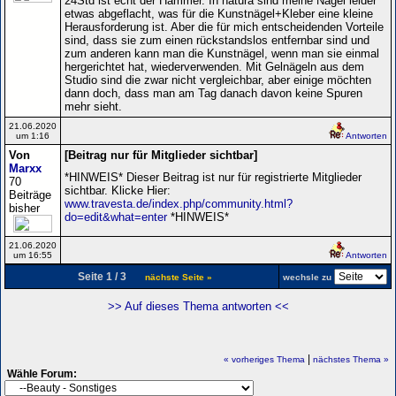
24Std ist echt der Hammer. In natura sind meine Nägel leider
etwas abgeflacht, was für die Kunstnägel+Kleber eine kleine
Herausforderung ist. Aber die für mich entscheidenden Vorteile
sind, dass sie zum einen rückstandslos entfernbar sind und
zum anderen kann man die Kunstnägel, wenn man sie einmal
hergerichtet hat, wiederverwenden. Mit Gelnägeln aus dem
Studio sind die zwar nicht vergleichbar, aber einige möchten
dann doch, dass man am Tag danach davon keine Spuren
mehr sieht.
21.06.2020
um 1:16
Antworten
Von
[Beitrag nur für Mitglieder sichtbar]
Marxx
*HINWEIS* Dieser Beitrag ist nur für registrierte Mitglieder
70
sichtbar. Klicke Hier:
Beiträge
www.travesta.de/index.php/community.html?
bisher
do=edit&what=enter
*HINWEIS*
21.06.2020
um 16:55
Antworten
Seite 1 / 3
nächste Seite »
wechsle zu
>> Auf dieses Thema antworten <<
|
« vorheriges Thema
nächstes Thema »
Wähle Forum: