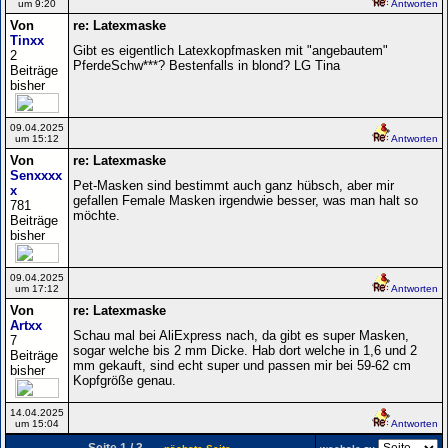
um 9:20
Antworten
Von
re: Latexmaske
Tinxx
Gibt es eigentlich Latexkopfmasken mit "angebautem"
2
PferdeSchw***? Bestenfalls in blond? LG Tina
Beiträge
bisher
09.04.2025
um 15:12
Antworten
Von
re: Latexmaske
Senxxxx
Pet-Masken sind bestimmt auch ganz hübsch, aber mir
x
gefallen Female Masken irgendwie besser, was man halt so
781
möchte.
Beiträge
bisher
09.04.2025
um 17:12
Antworten
Von
re: Latexmaske
Artxx
Schau mal bei AliExpress nach, da gibt es super Masken,
7
sogar welche bis 2 mm Dicke. Hab dort welche in 1,6 und 2
Beiträge
mm gekauft, sind echt super und passen mir bei 59-62 cm
bisher
Kopfgröße genau.
14.04.2025
um 15:04
Antworten
Seite 1 / 3