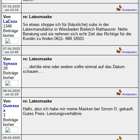
07.04.2025
um 13:16
Antworten
Von
re: Latexmaske
LaCxxx
So etwas shoppe ich für (hässliche) subs in der
1346
Latexmanufaktur in Wiesbaden Biebrich Rathausstr. Nette
Beiträge
Beratung und sie nehmen sich echt Zeit das Richtige für die
bisher
Kundin zu finden.0611- 988 18501
07.04.2025
um 13:46
Antworten
Von
re: Latexmaske
Synxxx
…..der/die eine oder andere sollte einmal auf das Datum
28
schauen….
Beiträge
bisher
08.04.2025
um 11:19
Antworten
Von
re: Latexmaske
Gumxxx
Hallo, also ich habe mir meine Masken bei Simon O. gekauft.
x
Gutes Preis- Leistungsverhältnis
3
Beiträge
bisher
09.04.2025