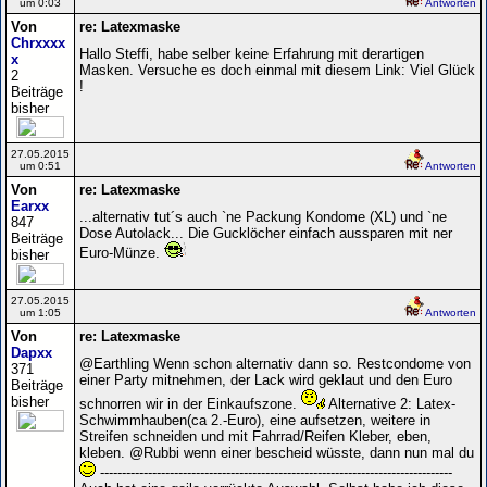
um 0:03
Antworten
Von
re: Latexmaske
Chrxxxx
Hallo Steffi, habe selber keine Erfahrung mit derartigen
x
Masken. Versuche es doch einmal mit diesem Link: Viel Glück
2
!
Beiträge
bisher
27.05.2015
um 0:51
Antworten
Von
re: Latexmaske
Earxx
...alternativ tut´s auch `ne Packung Kondome (XL) und `ne
847
Dose Autolack... Die Gucklöcher einfach aussparen mit ner
Beiträge
Euro-Münze.
bisher
27.05.2015
um 1:05
Antworten
Von
re: Latexmaske
Dapxx
@Earthling Wenn schon alternativ dann so. Restcondome von
371
einer Party mitnehmen, der Lack wird geklaut und den Euro
Beiträge
bisher
schnorren wir in der Einkaufszone.
Alternative 2: Latex-
Schwimmhauben(ca 2.-Euro), eine aufsetzen, weitere in
Streifen schneiden und mit Fahrrad/Reifen Kleber, eben,
kleben. @Rubbi wenn einer bescheid wüsste, dann nun mal du
---------------------------------------------------------------------------------