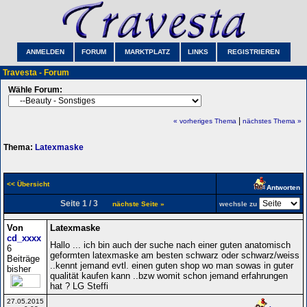
ANMELDEN
FORUM
MARKTPLATZ
LINKS
REGISTRIEREN
Travesta - Forum
Wähle Forum:
|
« vorheriges Thema
nächstes Thema »
Thema:
Latexmaske
<< Übersicht
Antworten
Seite 1 / 3
nächste Seite »
wechsle zu
Von
Latexmaske
cd_xxxx
Hallo ... ich bin auch der suche nach einer guten anatomisch
6
geformten latexmaske am besten schwarz oder schwarz/weiss
Beiträge
..kennt jemand evtl. einen guten shop wo man sowas in guter
bisher
qualität kaufen kann ..bzw womit schon jemand erfahrungen
hat ? LG Steffi
27.05.2015