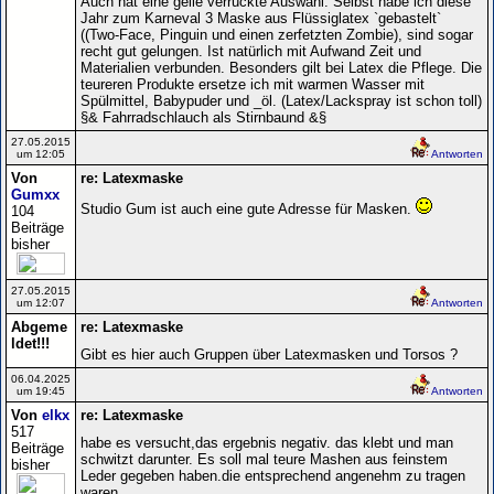
Auch hat eine geile verrückte Auswahl. Selbst habe ich diese
Jahr zum Karneval 3 Maske aus Flüssiglatex `gebastelt`
((Two-Face, Pinguin und einen zerfetzten Zombie), sind sogar
recht gut gelungen. Ist natürlich mit Aufwand Zeit und
Materialien verbunden. Besonders gilt bei Latex die Pflege. Die
teureren Produkte ersetze ich mit warmen Wasser mit
Spülmittel, Babypuder und _öl. (Latex/Lackspray ist schon toll)
§& Fahrradschlauch als Stirnbaund &§
27.05.2015
um 12:05
Antworten
Von
re: Latexmaske
Gumxx
Studio Gum ist auch eine gute Adresse für Masken.
104
Beiträge
bisher
27.05.2015
um 12:07
Antworten
Abgeme
re: Latexmaske
ldet!!!
Gibt es hier auch Gruppen über Latexmasken und Torsos ?
06.04.2025
um 19:45
Antworten
Von
elkx
re: Latexmaske
517
habe es versucht,das ergebnis negativ. das klebt und man
Beiträge
schwitzt darunter. Es soll mal teure Mashen aus feinstem
bisher
Leder gegeben haben.die entsprechend angenehm zu tragen
waren