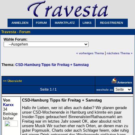
ANMELDEN
FORUM
MARKTPLATZ
LINKS
REGISTRIEREN
Travesta - Forum
Wähle Forum:
|
« vorheriges Thema
nächstes Thema »
Thema:
CSD-Hamburg Tipps für Freitag + Samstag
<< Übersicht
Antworten
Seite 1 / 1
wechsle zu
Von
CSD-Hamburg Tipps für Freitag + Samstag
Karxx
Hallo ihr Lieben, wer ist alles auch dabei? Wir planen gerade
34
unser CSD-Wochenende in Hamburg und könnte ein paar
Beiträge
Insider-Tipps gebrauchen! Binnenalster/Rathausmarkt am
bisher
Freitag war im letztes Jahr soweit OK, aber absolut nicht
unsere Musik Wir suchen eher nach Orten, an denen man zu
guter Popmusik, Charts oder auch Schlager feiern, oder ruhig
mit einem Drink entspannt das Wochenende einläuten kann.