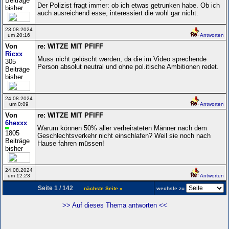
Beiträge
Der Polizist fragt immer: ob ich etwas getrunken habe. Ob ich
bisher
auch ausreichend esse, interessiert die wohl gar nicht.
23.08.2024
um 20:16
Antworten
Von
re: WITZE MIT PFIFF
Ricxx
Muss nicht gelöscht werden, da die im Video sprechende
305
Person absolut neutral und ohne pol.itische Ambitionen redet.
Beiträge
bisher
24.08.2024
um 0:09
Antworten
Von
re: WITZE MIT PFIFF
6hexxx
Warum können 50% aller verheirateten Männer nach dem
1805
Geschlechtsverkehr nicht einschlafen? Weil sie noch nach
Beiträge
Hause fahren müssen!
bisher
24.08.2024
um 12:23
Antworten
Seite 1 / 142
nächste Seite »
wechsle zu
>> Auf dieses Thema antworten <<