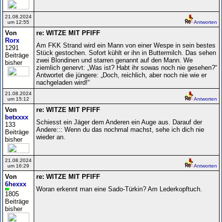
21.08.2024
um 12:55
Antworten
Von
re: WITZE MIT PFIFF
Rorx
Am FKK Strand wird ein Mann von einer Wespe in sein bestes
1291
Stück gestochen. Sofort kühlt er ihn in Buttermilch. Das sehen
Beiträge
zwei Blondinen und starren genannt auf den Mann. We
bisher
ziemlich genervt: „Was ist? Habt ihr sowas noch nie gesehen?“
Antwortet die jüngere: „Doch, reichlich, aber noch nie wie er
nachgeladen wird!“
21.08.2024
um 15:12
Antworten
Von
re: WITZE MIT PFIFF
betxxxx
Schiesst ein Jäger dem Anderen ein Auge aus. Darauf der
133
Andere::: Wenn du das nochmal machst, sehe ich dich nie
Beiträge
wieder an.
bisher
21.08.2024
um 16:29
Antworten
Von
re: WITZE MIT PFIFF
6hexxx
Woran erkennt man eine Sado-Türkin? Am Lederkopftuch.
1805
Beiträge
bisher