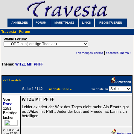
ANMELDEN
FORUM
MARKTPLATZ
LINKS
REGISTRIEREN
Travesta - Forum
Wähle Forum:
|
« vorheriges Thema
nächstes Thema »
Thema:
WITZE MIT PFIFF
<< Übersicht
Antworten
Seite 1 / 142
nächste Seite »
wechsle zu
Von
WITZE MIT PFIFF
Rorx
Leider existiert der Witz des Tages nicht mehr. Als Ersatz gibt
1291
es „Witze mit Pfiff „ Jeder der Lust und Freude hat kann sich
Beiträge
beteiligen
bisher
20.08.2024
um 17:00
Antworten