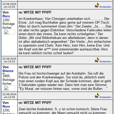
22.08.2024
um 12:53
Antworten
Von
re: WITZE MIT PFIFF
Rorx
Im Krankenhaus: Vier Chirurgen unterhalten sich………… Der
1291
Erste: „Ich mag Buchhalter ganz gerne auf meinem OP-Tisch.
Beiträge
Alles ist durch nummeriert innen drin.“ Der Zweite: „Ja…….Das
bisher
ist aber nichts gegen Elektriker. Verschiedene Farbcodes leiten
einen durch das innere. Da kann nichts schiefgehen.“ Der
Dritte: „Mir sind Bibliothekare am allerliebsten, denn in denen
ist alles alphabetisch angeordnet.“ Der Vierte: „Am einfachsten
zu operieren sind Chefs. Kein Herz, kein Hirn, keine Eier. Und
der Kopf und der ar*** sind untereinander austauschbar. Also
da kann wirklich nichts schief laufen!“
22.08.2024
um 15:23
Antworten
Von
re: WITZE MIT PFIFF
6hexxx
Die Frau ist hochschwanger auf der Autobahn. Sie ruft die
1805
Polizei und den Krankenwagen. Sie sind da, plötzlich sieht
Beiträge
man einen runden Kopf aus der Scheide kommen, aber er geht
bisher
2 Sekunden später wieder rein. Dann hört man eine Stimme:
"Ey Murat, wir müssen hinten raus, vorne sind die Bullen...."
23.08.2024
um 12:56
Antworten
Von
re: WITZE MIT PFIFF
Rorx
Zwei leichte Anekdoten: S..x ist schon komisch: Deine Frau
1291
versucht zu kommen, der Mann versucht nicht zu kommen.