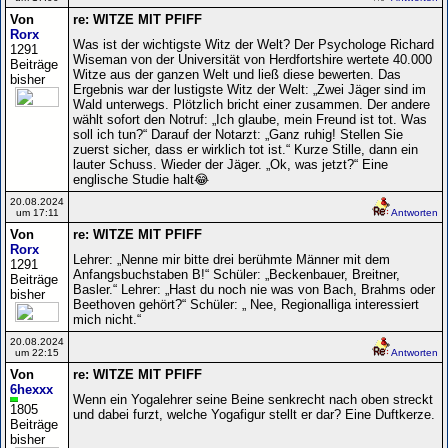
Von
re: WITZE MIT PFIFF
Rorx
Was ist der wichtigste Witz der Welt? Der Psychologe Richard
1291
Wiseman von der Universität von Herdfortshire wertete 40.000
Beiträge
Witze aus der ganzen Welt und ließ diese bewerten. Das
bisher
Ergebnis war der lustigste Witz der Welt: „Zwei Jäger sind im
Wald unterwegs. Plötzlich bricht einer zusammen. Der andere
wählt sofort den Notruf: „Ich glaube, mein Freund ist tot. Was
soll ich tun?“ Darauf der Notarzt: „Ganz ruhig! Stellen Sie
zuerst sicher, dass er wirklich tot ist.“ Kurze Stille, dann ein
lauter Schuss. Wieder der Jäger. „Ok, was jetzt?“ Eine
englische Studie halt😂
20.08.2024
um 17:11
Antworten
Von
re: WITZE MIT PFIFF
Rorx
Lehrer: „Nenne mir bitte drei berühmte Männer mit dem
1291
Anfangsbuchstaben B!“ Schüler: „Beckenbauer, Breitner,
Beiträge
Basler.“ Lehrer: „Hast du noch nie was von Bach, Brahms oder
bisher
Beethoven gehört?“ Schüler: „ Nee, Regionalliga interessiert
mich nicht.“
20.08.2024
um 22:15
Antworten
Von
re: WITZE MIT PFIFF
6hexxx
Wenn ein Yogalehrer seine Beine senkrecht nach oben streckt
1805
und dabei furzt, welche Yogafigur stellt er dar? Eine Duftkerze.
Beiträge
bisher