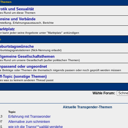
e Themen
rotik und Sexualität
les Rund um diese Themen
ereine und Verbände
rstellung, Erfahrungsaustausch, Berichte
arktplatz
er kann jeder seine Angebote unter "Marktplatz" ankündigen
c
eburtstagswünsche
burtstagsgratulationen (Nick-Nennung erlaubt)
llgemeine Gesellschaftsthemen
les Rund um unsere Gesellschaft (außer politischen Themen)
npassend oder ungeordnet
le Beiträge oder Themen die thematisch nirgends passen oder noch geprüft werden müssen
ff-Topic (sonstige Themen)
les was zu keinem anderen Thread passt
Wähle Forum:
Aktuelle Transgender-Themen
Topic
13
Erfahrung mit Transwonder
07
Alternative zum schminken
41
wie ich die Transs**ualität verstehe