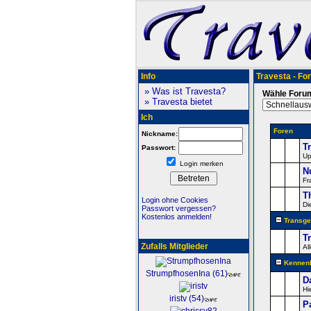
Info
Travesta - Fo
» Was ist Travesta?
Wähle Foru
» Travesta bietet
Ich
Foren
Nickname:
T
Passwort:
Up
Login merken
N
Fr
T
Login ohne Cookies
Di
Passwort vergessen?
Kostenlos anmelden!
Transge
T
Zufalls Mitglieder
Al
Kennenl
StrumpfhosenIna (61)
D
Hi
iristv (54)
P