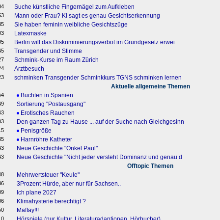
04
Suche künstliche Fingernägel zum Aufkleben
53
Mann oder Frau? KI sagt es genau Gesichtserkennung
35
Sie haben feminin weibliche Gesichtszüge
03
Latexmaske
05
Berlin will das Diskriminierungsverbot im Grundgesetz erwei
45
Transgender und Stimme
27
Schmink-Kurse im Raum Zürich
24
Arztbesuch
23
schminken Transgender Schminkkurs TGNS schminken lernen
Aktuelle allgemeine Themen
54
Buchten in Spanien
49
Sortierung "Postausgang"
43
Erotisches Rauchen
03
Den ganzen Tag zu Hause ... auf der Suche nach Gleichgesinn
15
Penisgröße
35
Harnröhre Katheter
43
Neue Geschichte "Onkel Paul"
43
Neue Geschichte "Nicht jeder versteht Dominanz und genau d
Offtopic Themen
48
Mehrwertsteuer "Keule"
36
3Prozent Hürde, aber nur für Sachsen..
09
Ich plane 2027
06
Klimahysterie berechtigt ?
50
Maffay!!!
10
Hörspiele (nur Kultur, Literaturadaptionen, Hörbucher)