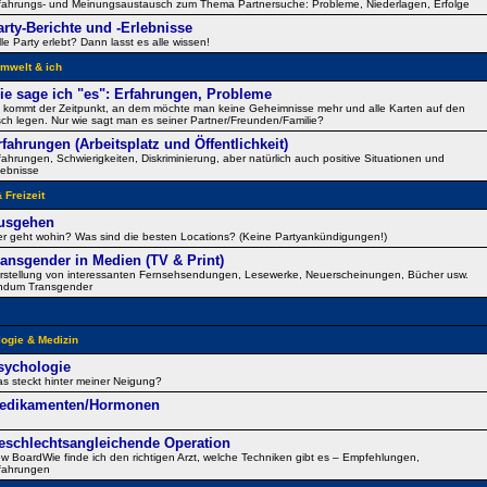
fahrungs- und Meinungsaustausch zum Thema Partnersuche: Probleme, Niederlagen, Erfolge
arty-Berichte und -Erlebnisse
lle Party erlebt? Dann lasst es alle wissen!
mwelt & ich
ie sage ich "es": Erfahrungen, Probleme
 kommt der Zeitpunkt, an dem möchte man keine Geheimnisse mehr und alle Karten auf den
sch legen. Nur wie sagt man es seiner Partner/Freunden/Familie?
rfahrungen (Arbeitsplatz und Öffentlichkeit)
fahrungen, Schwierigkeiten, Diskriminierung, aber natürlich auch positive Situationen und
lebnisse
 Freizeit
usgehen
r geht wohin? Was sind die besten Locations? (Keine Partyankündigungen!)
ransgender in Medien (TV & Print)
rstellung von interessanten Fernsehsendungen, Lesewerke, Neuerscheinungen, Bücher usw.
ndum Transgender
ogie & Medizin
sychologie
s steckt hinter meiner Neigung?
edikamenten/Hormonen
eschlechtsangleichende Operation
w BoardWie finde ich den richtigen Arzt, welche Techniken gibt es – Empfehlungen,
fahrungen