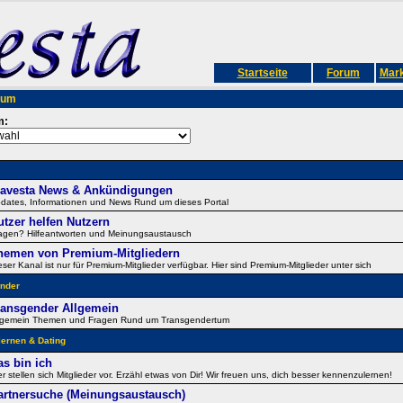
Startseite
Forum
Mark
rum
m:
ravesta News & Ankündigungen
dates, Informationen und News Rund um dieses Portal
utzer helfen Nutzern
agen? Hilfeantworten und Meinungsaustausch
hemen von Premium-Mitgliedern
eser Kanal ist nur für Premium-Mitglieder verfügbar. Hier sind Premium-Mitglieder unter sich
nder
ransgender Allgemein
lgemein Themen und Fragen Rund um Transgendertum
ernen & Dating
as bin ich
er stellen sich Mitglieder vor. Erzähl etwas von Dir! Wir freuen uns, dich besser kennenzulernen!
artnersuche (Meinungsaustausch)