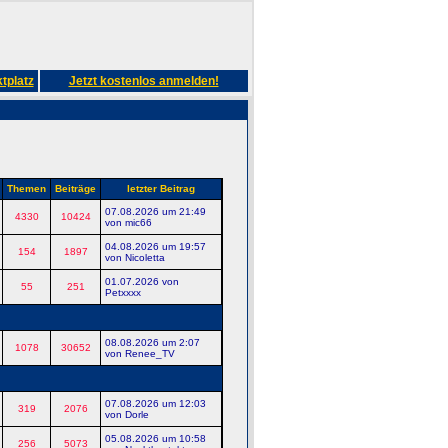
tplatz
Jetzt kostenlos anmelden!
Themen
Beiträge
letzter Beitrag
07.08.2026 um 21:49
4330
10424
von mic66
04.08.2026 um 19:57
154
1897
von Nicoletta
01.07.2026 von
55
251
Petxxxx
08.08.2026 um 2:07
1078
30652
von Renee_TV
07.08.2026 um 12:03
319
2076
von Dorle
05.08.2026 um 10:58
256
5073