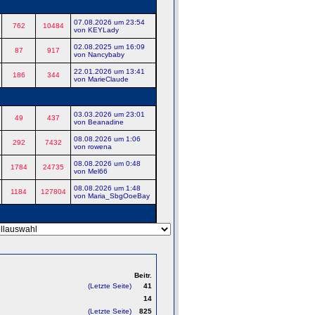
07.08.2026 um 23:54
762
10484
von KEYLady
02.08.2025 um 16:09
87
917
von Nancybaby
22.01.2026 um 13:41
186
344
von MarieClaude
03.03.2026 um 23:01
49
437
von Beanadine
08.08.2026 um 1:06
292
7432
von rowena
08.08.2026 um 0:48
1784
24735
von Mel66
08.08.2026 um 1:48
1184
127804
von Maria_SbgOoeBay
Beitr.
(Letzte Seite)
41
14
(Letzte Seite)
825