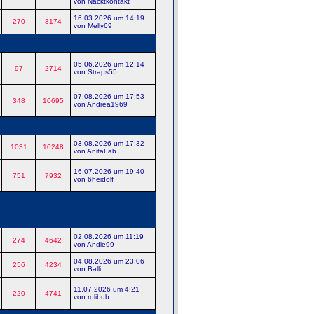
von Nacktkontakt
16.03.2026 um 14:19
270
3174
von Melly69
05.06.2026 um 12:14
97
2714
von Straps55
07.08.2026 um 17:53
348
10695
von Andrea1969
03.08.2026 um 17:32
1031
10248
von AnitaFab
16.07.2026 um 19:40
751
7932
von 6heidolf
02.08.2026 um 11:19
274
4642
von Andie99
04.08.2026 um 23:06
256
4234
von Balli
11.07.2026 um 4:21
220
4741
von rolibub