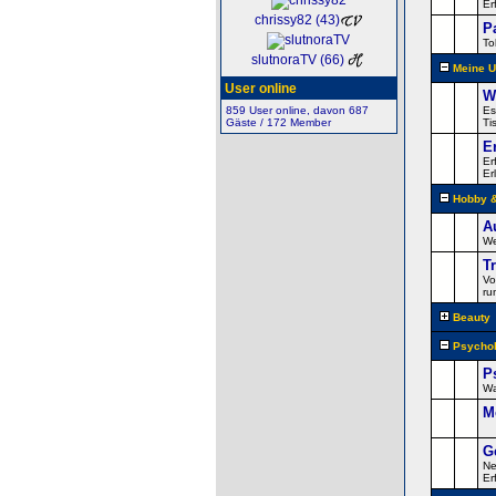
Er
chrissy82 (43)
P
To
slutnoraTV (66)
Meine U
User online
W
859 User online, davon 687
Es
Gäste / 172 Member
Ti
E
Er
Er
Hobby &
A
We
T
Vo
ru
Beauty
Psychol
P
Wa
M
G
Ne
Er