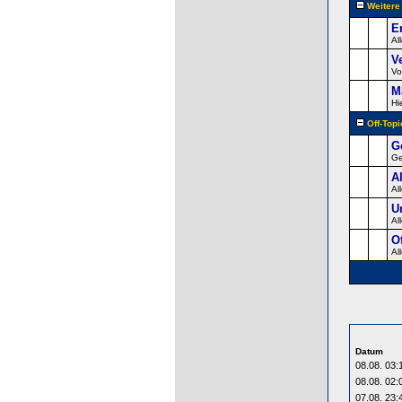
Weiter
E
Al
V
Vo
M
Hi
Off-Topi
G
Ge
A
Al
U
Al
O
Al
Datum
08.08. 03:
08.08. 02:
07.08. 23: