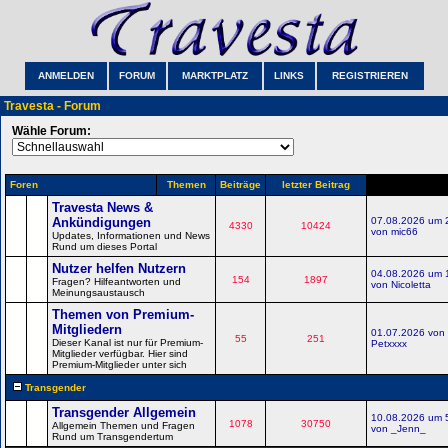
ANMELDEN
FORUM
MARKTPLATZ
LINKS
REGISTRIEREN
Travesta - Forum
Wähle Forum:
Foren
Themen
Beiträge
letzter Beitrag
Travesta News &
Ankündigungen
07.08.2026 um 
4330
10424
von mic66
Updates, Informationen und News
Rund um dieses Portal
Nutzer helfen Nutzern
04.08.2026 um 
154
1897
Fragen? Hilfeantworten und
von Nicoletta
Meinungsaustausch
Themen von Premium-
Mitgliedern
01.07.2026 von
55
251
Dieser Kanal ist nur für Premium-
Petxxxx
Mitglieder verfügbar. Hier sind
Premium-Mitglieder unter sich
Transgender
Transgender Allgemein
10.08.2026 um 
1078
30750
Allgemein Themen und Fragen
von _Jenn_
Rund um Transgendertum