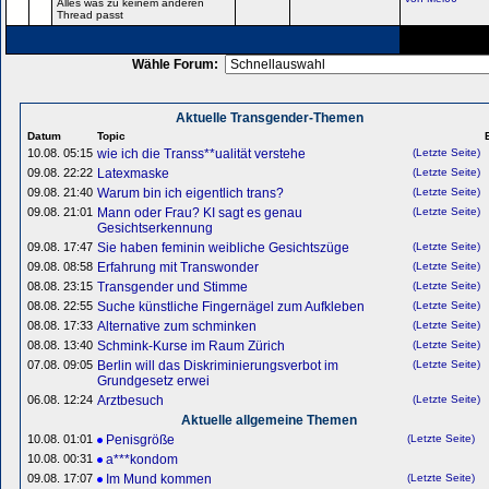
Alles was zu keinem anderen
Thread passt
Wähle Forum:
Aktuelle Transgender-Themen
Datum
Topic
B
10.08. 05:15
wie ich die Transs**ualität verstehe
(Letzte Seite)
09.08. 22:22
Latexmaske
(Letzte Seite)
09.08. 21:40
Warum bin ich eigentlich trans?
(Letzte Seite)
09.08. 21:01
Mann oder Frau? KI sagt es genau
(Letzte Seite)
Gesichtserkennung
09.08. 17:47
Sie haben feminin weibliche Gesichtszüge
(Letzte Seite)
09.08. 08:58
Erfahrung mit Transwonder
(Letzte Seite)
08.08. 23:15
Transgender und Stimme
(Letzte Seite)
08.08. 22:55
Suche künstliche Fingernägel zum Aufkleben
(Letzte Seite)
08.08. 17:33
Alternative zum schminken
(Letzte Seite)
08.08. 13:40
Schmink-Kurse im Raum Zürich
(Letzte Seite)
07.08. 09:05
Berlin will das Diskriminierungsverbot im
(Letzte Seite)
Grundgesetz erwei
06.08. 12:24
Arztbesuch
(Letzte Seite)
Aktuelle allgemeine Themen
10.08. 01:01
Penisgröße
(Letzte Seite)
10.08. 00:31
a***kondom
09.08. 17:07
Im Mund kommen
(Letzte Seite)