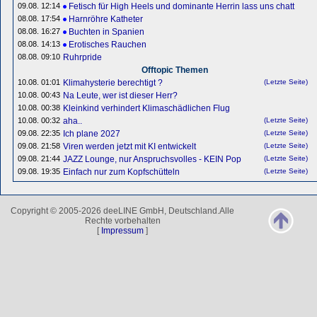
09.08. 12:14
Fetisch für High Heels und dominante Herrin lass uns chatt
08.08. 17:54
Harnröhre Katheter
08.08. 16:27
Buchten in Spanien
08.08. 14:13
Erotisches Rauchen
08.08. 09:10
Ruhrpride
Offtopic Themen
10.08. 01:01
Klimahysterie berechtigt ?
(Letzte Seite)
10.08. 00:43
Na Leute, wer ist dieser Herr?
10.08. 00:38
Kleinkind verhindert Klimaschädlichen Flug
10.08. 00:32
aha..
(Letzte Seite)
09.08. 22:35
Ich plane 2027
(Letzte Seite)
09.08. 21:58
Viren werden jetzt mit KI entwickelt
(Letzte Seite)
09.08. 21:44
JAZZ Lounge, nur Anspruchsvolles - KEIN Pop
(Letzte Seite)
09.08. 19:35
Einfach nur zum Kopfschütteln
(Letzte Seite)
Copyright © 2005-2026 deeLINE GmbH, Deutschland.Alle
Rechte vorbehalten
[
Impressum
]