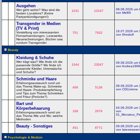
Ausgehen
08.08.2026 um 
Wer geht wohin? Was sind die
1031
10247
von Mel66
besten Locations? (Keine
Partyankündigungen!)
Transgender in Medien
(TV & Print)
16.07.2026 um 
Vorstellung von interessanten
751
7932
von 6heidolf
Fernsehsendungen, Lesewerke,
Neuerscheinungen, Bücher usw.
rundum Transgender
Beauty
Kleidung & Schuhe
Wer trägt was? Wie finde ich die
09.08.2026 um 
1044
23047
passende Größe? Wo finde ich
von Andrea1969
passende Kleider, Unterwäsche
und Schuhe?
Schminke und Haare
Erfahrungsaustausch rund um
08.08.2026 um 
das Thema Make-up, Schminke
406
5136
von CDCorinne
und Haare: Produktempfehlung
und Tips zum Thema Schminken
und Frisur (Perücke?)
Bart und
Körperbehaarung
04.06.2026 um 
169
2676
von
Erfahrungsaustausch rund um
01_Monsieur_Pi
das Thema Wie und Wo; welche
Methoden
Beauty - Sonstiges
09.08.2026 um 
451
8771
von latexresearc
Psychologie & Medizin