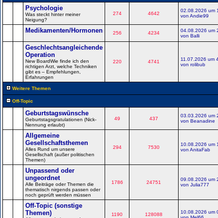
Psychologie
02.08.2026 um 
274
4642
Was steckt hinter meiner
von Andie99
Neigung?
Medikamenten/Hormonen
04.08.2026 um 
256
4234
von Balli
Geschlechtsangleichende
Operation
11.07.2026 um 
New BoardWie finde ich den
220
4741
von rolibub
richtigen Arzt, welche Techniken
gibt es – Empfehlungen,
Erfahrungen
Weitere Themen
Off-Topic
Geburtstagswünsche
03.03.2026 um 
49
437
Geburtstagsgratulationen (Nick-
von Beanadine
Nennung erlaubt)
Allgemeine
Gesellschaftsthemen
10.08.2026 um 
294
7530
Alles Rund um unsere
von AnitaFab
Gesellschaft (außer politischen
Themen)
Unpassend oder
ungeordnet
09.08.2026 um 
1786
24751
Alle Beiträge oder Themen die
von Julia777
thematisch nirgends passen oder
noch geprüft werden müssen
Off-Topic (sonstige
Themen)
10.08.2026 um 
1190
128088
von Mel66