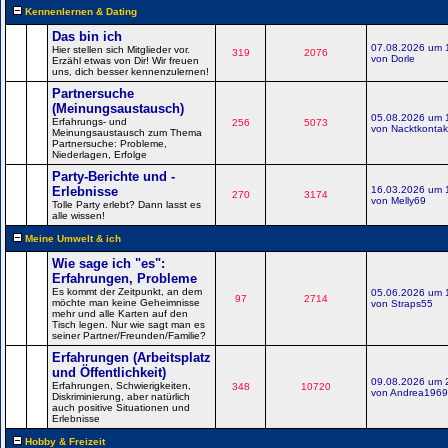
Kennenlernen & Dating
Das bin ich
07.08.2026 um 
Hier stellen sich Mitglieder vor.
319
2076
von Dorle
Erzähl etwas von Dir! Wir freuen
uns, dich besser kennenzulernen!
Partnersuche
(Meinungsaustausch)
05.08.2026 um 
Erfahrungs- und
256
5073
von Nacktkontak
Meinungsaustausch zum Thema
Partnersuche: Probleme,
Niederlagen, Erfolge
Party-Berichte und -
Erlebnisse
16.03.2026 um 
270
3174
von Melly69
Tolle Party erlebt? Dann lasst es
alle wissen!
Meine Umwelt & ich
Wie sage ich "es":
Erfahrungen, Probleme
Es kommt der Zeitpunkt, an dem
05.06.2026 um 
97
2714
möchte man keine Geheimnisse
von Straps55
mehr und alle Karten auf den
Tisch legen. Nur wie sagt man es
seiner Partner/Freunden/Familie?
Erfahrungen (Arbeitsplatz
und Öffentlichkeit)
09.08.2026 um 
Erfahrungen, Schwierigkeiten,
348
10720
von Andrea1969
Diskriminierung, aber natürlich
auch positive Situationen und
Erlebnisse
Hobby & Freizeit