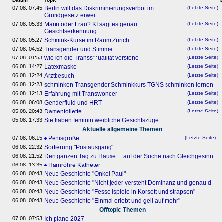
Datum
Topic
B
07.08. 07:45
Berlin will das Diskriminierungsverbot im
(Letzte Seite)
Grundgesetz erwei
07.08. 05:33
Mann oder Frau? KI sagt es genau
(Letzte Seite)
Gesichtserkennung
07.08. 05:27
Schmink-Kurse im Raum Zürich
(Letzte Seite)
07.08. 04:52
Transgender und Stimme
(Letzte Seite)
07.08. 01:53
wie ich die Transs**ualität verstehe
(Letzte Seite)
06.08. 14:27
Latexmaske
(Letzte Seite)
06.08. 12:24
Arztbesuch
(Letzte Seite)
06.08. 12:23
schminken Transgender Schminkkurs TGNS schminken lernen
06.08. 12:13
Erfahrung mit Transwonder
(Letzte Seite)
06.08. 06:08
Genderfluid und HRT
(Letzte Seite)
05.08. 20:43
Damentoilette
(Letzte Seite)
05.08. 17:33
Sie haben feminin weibliche Gesichtszüge
Aktuelle allgemeine Themen
07.08. 06:15
Penisgröße
(Letzte Seite)
06.08. 22:32
Sortierung "Postausgang"
06.08. 21:52
Den ganzen Tag zu Hause ... auf der Suche nach Gleichgesinn
06.08. 13:35
Harnröhre Katheter
06.08. 00:43
Neue Geschichte "Onkel Paul"
06.08. 00:43
Neue Geschichte "Nicht jeder versteht Dominanz und genau d
06.08. 00:43
Neue Geschichte "Fessellspiele in Korsett und strapsen"
06.08. 00:43
Neue Geschichte "Einmal erlebt und geil auf mehr"
Offtopic Themen
07.08. 07:53
Ich plane 2027