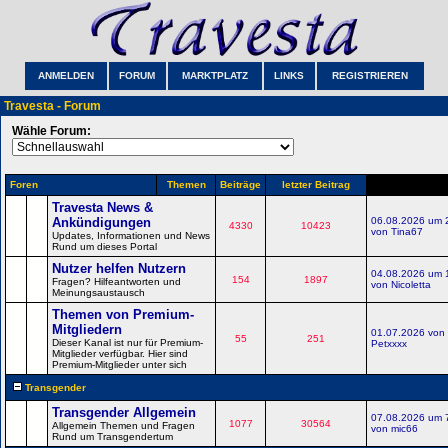
ANMELDEN
FORUM
MARKTPLATZ
LINKS
REGISTRIEREN
Travesta - Forum
Wähle Forum:
Foren
Themen
Beiträge
letzter Beitrag
Travesta News &
Ankündigungen
06.08.2026 um 
4330
10423
von Tina67
Updates, Informationen und News
Rund um dieses Portal
Nutzer helfen Nutzern
04.08.2026 um 
154
1897
Fragen? Hilfeantworten und
von Nicoletta
Meinungsaustausch
Themen von Premium-
Mitgliedern
01.07.2026 von
55
251
Dieser Kanal ist nur für Premium-
Petxxxx
Mitglieder verfügbar. Hier sind
Premium-Mitglieder unter sich
Transgender
Transgender Allgemein
07.08.2026 um 
1077
30564
Allgemein Themen und Fragen
von mic66
Rund um Transgendertum