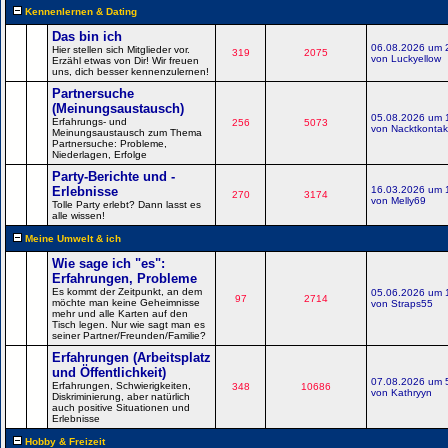
Kennenlernen & Dating
Das bin ich
06.08.2026 um 
Hier stellen sich Mitglieder vor.
319
2075
von Luckyellow
Erzähl etwas von Dir! Wir freuen
uns, dich besser kennenzulernen!
Partnersuche
(Meinungsaustausch)
05.08.2026 um 
Erfahrungs- und
256
5073
von Nacktkontak
Meinungsaustausch zum Thema
Partnersuche: Probleme,
Niederlagen, Erfolge
Party-Berichte und -
Erlebnisse
16.03.2026 um 
270
3174
von Melly69
Tolle Party erlebt? Dann lasst es
alle wissen!
Meine Umwelt & ich
Wie sage ich "es":
Erfahrungen, Probleme
Es kommt der Zeitpunkt, an dem
05.06.2026 um 
97
2714
möchte man keine Geheimnisse
von Straps55
mehr und alle Karten auf den
Tisch legen. Nur wie sagt man es
seiner Partner/Freunden/Familie?
Erfahrungen (Arbeitsplatz
und Öffentlichkeit)
07.08.2026 um 
Erfahrungen, Schwierigkeiten,
348
10686
von Kathryyn
Diskriminierung, aber natürlich
auch positive Situationen und
Erlebnisse
Hobby & Freizeit