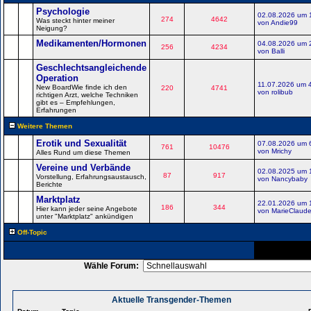
Psychologie
02.08.2026 um 
274
4642
Was steckt hinter meiner
von Andie99
Neigung?
Medikamenten/Hormonen
04.08.2026 um 
256
4234
von Balli
Geschlechtsangleichende
Operation
11.07.2026 um 
New BoardWie finde ich den
220
4741
von rolibub
richtigen Arzt, welche Techniken
gibt es – Empfehlungen,
Erfahrungen
Weitere Themen
Erotik und Sexualität
07.08.2026 um 
761
10476
von Mrichy
Alles Rund um diese Themen
Vereine und Verbände
02.08.2025 um 
87
917
Vorstellung, Erfahrungsaustausch,
von Nancybaby
Berichte
Marktplatz
22.01.2026 um 
186
344
Hier kann jeder seine Angebote
von MarieClaud
unter "Marktplatz" ankündigen
Off-Topic
Wähle Forum:
Aktuelle Transgender-Themen