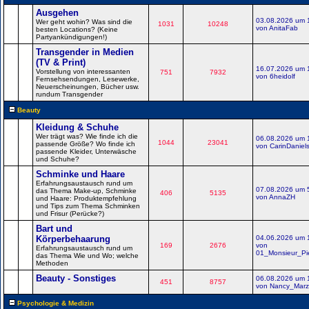
Ausgehen
03.08.2026 um 
Wer geht wohin? Was sind die
1031
10248
von AnitaFab
besten Locations? (Keine
Partyankündigungen!)
Transgender in Medien
(TV & Print)
16.07.2026 um 
Vorstellung von interessanten
751
7932
von 6heidolf
Fernsehsendungen, Lesewerke,
Neuerscheinungen, Bücher usw.
rundum Transgender
Beauty
Kleidung & Schuhe
Wer trägt was? Wie finde ich die
06.08.2026 um 
1044
23041
passende Größe? Wo finde ich
von CarinDaniel
passende Kleider, Unterwäsche
und Schuhe?
Schminke und Haare
Erfahrungsaustausch rund um
07.08.2026 um 
das Thema Make-up, Schminke
406
5135
von AnnaZH
und Haare: Produktempfehlung
und Tips zum Thema Schminken
und Frisur (Perücke?)
Bart und
Körperbehaarung
04.06.2026 um 
169
2676
von
Erfahrungsaustausch rund um
01_Monsieur_Pi
das Thema Wie und Wo; welche
Methoden
Beauty - Sonstiges
06.08.2026 um 
451
8757
von Nancy_Mar
Psychologie & Medizin