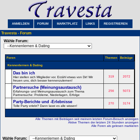
ANMELDEN
FORUM
MARKTPLATZ
LINKS
REGISTRIEREN
Travesta - Forum
Wähle Forum:
Foren
Themen
Beiträge
Kennenlernen & Dating
Das bin ich
319
2072
Hier stellen sich Mitglieder vor. Erzähl etwas von Dir! Wir
freuen uns, dich besser kennenzulernen!
Partnersuche (Meinungsaustausch)
256
5073
Erfahrungs- und Meinungsaustausch zum Thema
Partnersuche: Probleme, Niederlagen, Erfolge
Party-Berichte und -Erlebnisse
270
3174
Tolle Party erlebt? Dann lasst es alle wissen!
Alle Themen mit Beiträgen seit meinem letzten Forum-Besuch anzeigen
Aktive Themen der letzten 24 Stunden anzeigen
Alle Foren als gelesen markieren
Wähle Forum: