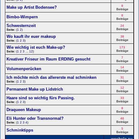
8
Make up Artist Bodensee?
Beiträge
8
Bimbo-Wimpern
Beiträge
Schwesternzeit
24
Beiträge
Seite:
(
1
2
)
Wo kauft ihr euer makeup
38
Beiträge
Seite:
(
1
2
3
)
Wie wichtig ist euch Make-up?
173
Beiträge
Seite:
(
1
2
3
...
12
)
7
Kreativer Friseur im Raum ERDING gesucht
Beiträge
14
Volumenperücken
Beiträge
Ich möchte mich das allererste mal schminken
31
Beiträge
Seite:
(
1
2
3
)
12
Permanent Make up Lidstrich
Beiträge
Haare sind so wichtig fürs Passing.
33
Beiträge
Seite:
(
1
2
3
)
8
Draqueen Makeup
Beiträge
Eli Hunter oder Transnormal?
46
Beiträge
Seite:
(
1
2
3
4
)
5
Schminktipps
Beiträge
wechsle zu