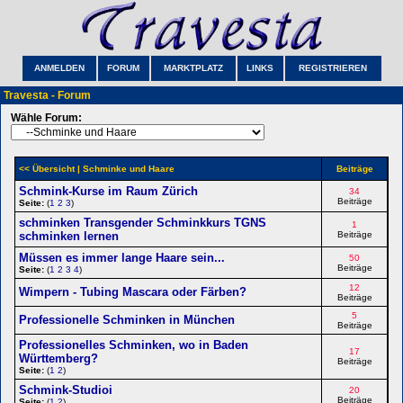
ANMELDEN
FORUM
MARKTPLATZ
LINKS
REGISTRIEREN
Travesta - Forum
Wähle Forum:
<< Übersicht
| Schminke und Haare
Beiträge
Schmink-Kurse im Raum Zürich
34
Beiträge
Seite:
(
1
2
3
)
schminken Transgender Schminkkurs TGNS
1
schminken lernen
Beiträge
Müssen es immer lange Haare sein...
50
Beiträge
Seite:
(
1
2
3
4
)
12
Wimpern - Tubing Mascara oder Färben?
Beiträge
5
Professionelle Schminken in München
Beiträge
Professionelles Schminken, wo in Baden
17
Württemberg?
Beiträge
Seite:
(
1
2
)
Schmink-Studioi
20
Beiträge
Seite:
(
1
2
)