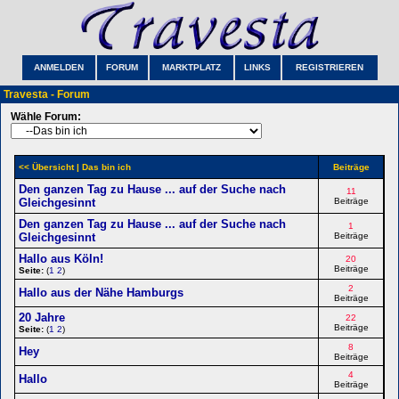
ANMELDEN
FORUM
MARKTPLATZ
LINKS
REGISTRIEREN
Travesta - Forum
Wähle Forum:
<< Übersicht
| Das bin ich
Beiträge
Den ganzen Tag zu Hause ... auf der Suche nach
11
Gleichgesinnt
Beiträge
Den ganzen Tag zu Hause ... auf der Suche nach
1
Gleichgesinnt
Beiträge
Hallo aus Köln!
20
Beiträge
Seite:
(
1
2
)
2
Hallo aus der Nähe Hamburgs
Beiträge
20 Jahre
22
Beiträge
Seite:
(
1
2
)
8
Hey
Beiträge
4
Hallo
Beiträge