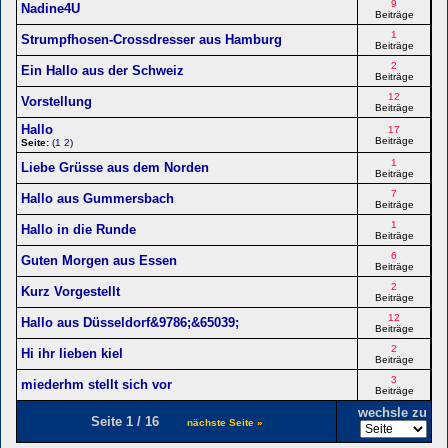
9
Nadine4U
Beiträge
1
Strumpfhosen-Crossdresser aus Hamburg
Beiträge
2
Ein Hallo aus der Schweiz
Beiträge
12
Vorstellung
Beiträge
Hallo
17
Beiträge
Seite:
(
1
2
)
1
Liebe Grüsse aus dem Norden
Beiträge
7
Hallo aus Gummersbach
Beiträge
1
Hallo in die Runde
Beiträge
6
Guten Morgen aus Essen
Beiträge
2
Kurz Vorgestellt
Beiträge
12
Hallo aus Düsseldorf&9786;&65039;
Beiträge
2
Hi ihr lieben kiel
Beiträge
3
miederhm stellt sich vor
Beiträge
wechsle zu
Seite 1 / 16
nächste Seite »