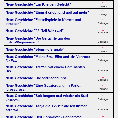
1
Neue Geschichte "Ein Kneipen Gedicht"
Beiträge
1
Neue Geschichte "Einmal erlebt und geil auf mehr"
Beiträge
Neue Geschichte "Fessellspiele in Korsett und
1
strapsen"
Beiträge
1
Neue Geschichte "82. Teil Wir zwei"
Beiträge
Neue Geschichte "Die Gerüchte um den
1
Fotzn-/Vaginanwald"
Beiträge
1
Neue Geschichte "Stumme Signale"
Beiträge
Neue Geschichte "Meine Frau Elke und ein Vertreter
1
für W...
Beiträge
Neue Geschichte "Treffen mit einem Dominanten
1
DWT"
Beiträge
1
Neue Geschichte "Die Sternschnuppe"
Beiträge
Neue Geschichte "Eine Spaziergang im Park...
1
(crossdress...
Beiträge
Neue Geschichte "Seit langem mal wieder als Susi
1
unterwe...
Beiträge
Neue Geschichte "Tanja die TV-H*** die ich immer
1
sein wo...
Beiträge
1
Neue Geschichte "Herr Lohmeyer - Donnerstag"