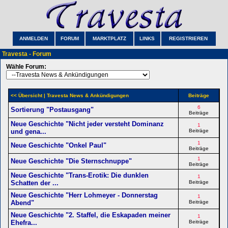
ANMELDEN
FORUM
MARKTPLATZ
LINKS
REGISTRIEREN
Travesta - Forum
Wähle Forum:
<< Übersicht
| Travesta News & Ankündigungen
Beiträge
6
Sortierung "Postausgang"
Beiträge
Neue Geschichte "Nicht jeder versteht Dominanz
1
und gena...
Beiträge
1
Neue Geschichte "Onkel Paul"
Beiträge
1
Neue Geschichte "Die Sternschnuppe"
Beiträge
Neue Geschichte "Trans-Erotik: Die dunklen
1
Schatten der ...
Beiträge
Neue Geschichte "Herr Lohmeyer - Donnerstag
1
Abend"
Beiträge
Neue Geschichte "2. Staffel, die Eskapaden meiner
1
Ehefra...
Beiträge