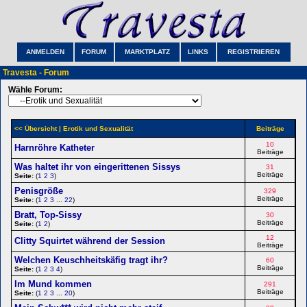
ANMELDEN
FORUM
MARKTPLATZ
LINKS
REGISTRIEREN
Travesta - Forum
Wähle Forum:
<< Übersicht
| Erotik und Sexualität
Beiträge
10
Harnröhre Katheter
Beiträge
Was haltet ihr von eingerittenen Sissys
31
Beiträge
Seite:
(
1
2
3
)
Penisgröße
329
Beiträge
Seite:
(
1
2
3
...
22
)
Bratt, Top-Sissy
30
Beiträge
Seite:
(
1
2
)
12
Clitty Squirtet während der Session
Beiträge
Welchen Keuschheitskäfig tragt ihr?
60
Beiträge
Seite:
(
1
2
3
4
)
Im Mund kommen
291
Beiträge
Seite:
(
1
2
3
...
20
)