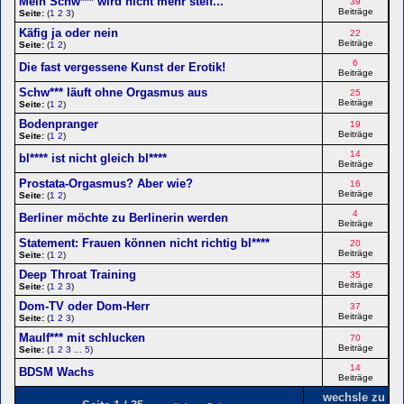
Mein Schw*** wird nicht mehr steif...
39
Beiträge
Seite:
(
1
2
3
)
Käfig ja oder nein
22
Beiträge
Seite:
(
1
2
)
6
Die fast vergessene Kunst der Erotik!
Beiträge
Schw*** läuft ohne Orgasmus aus
25
Beiträge
Seite:
(
1
2
)
Bodenpranger
19
Beiträge
Seite:
(
1
2
)
14
bl**** ist nicht gleich bl****
Beiträge
Prostata-Orgasmus? Aber wie?
16
Beiträge
Seite:
(
1
2
)
4
Berliner möchte zu Berlinerin werden
Beiträge
Statement: Frauen können nicht richtig bl****
20
Beiträge
Seite:
(
1
2
)
Deep Throat Training
35
Beiträge
Seite:
(
1
2
3
)
Dom-TV oder Dom-Herr
37
Beiträge
Seite:
(
1
2
3
)
Maulf*** mit schlucken
70
Beiträge
Seite:
(
1
2
3
...
5
)
14
BDSM Wachs
Beiträge
wechsle zu