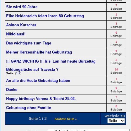
7
Sie wird 90 Jahre
Beiträge
1
Elke Heidenreich feiert ihren 80 Geburtstag
Beiträge
3
Ashton Kutscher
Beiträge
6
Niklolausi!
Beiträge
1
Das wichtigste zum Tage
Beiträge
6
Meiner Herzenshälfte hat Geburtstag
Beiträge
3
!!! GANZ WICHTIG !!! Iris_Lan hat heute Burzeltag
Beiträge
Bildungslücke auf Travesta ?
19
Beiträge
Seite:
(
1
2
)
1
An alle die Heute Geburtstag haben
Beiträge
9
Danke
Beiträge
7
Happy birthday: Verena & Teichi 25.02.
Beiträge
8
Geburtstag ohne Familie
Beiträge
wechsle zu
Seite 1 / 3
nächste Seite »