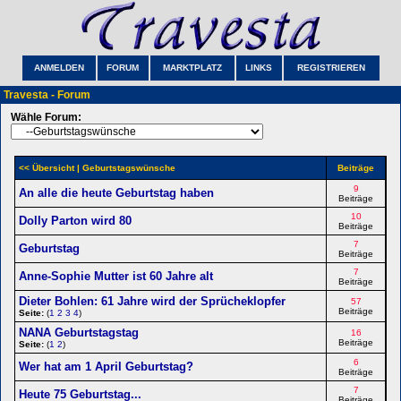
ANMELDEN
FORUM
MARKTPLATZ
LINKS
REGISTRIEREN
Travesta - Forum
Wähle Forum:
<< Übersicht
| Geburtstagswünsche
Beiträge
9
An alle die heute Geburtstag haben
Beiträge
10
Dolly Parton wird 80
Beiträge
7
Geburtstag
Beiträge
7
Anne-Sophie Mutter ist 60 Jahre alt
Beiträge
Dieter Bohlen: 61 Jahre wird der Sprücheklopfer
57
Beiträge
Seite:
(
1
2
3
4
)
NANA Geburtstagstag
16
Beiträge
Seite:
(
1
2
)
6
Wer hat am 1 April Geburtstag?
Beiträge
7
Heute 75 Geburtstag...
Beiträge