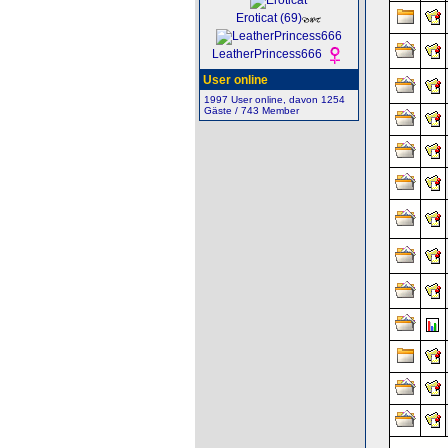
Eroticat (69)
LeatherPrincess666
User online
1997 User online, davon 1254
Gäste / 743 Member