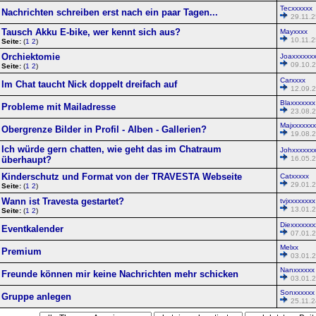
Tecxxxxxx
Nachrichten schreiben erst nach ein paar Tagen...
29.11.2
Tausch Akku E-bike, wer kennt sich aus?
Mayxxxx
10.11.2
Seite:
(
1
2
)
Orchiektomie
Joaxxxxxx
09.10.2
Seite:
(
1
2
)
Carxxxx
Im Chat taucht Nick doppelt dreifach auf
12.09.2
Blaxxxxxxx
Probleme mit Mailadresse
23.08.2
Majxxxxxxx
Obergrenze Bilder in Profil - Alben - Gallerien?
19.08.2
Ich würde gern chatten, wie geht das im Chatraum
Johxxxxxx
überhaupt?
16.05.2
Kinderschutz und Format von der TRAVESTA Webseite
Catxxxxx
29.01.2
Seite:
(
1
2
)
Wann ist Travesta gestartet?
tvjxxxxxxxx
13.01.2
Seite:
(
1
2
)
Diexxxxxxx
Eventkalender
07.01.2
Melxx
Premium
03.01.2
Nanxxxxxx
Freunde können mir keine Nachrichten mehr schicken
03.01.2
Sonxxxxxx
Gruppe anlegen
25.11.2