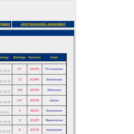
tplatz
Jetzt kostenlos anmelden!
eitrag
Beiträge
Gelesen
Autor
67
65535
TV.xxxxxxxxx
6 19:57
22
61886
Sisxxxxxxxx
6 21:34
105
65535
Rolxxxxxx
6 23:37
107
65535
rolxxxx
6 18:31
5
36113
Annxxxxxxx
6 8:34
6
33105
Marxxxxxxxx
6 16:22
8
32470
traxxxxxxxx
6 10:45