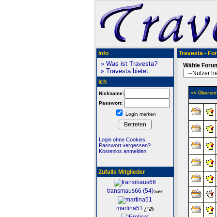
Info
Travesta - Fo
» Was ist Travesta?
Wähle Foru
» Travesta bietet
Ich
<< Übersic
Nickname:
Passwort:
Login merken
Login ohne Cookies
Passwort vergessen?
Kostenlos anmelden!
Zufalls Mitglieder
transmaus66 (54)
martina51