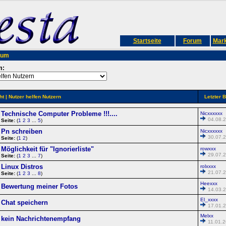
Startseite
Forum
Mark
rum
m:
ht
| Nutzer helfen Nutzern
Letzter B
Technische Computer Probleme !!!....
Nicxxxxxx
04.08.2
Seite:
(
1
2
3
...
5
)
Pn schreiben
Nicxxxxxx
30.07.2
Seite:
(
1
2
)
Möglichkeit für "Ignorierliste"
rowxxx
29.07.2
Seite:
(
1
2
3
...
7
)
Linux Distros
rolxxxx
21.07.2
Seite:
(
1
2
3
...
8
)
Heexxx
Bewertung meiner Fotos
14.03.2
El_xxxx
Chat speichern
17.01.2
Melxx
kein Nachrichtenempfang
11.01.2