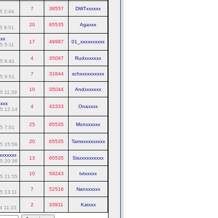
7
38557
DWTxxxxxx
5 2:44
20
65535
Agaxxx
5 9:51
xxx
17
49987
01_xxxxxxxxxx
5 5:11
4
35097
Rudxxxxxxx
5 8:41
7
31844
schxxxxxxxxxx
5 9:51
10
35044
Andxxxxxxx
5 11:39
xxxx
4
42333
Onaxxxx
5 12:14
25
65535
Monxxxxxx
5 7:01
20
65535
Tamxxxxxxxxxx
5 15:56
xxxxxxx
13
65535
Sisxxxxxxxxxx
5 20:36
10
59243
tvtxxxxx
5 21:55
7
52516
Nanxxxxxx
5 13:11
2
33911
Katxxx
4 11:23