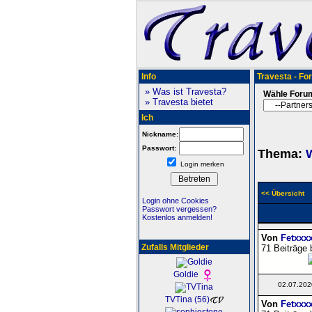
Info
Travesta - Fo
» Was ist Travesta?
Wähle Foru
» Travesta bietet
Ich
Nickname:
Passwort:
Thema:
W
Login merken
<< Übersicht
Login ohne Cookies
Passwort vergessen?
Kostenlos anmelden!
Von
Fetxxx
Zufalls Mitglieder
71 Beiträge 
Goldie
02.07.202
TVTina (56)
Von
Fetxxx