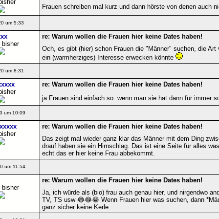
bisher
Frauen schreiben mal kurz und dann hörste von denen auch ni
20 um 5:33
xx
re: Warum wollen die Frauen hier keine Dates haben!
 bisher
Och, es gibt (hier) schon Frauen die "Männer" suchen, die Ar
ein (warmherziges) Interesse erwecken könnte
20 um 8:31
xxxxx
re: Warum wollen die Frauen hier keine Dates haben!
bisher
ja Frauen sind einfach so. wenn man sie hat dann für immer so
0 um 10:09
xxxxx
re: Warum wollen die Frauen hier keine Dates haben!
bisher
Das zeigt mal wieder ganz klar das Männer mit dem Ding zwi
drauf haben sie ein Hirnschlag. Das ist eine Seite für alles wa
echt das er hier keine Frau abbekommt.
0 um 11:54
re: Warum wollen die Frauen hier keine Dates haben!
 bisher
Ja, ich würde als (bio) frau auch genau hier, und nirgendwo an
TV, TS usw 😂😂😂 Wenn Frauen hier was suchen, dann *Mädel
ganz sicher keine Kerle