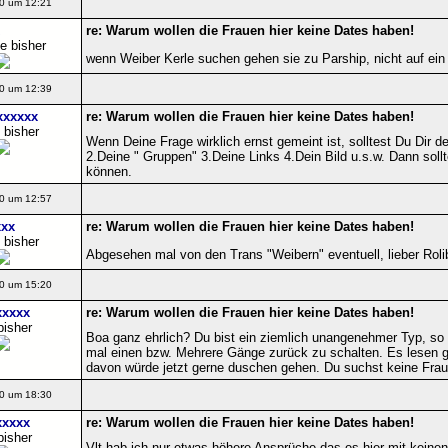
0 um 12:21
re: Warum wollen die Frauen hier keine Dates haben!
e bisher
wenn Weiber Kerle suchen gehen sie zu Parship, nicht auf ein
0 um 12:39
xxxxxx
re: Warum wollen die Frauen hier keine Dates haben!
 bisher
Wenn Deine Frage wirklich ernst gemeint ist, solltest Du Dir 
2.Deine " Gruppen" 3.Deine Links 4.Dein Bild u.s.w. Dann sollt
können.
0 um 12:57
xx
re: Warum wollen die Frauen hier keine Dates haben!
 bisher
Abgesehen mal von den Trans "Weibern" eventuell, lieber Rol
0 um 15:20
xxxxx
re: Warum wollen die Frauen hier keine Dates haben!
bisher
Boa ganz ehrlich? Du bist ein ziemlich unangenehmer Typ, so v
mal einen bzw. Mehrere Gänge zurück zu schalten. Es lesen g
davon würde jetzt gerne duschen gehen. Du suchst keine Frau, 
0 um 18:30
xxxxx
re: Warum wollen die Frauen hier keine Dates haben!
bisher
Vlt hab ich nur etwas höhere Ansprüche das es hier mit keinen