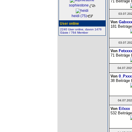
71 Beiträge 
sophiestone
03.07.20
heidi (75)
Von
Gabxxx
User online
181 Beiträge
2240 User online, davon 1476
Gäste / 764 Member
03.07.20
Von
Fetxxx
71 Beiträge 
04.07.202
Von
0_Pxxx
38 Beiträge 
04.07.202
Von
Eilxxx
532 Beiträge