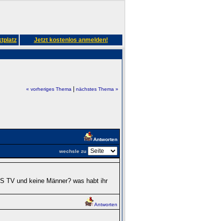
tplatz
Jetzt kostenlos anmelden!
|
« vorheriges Thema
nächstes Thema »
Antworten
wechsle zu
r TS TV und keine Männer? was habt ihr
Antworten