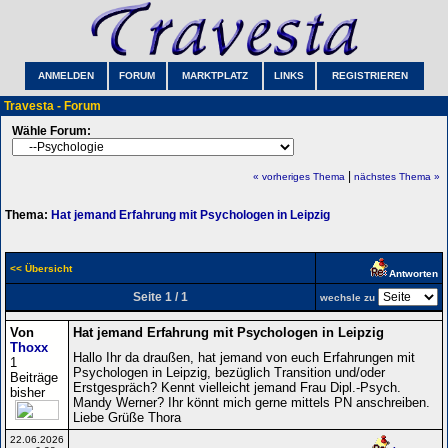
ANMELDEN
FORUM
MARKTPLATZ
LINKS
REGISTRIEREN
Travesta - Forum
Wähle Forum:
|
« vorheriges Thema
nächstes Thema »
Thema:
Hat jemand Erfahrung mit Psychologen in Leipzig
<< Übersicht
Antworten
Seite 1 / 1
wechsle zu
Von
Hat jemand Erfahrung mit Psychologen in Leipzig
Thoxx
Hallo Ihr da draußen, hat jemand von euch Erfahrungen mit
1
Psychologen in Leipzig, bezüglich Transition und/oder
Beiträge
Erstgespräch? Kennt vielleicht jemand Frau Dipl.-Psych.
bisher
Mandy Werner? Ihr könnt mich gerne mittels PN anschreiben.
Liebe Grüße Thora
22.06.2026