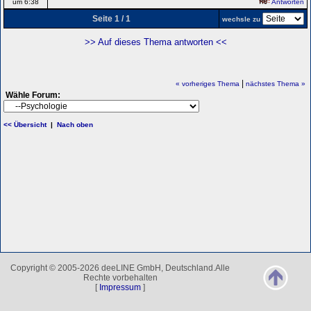
um 6:38
Antworten
Seite 1 / 1
wechsle zu
>> Auf dieses Thema antworten <<
|
« vorheriges Thema
nächstes Thema »
Wähle Forum:
<< Übersicht
|
Nach oben
Copyright © 2005-2026 deeLINE GmbH, Deutschland.Alle
Rechte vorbehalten
[
Impressum
]