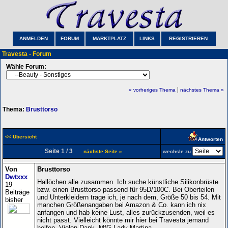
ANMELDEN
FORUM
MARKTPLATZ
LINKS
REGISTRIEREN
Travesta - Forum
Wähle Forum:
|
« vorheriges Thema
nächstes Thema »
Thema:
Brusttorso
<< Übersicht
Antworten
Seite 1 / 3
nächste Seite »
wechsle zu
Von
Brusttorso
Dwtxxx
Hallöchen alle zusammen. Ich suche künstliche Silikonbrüste
19
bzw. einen Brusttorso passend für 95D/100C. Bei Oberteilen
Beiträge
und Unterkleidern trage ich, je nach dem, Größe 50 bis 54. Mit
bisher
manchen Größenangaben bei Amazon & Co. kann ich nix
anfangen und hab keine Lust, alles zurückzusenden, weil es
nicht passt. Vielleicht könnte mir hier bei Travesta jemand
helfen. Vielen Dank. MfG Lady Martina