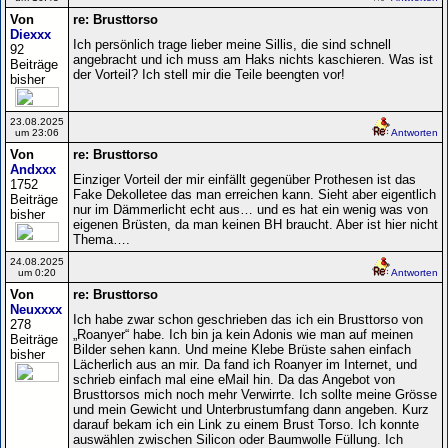
Von
re: Brusttorso
Diexxx
Ich persönlich trage lieber meine Sillis, die sind schnell
92
angebracht und ich muss am Haks nichts kaschieren. Was ist
Beiträge
der Vorteil? Ich stell mir die Teile beengten vor!
bisher
23.08.2025
um 23:06
Antworten
Von
re: Brusttorso
Andxxx
Einziger Vorteil der mir einfällt gegenüber Prothesen ist das
1752
Fake Dekolletee das man erreichen kann. Sieht aber eigentlich
Beiträge
nur im Dämmerlicht echt aus… und es hat ein wenig was von
bisher
eigenen Brüsten, da man keinen BH braucht. Aber ist hier nicht
Thema….
24.08.2025
um 0:20
Antworten
Von
re: Brusttorso
Neuxxxx
Ich habe zwar schon geschrieben das ich ein Brusttorso von
278
„Roanyer“ habe. Ich bin ja kein Adonis wie man auf meinen
Beiträge
Bilder sehen kann. Und meine Klebe Brüste sahen einfach
bisher
Lächerlich aus an mir. Da fand ich Roanyer im Internet, und
schrieb einfach mal eine eMail hin. Da das Angebot von
Brusttorsos mich noch mehr Verwirrte. Ich sollte meine Grösse
und mein Gewicht und Unterbrustumfang dann angeben. Kurz
darauf bekam ich ein Link zu einem Brust Torso. Ich konnte
auswählen zwischen Silicon oder Baumwolle Füllung. Ich