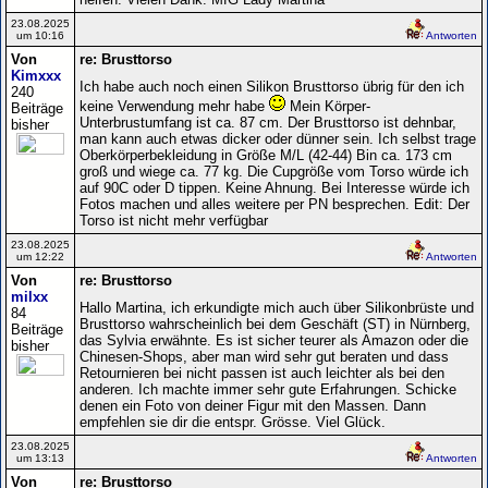
23.08.2025
um 10:16
Antworten
Von
re: Brusttorso
Kimxxx
Ich habe auch noch einen Silikon Brusttorso übrig für den ich
240
keine Verwendung mehr habe
Mein Körper-
Beiträge
Unterbrustumfang ist ca. 87 cm. Der Brusttorso ist dehnbar,
bisher
man kann auch etwas dicker oder dünner sein. Ich selbst trage
Oberkörperbekleidung in Größe M/L (42-44) Bin ca. 173 cm
groß und wiege ca. 77 kg. Die Cupgröße vom Torso würde ich
auf 90C oder D tippen. Keine Ahnung. Bei Interesse würde ich
Fotos machen und alles weitere per PN besprechen. Edit: Der
Torso ist nicht mehr verfügbar
23.08.2025
um 12:22
Antworten
Von
re: Brusttorso
milxx
Hallo Martina, ich erkundigte mich auch über Silikonbrüste und
84
Brusttorso wahrscheinlich bei dem Geschäft (ST) in Nürnberg,
Beiträge
das Sylvia erwähnte. Es ist sicher teurer als Amazon oder die
bisher
Chinesen-Shops, aber man wird sehr gut beraten und dass
Retournieren bei nicht passen ist auch leichter als bei den
anderen. Ich machte immer sehr gute Erfahrungen. Schicke
denen ein Foto von deiner Figur mit den Massen. Dann
empfehlen sie dir die entspr. Grösse. Viel Glück.
23.08.2025
um 13:13
Antworten
Von
re: Brusttorso