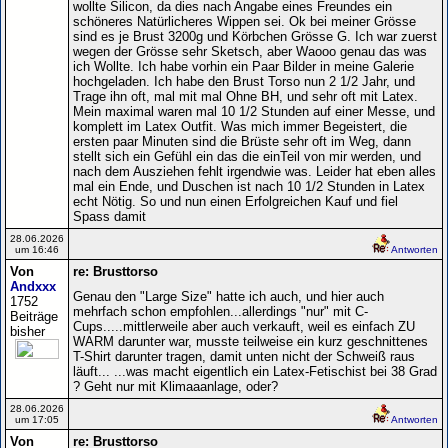
wollte Silicon, da dies nach Angabe eines Freundes ein
schöneres Natürlicheres Wippen sei. Ok bei meiner Grösse
sind es je Brust 3200g und Körbchen Grösse G. Ich war zuerst
wegen der Grösse sehr Sketsch, aber Waooo genau das was
ich Wollte. Ich habe vorhin ein Paar Bilder in meine Galerie
hochgeladen. Ich habe den Brust Torso nun 2 1/2 Jahr, und
Trage ihn oft, mal mit mal Ohne BH, und sehr oft mit Latex.
Mein maximal waren mal 10 1/2 Stunden auf einer Messe, und
komplett im Latex Outfit. Was mich immer Begeistert, die
ersten paar Minuten sind die Brüste sehr oft im Weg, dann
stellt sich ein Gefühl ein das die einTeil von mir werden, und
nach dem Ausziehen fehlt irgendwie was. Leider hat eben alles
mal ein Ende, und Duschen ist nach 10 1/2 Stunden in Latex
echt Nötig. So und nun einen Erfolgreichen Kauf und fiel
Spass damit
28.06.2026
um 16:46
Antworten
Von
re: Brusttorso
Andxxx
Genau den "Large Size" hatte ich auch, und hier auch
1752
mehrfach schon empfohlen...allerdings "nur" mit C-
Beiträge
Cups.....mittlerweile aber auch verkauft, weil es einfach ZU
bisher
WARM darunter war, musste teilweise ein kurz geschnittenes
T-Shirt darunter tragen, damit unten nicht der Schweiß raus
läuft... ...was macht eigentlich ein Latex-Fetischist bei 38 Grad
? Geht nur mit Klimaaanlage, oder?
28.06.2026
um 17:05
Antworten
Von
re: Brusttorso