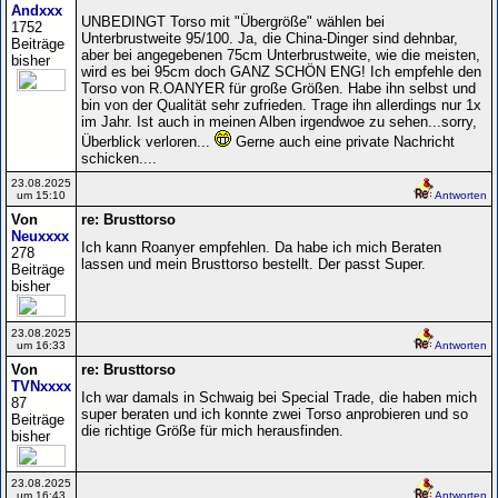
Andxxx
UNBEDINGT Torso mit "Übergröße" wählen bei
1752
Unterbrustweite 95/100. Ja, die China-Dinger sind dehnbar,
Beiträge
aber bei angegebenen 75cm Unterbrustweite, wie die meisten,
bisher
wird es bei 95cm doch GANZ SCHÖN ENG! Ich empfehle den
Torso von R.OANYER für große Größen. Habe ihn selbst und
bin von der Qualität sehr zufrieden. Trage ihn allerdings nur 1x
im Jahr. Ist auch in meinen Alben irgendwoe zu sehen...sorry,
Überblick verloren...
Gerne auch eine private Nachricht
schicken....
23.08.2025
um 15:10
Antworten
Von
re: Brusttorso
Neuxxxx
Ich kann Roanyer empfehlen. Da habe ich mich Beraten
278
lassen und mein Brusttorso bestellt. Der passt Super.
Beiträge
bisher
23.08.2025
um 16:33
Antworten
Von
re: Brusttorso
TVNxxxx
Ich war damals in Schwaig bei Special Trade, die haben mich
87
super beraten und ich konnte zwei Torso anprobieren und so
Beiträge
die richtige Größe für mich herausfinden.
bisher
23.08.2025
um 16:43
Antworten