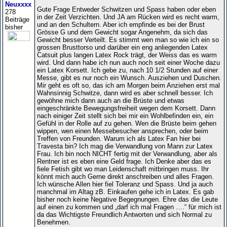
Neuxxxx
Gute Frage Entweder Schwitzen und Spass haben oder eben
278
in der Zeit Verzichten. Und JA am Rücken wird es recht warm,
Beiträge
und an den Schultern. Aber ich empfinde es bei der Brust
bisher
Grösse G und dem Gewicht sogar Angenehm, da sich das
Gewicht besser Verteilt. Es stimmt wen man so wie ich ein so
grossen Brusttorso und darüber ein eng anliegenden Latex
Catsuit plus langen Latex Rock trägt, der Weiss das es warm
wird. Und dann habe ich nun auch noch seit einer Woche dazu
ein Latex Korsett. Ich gebe zu, nach 10 1/2 Stunden auf einer
Messe, gibt es nur noch ein Wunsch. Ausziehen und Duschen.
Mir geht es oft so, das ich am Morgen beim Anziehen erst mal
Wahnsinnig Schwitze, dann wird es aber schnell besser. Ich
gewöhne mich dann auch an die Brüste und etwas
eingeschränkte Bewegungsfreiheit wegen dem Korsett. Dann
nach einiger Zeit stellt sich bei mir ein Wohlbefinden ein, ein
Gefühl in der Rolle auf zu gehen. Wen die Brüste beim gehen
wippen, wen einen Messebesucher ansprechen, oder beim
Treffen von Freunden. Warum ich als Latex Fan hier bei
Travesta bin? Ich mag die Verwandlung von Mann zur Latex
Frau. Ich bin noch NICHT fertig mit der Verwandlung, aber als
Rentner ist es eben eine Geld frage. Ich Denke aber das es
fiele Fetish gibt wo man Leidenschaft mitbringen muss. Ihr
könnt mich auch Gerne direkt anschreiben und alles Fragen.
Ich wünsche Allen hier fiel Toleranz und Spass. Und ja auch
manchmal im Altag zB. Einkaufen gehe ich in Latex. Es gab
bisher noch keine Negative Begegnungen. Ehre das die Leute
auf einen zu kommen und „darf ich mal Fragen ….“ für mich ist
da das Wichtigste Freundlich Antworten und sich Normal zu
Benehmen.