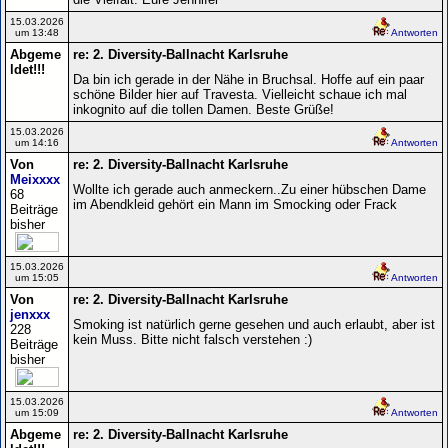
15.03.2026
um 13:48
Antworten
Abgeme
re: 2. Diversity-Ballnacht Karlsruhe
ldet!!!
Da bin ich gerade in der Nähe in Bruchsal. Hoffe auf ein paar
schöne Bilder hier auf Travesta. Vielleicht schaue ich mal
inkognito auf die tollen Damen. Beste Grüße!
15.03.2026
um 14:16
Antworten
Von
re: 2. Diversity-Ballnacht Karlsruhe
Meixxxx
Wollte ich gerade auch anmeckern..Zu einer hübschen Dame
68
im Abendkleid gehört ein Mann im Smocking oder Frack
Beiträge
bisher
15.03.2026
um 15:05
Antworten
Von
re: 2. Diversity-Ballnacht Karlsruhe
jenxxx
Smoking ist natürlich gerne gesehen und auch erlaubt, aber ist
228
kein Muss. Bitte nicht falsch verstehen :)
Beiträge
bisher
15.03.2026
um 15:09
Antworten
Abgeme
re: 2. Diversity-Ballnacht Karlsruhe