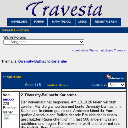
ANMELDEN
FORUM
MARKTPLATZ
LINKS
REGISTRIEREN
Travesta - Forum
Wähle Forum:
|
« vorheriges Thema
nächstes Thema »
Thema:
2. Diversity-Ballnacht Karlsruhe
<< Übersicht
Antworten
Seite 1 / 5
nächste Seite »
wechsle zu
Von
2. Diversity-Ballnacht Karlsruhe
jenxxx
Der Vorverkauf hat begonnen. Am 10.10.26 feiern wir zum
228
zweiten Mal die glamouröse und bunte Diversity-Ballnacht in
Beiträge
Karlsruhe. In einem grandiosen Ambiente könnt ihr Eure
bisher
großen Abendkleider, Ballkleider ode Brautkleider in einem
geschützten Raum öffentlich mit fast 500 anderen Gästen
ausführen und tragen. Kommt wie ihr wollt und feiert mit uns
die Vielfalt. Eure Jennifer