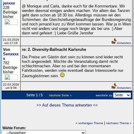
jenxxx
@ Monique und Carla, danke euch für die Kommentare. Wir
228
werden diesmal einiges anders machen. Vor allem das Tanzen
Beiträge
geht dann schon ab 18:30 los. Allerdings müssen wir den
bisher
Schirmherr, die Gleichstellungsbeauftrage der Bundesregierung
und noch jemand kurz zu Wort kommen lassen. War ja in Wien
nicht viel anders und sogar noch länger als bei uns :) Aber
dann wird gefeiert :) Liebe Grüße Jennifer
21.03.2026
um 17:16
Antworten
Von
re: 2. Diversity-Ballnacht Karlsruhe
Senxxxx
Die Preise um Gästin dort sein zu können sind leider recht
x
hoch angesiedelt. Möchte die Veranstaltung damit nicht
782
schlechtmachen. Aber so und bei den momentanen
Beiträge
Fahrtkosten, werden viele eventuell daran Interessierte nur
bisher
Zaunsgästinnen sein.
22.03.2026
um 9:56
Antworten
Seite 1 / 5
nächste Seite »
wechsle zu
>> Auf dieses Thema antworten <<
|
« vorheriges Thema
nächstes Thema »
Wähle Forum: