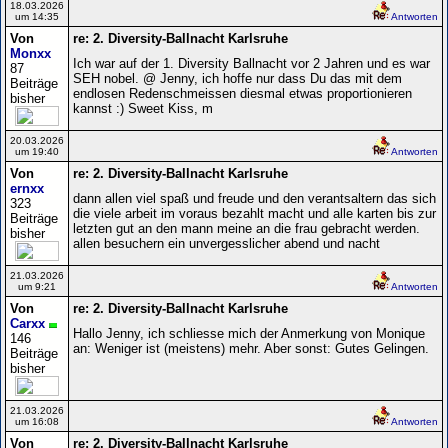
18.03.2026
um 14:35
Antworten
Von
re: 2. Diversity-Ballnacht Karlsruhe
Monxx
Ich war auf der 1. Diversity Ballnacht vor 2 Jahren und es war
87
SEH nobel. @ Jenny, ich hoffe nur dass Du das mit dem
Beiträge
endlosen Redenschmeissen diesmal etwas proportionieren
bisher
kannst :) Sweet Kiss, m
20.03.2026
um 19:40
Antworten
Von
re: 2. Diversity-Ballnacht Karlsruhe
ernxx
dann allen viel spaß und freude und den verantsaltern das sich
323
die viele arbeit im voraus bezahlt macht und alle karten bis zur
Beiträge
letzten gut an den mann meine an die frau gebracht werden.
bisher
allen besuchern ein unvergesslicher abend und nacht
21.03.2026
um 9:21
Antworten
Von
re: 2. Diversity-Ballnacht Karlsruhe
Carxx
Hallo Jenny, ich schliesse mich der Anmerkung von Monique
146
an: Weniger ist (meistens) mehr. Aber sonst: Gutes Gelingen.
Beiträge
bisher
21.03.2026
um 16:08
Antworten
Von
re: 2. Diversity-Ballnacht Karlsruhe