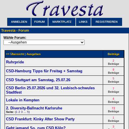
ANMELDEN
FORUM
MARKTPLATZ
LINKS
REGISTRIEREN
Travesta - Forum
Wähle Forum:
<< Übersicht
| Ausgehen
Beiträge
2
Ruhrpride
Beiträge
9
CSD-Hamburg Tipps für Freitag + Samstag
Beiträge
5
CSD Stuttgart am Samstag, 25.07.26
Beiträge
CSD Berlin 25.07.2026 und 32. Lesbisch-schwules
7
Stadtfest
Beiträge
4
Lokale in Kempten
Beiträge
2. Diversity-Ballnacht Karlsruhe
72
Beiträge
Seite:
(
1
2
3
...
5
)
1
CSD Frankfurt: Kinky After Show Party
Beiträge
3
Geht jemand So. zum CSD Köln?