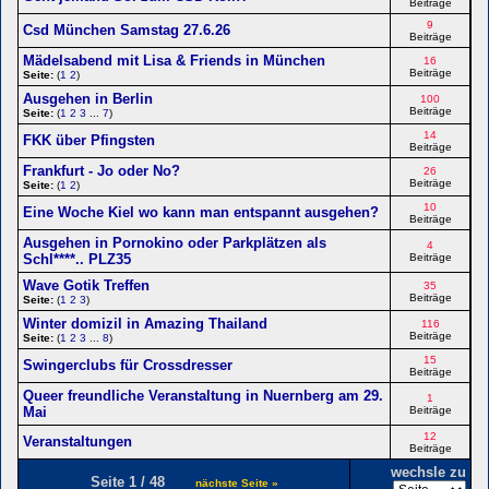
Beiträge
9
Csd München Samstag 27.6.26
Beiträge
Mädelsabend mit Lisa & Friends in München
16
Beiträge
Seite:
(
1
2
)
Ausgehen in Berlin
100
Beiträge
Seite:
(
1
2
3
...
7
)
14
FKK über Pfingsten
Beiträge
Frankfurt - Jo oder No?
26
Beiträge
Seite:
(
1
2
)
10
Eine Woche Kiel wo kann man entspannt ausgehen?
Beiträge
Ausgehen in Pornokino oder Parkplätzen als
4
Schl****.. PLZ35
Beiträge
Wave Gotik Treffen
35
Beiträge
Seite:
(
1
2
3
)
Winter domizil in Amazing Thailand
116
Beiträge
Seite:
(
1
2
3
...
8
)
15
Swingerclubs für Crossdresser
Beiträge
Queer freundliche Veranstaltung in Nuernberg am 29.
1
Mai
Beiträge
12
Veranstaltungen
Beiträge
wechsle zu
Seite 1 / 48
nächste Seite »