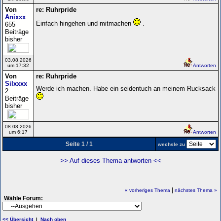
Von
re: Ruhrpride
Anixxx
Einfach hingehen und mitmachen
.
655
Beiträge
bisher
03.08.2026
um 17:32
Antworten
Von
re: Ruhrpride
Silxxxx
Werde ich machen. Habe ein seidentuch an meinem Rucksack
2
Beiträge
bisher
08.08.2026
um 6:17
Antworten
Seite 1 / 1
wechsle zu
>> Auf dieses Thema antworten <<
|
« vorheriges Thema
nächstes Thema »
Wähle Forum:
<< Übersicht
|
Nach oben