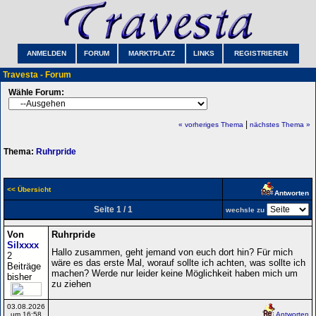
ANMELDEN
FORUM
MARKTPLATZ
LINKS
REGISTRIEREN
Travesta - Forum
Wähle Forum:
|
« vorheriges Thema
nächstes Thema »
Thema:
Ruhrpride
<< Übersicht
Antworten
Seite 1 / 1
wechsle zu
Von
Ruhrpride
Silxxxx
Hallo zusammen, geht jemand von euch dort hin? Für mich
2
wäre es das erste Mal, worauf sollte ich achten, was sollte ich
Beiträge
machen? Werde nur leider keine Möglichkeit haben mich um
bisher
zu ziehen
03.08.2026
um 16:58
Antworten