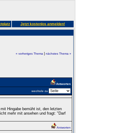
tplatz
Jetzt kostenlos anmelden!
|
« vorheriges Thema
nächstes Thema »
Antworten
wechsle zu
mit Hingabe bemüht ist, den letzten
icht mehr mit ansehen und fragt: "Darf
Antworten