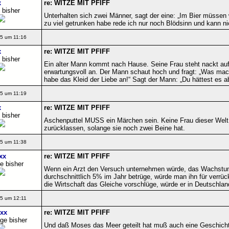
x
re: WITZE MIT PFIFF
 bisher
Unterhalten sich zwei Männer, sagt der eine: „Im Bier müssen
zu viel getrunken habe rede ich nur noch Blödsinn und kann ni
5 um 11:16
x
re: WITZE MIT PFIFF
 bisher
Ein alter Mann kommt nach Hause. Seine Frau steht nackt auf
erwartungsvoll an. Der Mann schaut hoch und fragt: „Was mach
habe das Kleid der Liebe an!“ Sagt der Mann: „Du hättest es a
5 um 11:19
x
re: WITZE MIT PFIFF
 bisher
Aschenputtel MUSS ein Märchen sein. Keine Frau dieser Welt 
zurücklassen, solange sie noch zwei Beine hat.
5 um 11:38
xx
re: WITZE MIT PFIFF
e bisher
Wenn ein Arzt den Versuch unternehmen würde, das Wachstum
durchschnittlich 5% im Jahr betrüge, würde man ihn für verrü
die Wirtschaft das Gleiche vorschlüge, würde er in Deutschl
5 um 12:11
xx
re: WITZE MIT PFIFF
ge bisher
Und daß Moses das Meer geteilt hat muß auch eine Geschicht