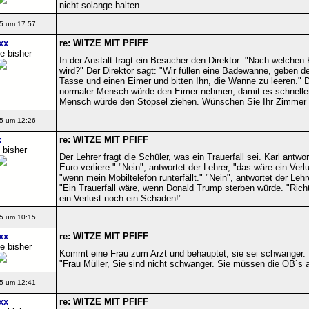
nicht solange halten.
5 um 17:57
xx
re: WITZE MIT PFIFF
e bisher
In der Anstalt fragt ein Besucher den Direktor: "Nach welchen K
wird?" Der Direktor sagt: "Wir füllen eine Badewanne, geben d
Tasse und einen Eimer und bitten Ihn, die Wanne zu leeren." D
normaler Mensch würde den Eimer nehmen, damit es schneller g
Mensch würde den Stöpsel ziehen. Wünschen Sie Ihr Zimmer 
5 um 12:26
x
re: WITZE MIT PFIFF
 bisher
Der Lehrer fragt die Schüler, was ein Trauerfall sei. Karl antwor
Euro verliere." "Nein", antwortet der Lehrer, "das wäre ein Verlu
"wenn mein Mobiltelefon runterfällt." "Nein", antwortet der Le
"Ein Trauerfall wäre, wenn Donald Trump sterben würde. "Richt
ein Verlust noch ein Schaden!"
5 um 10:15
xx
re: WITZE MIT PFIFF
e bisher
Kommt eine Frau zum Arzt und behauptet, sie sei schwanger. 
"Frau Müller, Sie sind nicht schwanger. Sie müssen die OB`s
5 um 12:41
xx
re: WITZE MIT PFIFF