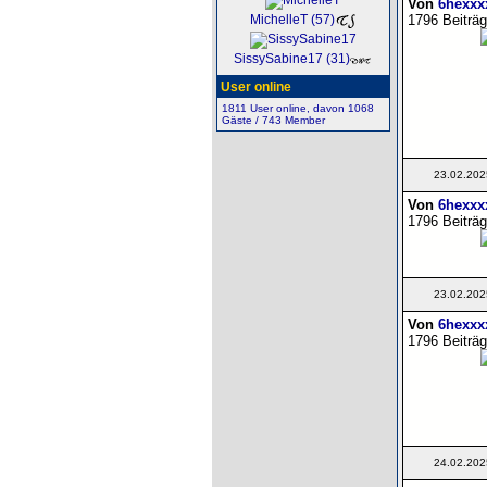
Von
6hexxx
1796 Beiträg
MichelleT (57)
SissySabine17 (31)
User online
1811 User online, davon 1068
Gäste / 743 Member
23.02.202
Von
6hexxx
1796 Beiträg
23.02.202
Von
6hexxx
1796 Beiträg
24.02.202