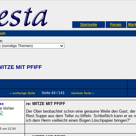
Startseite
Forum
Mark
rum
m:
WITZE MIT PFIFF
Seite 44 / 141
« vorherige Seite
nächste Seite »
xx
re: WITZE MIT PFIFF
e bisher
Der Ober beobachtet schon eine geraume Weile den Gast, der 
Rest Suppe aus dem Teller zu löffeln. Schließlich kann er es n
ich dem Herrn vielleicht einen Bogen Löschpapier bringen?"
5 um 12:34