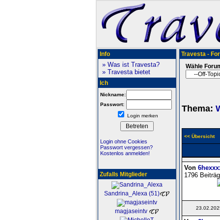
Info
Travesta - Fo
» Was ist Travesta?
Wähle Foru
» Travesta bietet
Ich
Nickname:
Passwort:
Thema:
Login merken
<< Übersicht
Login ohne Cookies
Passwort vergessen?
Kostenlos anmelden!
Von
6hexxx
Zufalls Mitglieder
1796 Beiträg
Sandrina_Alexa (51)
23.02.202
magjaseintv