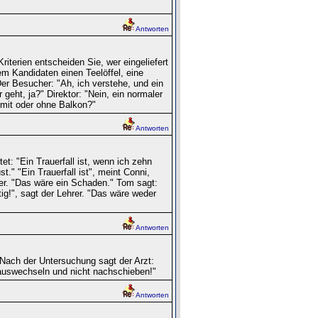
Antworten
riterien entscheiden Sie, wer eingeliefert
em Kandidaten einen Teelöffel, eine
er Besucher: "Ah, ich verstehe, und ein
eht, ja?" Direktor: "Nein, ein normaler
mit oder ohne Balkon?"
Antworten
tet: "Ein Trauerfall ist, wenn ich zehn
st." "Ein Trauerfall ist", meint Conni,
hrer. "Das wäre ein Schaden." Tom sagt:
ig!", sagt der Lehrer. "Das wäre weder
Antworten
Nach der Untersuchung sagt der Arzt:
 auswechseln und nicht nachschieben!"
Antworten