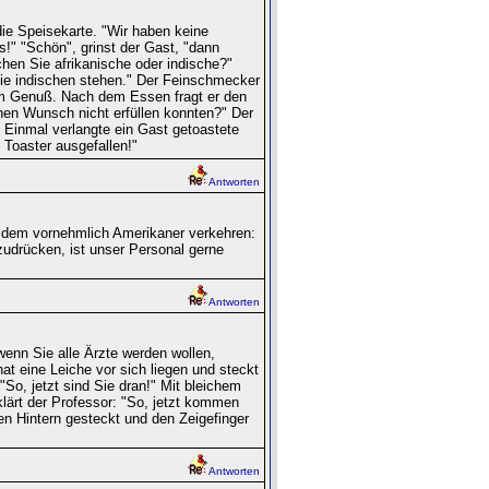
ie Speisekarte. "Wir haben keine
es!" "Schön", grinst der Gast, "dann
hen Sie afrikanische oder indische?"
die indischen stehen." Der Feinschmecker
ßem Genuß. Nach dem Essen fragt er den
en Wunsch nicht erfüllen konnten?" Der
. Einmal verlangte ein Gast getoastete
Toaster ausgefallen!"
Antworten
n dem vornehmlich Amerikaner verkehren:
zudrücken, ist unser Personal gerne
Antworten
wenn Sie alle Ärzte werden wollen,
t eine Leiche vor sich liegen und steckt
"So, jetzt sind Sie dran!" Mit bleichem
ärt der Professor: "So, jetzt kommen
en Hintern gesteckt und den Zeigefinger
Antworten