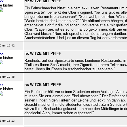
xx
re: WITZE MIT PFIFF
e bisher
Ein Feinschmecker bittet in einem exklusiven Restaurant um d
Speisekarte", bemerkt der Ober indigniert, "bei uns gibt es all
bringen Sie mir Elefantenohren!" "Sehr wohl, mein Herr. Wünsc
"Worin besteht der Unterschied?" "Die afrikanischen hängen, 
entscheidet sich für die indischen und verspeist sie mit gro
Ober: "Sagen Sie, ist es schon mal vorgekommen, daß Sie ein
Ober wird bleich: "Nun, ich spreche nur höchst ungern darüber
Ameisenbrüstchen. Und just an diesem Tag ist der verdammte 
5 um 12:42
xx
re: WITZE MIT PFIFF
e bisher
Randnotiz auf der Speisekarte eines Londoner Restaurants, i
"Falls es Ihnen Spaß macht, Ihre Zigarette in Ihrem Teller aus
bereit, Ihnen Ihr Essen im Aschenbecher zu servieren."
5 um 12:45
xx
re: WITZE MIT PFIFF
e bisher
Ein Professor hält vor seinen Studenten einen Vortrag: "Also, 
müssen Sie erst einmal den Ekel überwinden." Der Professor ha
seinen Finger in den Hintern der Leiche und leckt ihn dann ab. 
Gesicht machen ihm die Studenten dies nach. Zum Schluß erkl
wir zu Ihrer Beobachtungskunst: Ich habe den Mittelfinger in d
abgeleckt! Also, immer schön aufpassen!"
5 um 13:13