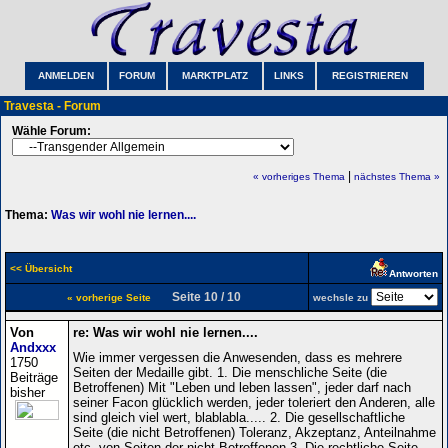
ANMELDEN
FORUM
MARKTPLATZ
LINKS
REGISTRIEREN
Travesta - Forum
Wähle Forum:
|
« vorheriges Thema
nächstes Thema »
Thema:
Was wir wohl nie lernen....
<< Übersicht
Antworten
Seite 10 / 10
« vorherige Seite
wechsle zu
Von
re: Was wir wohl nie lernen....
Andxxx
Wie immer vergessen die Anwesenden, dass es mehrere
1750
Seiten der Medaille gibt. 1. Die menschliche Seite (die
Beiträge
Betroffenen) Mit "Leben und leben lassen", jeder darf nach
bisher
seiner Facon glücklich werden, jeder toleriert den Anderen, alle
sind gleich viel wert, blablabla..... 2. Die gesellschaftliche
Seite (die nicht Betroffenen) Toleranz, Akzeptanz, Anteilnahme
etc. von Seiten der nicht Betroffenen 3. Die rechtliche Seite