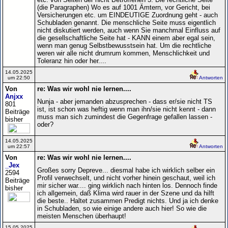
(die Paragraphen) Wo es auf 1001 Ämtern, vor Gericht, bei
Versicherungen etc. um EINDEUTIGE Zuordnung geht - auch
Schubladen genannt. Die menschliche Seite muss eigentlich
nicht diskutiert werden, auch wenn Sie manchmal Einfluss auf
die gesellschaftliche Seite hat - KANN einem aber egal sein,
wenn man genug Selbstbewusstsein hat. Um die rechtliche
weren wir alle nicht drumrum kommen, Menschlichkeit und
Toleranz hin oder her....
14.05.2025
um 22:50
Antworten
Von
re: Was wir wohl nie lernen....
Anjxx
Nunja - aber jemanden abzusprechen - dass er/sie nicht TS
801
ist, ist schon was heftig wenn man ihn/sie nicht kennt - dann
Beiträge
muss man sich zumindest die Gegenfrage gefallen lassen -
bisher
oder?
14.05.2025
um 22:57
Antworten
Von
re: Was wir wohl nie lernen....
_Jex
Großes sorry Depreve... diesmal habe ich wirklich selber ein
2594
Profil verwechselt, und nicht vorher hinein geschaut, weil ich
Beiträge
mir sicher war.... ging wirklich nach hinten los. Dennoch finde
bisher
ich allgemein, daß Klima wird rauer in der Szene und da hilft
die beste.. Haltet zusammen Predigt nichts. Und ja ich denke
in Schubladen, so wie einige andere auch hier! So wie die
meisten Menschen überhaupt!
15.05.2025