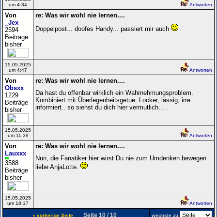
um 4:34
Antworten
Von
re: Was wir wohl nie lernen....
_Jex
Doppelpost... doofes Handy... passiert mir auch
2594
Beiträge
bisher
15.05.2025
um 4:47
Antworten
Von
re: Was wir wohl nie lernen....
Obsxx
Da hast du offenbar wirklich ein Wahrnehmungsproblem.
1229
Kombiniert mit Überlegenheitsgetue. Locker, lässig, irre
Beiträge
informiert.. so siehst du dich hier vermutlich... .
bisher
15.05.2025
um 11:39
Antworten
Von
re: Was wir wohl nie lernen....
Lauxxx
Nun, die Fanatiker hier wirst Du nie zum Umdenken bewegen
3588
liebe AnjaLotte.
Beiträge
bisher
15.05.2025
um 18:17
Antworten
Seite 10 / 10
« vorherige Seite
wechsle zu