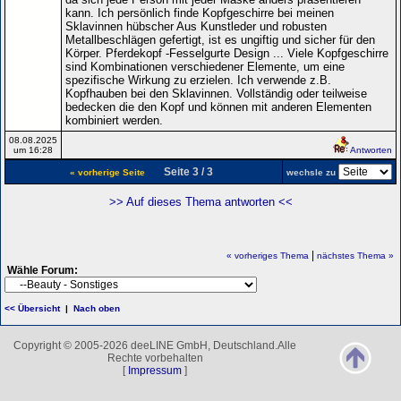
kann. Ich persönlich finde Kopfgeschirre bei meinen
Sklavinnen hübscher Aus Kunstleder und robusten
Metallbeschlägen gefertigt, ist es ungiftig und sicher für den
Körper. Pferdekopf -Fesselgurte Design ... Viele Kopfgeschirre
sind Kombinationen verschiedener Elemente, um eine
spezifische Wirkung zu erzielen. Ich verwende z.B.
Kopfhauben bei den Sklavinnen. Vollständig oder teilweise
bedecken die den Kopf und können mit anderen Elementen
kombiniert werden.
08.08.2025
um 16:28
Antworten
Seite 3 / 3
« vorherige Seite
wechsle zu
>> Auf dieses Thema antworten <<
|
« vorheriges Thema
nächstes Thema »
Wähle Forum:
<< Übersicht
|
Nach oben
Copyright © 2005-2026 deeLINE GmbH, Deutschland.Alle
Rechte vorbehalten
[
Impressum
]