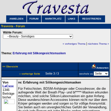
ANMELDEN
FORUM
MARKTPLATZ
LINKS
REGISTRIEREN
Travesta - Forum
Wähle Forum:
|
« vorheriges Thema
nächstes Thema »
Thema:
Erfahrung mit Silikongesichtsmasken
<< Übersicht
Antworten
Seite 3 / 3
« vorherige Seite
wechsle zu
Von
re: Erfahrung mit Silikongesichtsmasken
LaCxxx
Für Fetischisten, BDSM-Anhänger oder Crossdresser, die die
1346
aufregende Welt der Breath Play- und bl*****-Masken erkunden
Beiträge
möchten, sind solche Silikon-Latexmasken ein guter Anfang.
bisher
Diese wunderschönen Accessoires können nicht nur über dem
Körper getragen werden und sorgen so für völlige Anonymität.
Sie bieten auch ein unvergleichliches Gefühl der Verwandlung,
da sich jede Person mit jeder Maske anders präsentieren