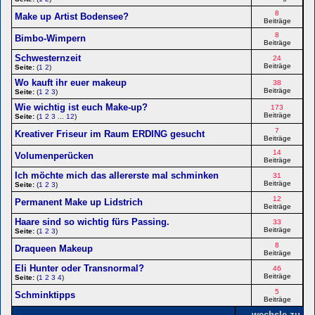
8
Make up Artist Bodensee?
Beiträge
8
Bimbo-Wimpern
Beiträge
Schwesternzeit
24
Beiträge
Seite:
(
1
2
)
Wo kauft ihr euer makeup
38
Beiträge
Seite:
(
1
2
3
)
Wie wichtig ist euch Make-up?
173
Beiträge
Seite:
(
1
2
3
...
12
)
7
Kreativer Friseur im Raum ERDING gesucht
Beiträge
14
Volumenperücken
Beiträge
Ich möchte mich das allererste mal schminken
31
Beiträge
Seite:
(
1
2
3
)
12
Permanent Make up Lidstrich
Beiträge
Haare sind so wichtig fürs Passing.
33
Beiträge
Seite:
(
1
2
3
)
8
Draqueen Makeup
Beiträge
Eli Hunter oder Transnormal?
46
Beiträge
Seite:
(
1
2
3
4
)
5
Schminktipps
Beiträge
wechsle zu