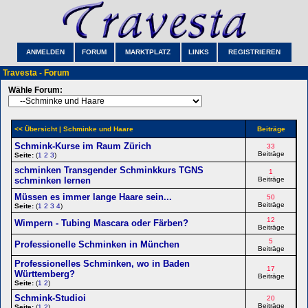
ANMELDEN
FORUM
MARKTPLATZ
LINKS
REGISTRIEREN
Travesta - Forum
Wähle Forum:
<< Übersicht
| Schminke und Haare
Beiträge
Schmink-Kurse im Raum Zürich
33
Beiträge
Seite:
(
1
2
3
)
schminken Transgender Schminkkurs TGNS
1
schminken lernen
Beiträge
Müssen es immer lange Haare sein...
50
Beiträge
Seite:
(
1
2
3
4
)
12
Wimpern - Tubing Mascara oder Färben?
Beiträge
5
Professionelle Schminken in München
Beiträge
Professionelles Schminken, wo in Baden
17
Württemberg?
Beiträge
Seite:
(
1
2
)
Schmink-Studioi
20
Beiträge
Seite:
(
1
2
)