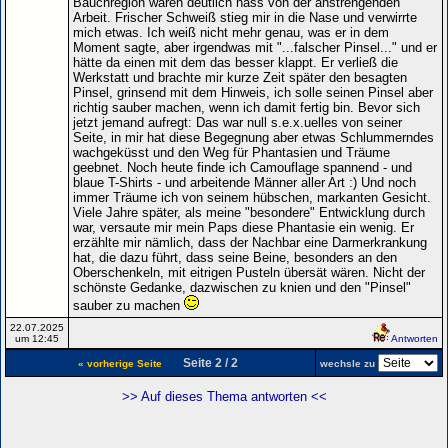
Bauchregion waren deutlich nass von der anstrengenden
Arbeit. Frischer Schweiß stieg mir in die Nase und verwirrte
mich etwas. Ich weiß nicht mehr genau, was er in dem
Moment sagte, aber irgendwas mit "...falscher Pinsel..." und er
hätte da einen mit dem das besser klappt. Er verließ die
Werkstatt und brachte mir kurze Zeit später den besagten
Pinsel, grinsend mit dem Hinweis, ich solle seinen Pinsel aber
richtig sauber machen, wenn ich damit fertig bin. Bevor sich
jetzt jemand aufregt: Das war null s.e.x.uelles von seiner
Seite, in mir hat diese Begegnung aber etwas Schlummerndes
wachgeküsst und den Weg für Phantasien und Träume
geebnet. Noch heute finde ich Camouflage spannend - und
blaue T-Shirts - und arbeitende Männer aller Art :) Und noch
immer Träume ich von seinem hübschen, markanten Gesicht.
Viele Jahre später, als meine "besondere" Entwicklung durch
war, versaute mir mein Paps diese Phantasie ein wenig. Er
erzählte mir nämlich, dass der Nachbar eine Darmerkrankung
hat, die dazu führt, dass seine Beine, besonders an den
Oberschenkeln, mit eitrigen Pusteln übersät wären. Nicht der
schönste Gedanke, dazwischen zu knien und den "Pinsel"
sauber zu machen
22.07.2025
um 12:45
Antworten
Seite 2 / 2
« vorherige Seite
wechsle zu
>> Auf dieses Thema antworten <<