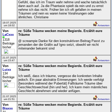
Gefühl, das ich im Traum wahr nehme und wache tatsächlich
dann auch auf. Ja die Phantasie spielt da rein und zu ernst
nehme ich das nicht. Früher bin ich oft gefallen in meinen
Träumen und nein es waren keine Vorahnungen oder
ähnliches. Christiane
19.07.2025
um 18:02
Antworten
Von
re: Süße Träume wecken meine Begierde. Erzählt eure
LaCxxx
Träume
1318
@ screampie Danke für den konstruktiven Beitrag Passt zu
Beiträge
jemanden der die Gräfin auf Igno setzt, obwohl wir nicht
bisher
miteinander bekannt sind
21.07.2025
um 15:47
Antworten
Von
re: Süße Träume wecken meine Begierde. Erzählt eure
Luixx
Träume
134
Ich weiß, dass ich träume, vergesse die konkreten Inhalte
Beiträge
jedoch. Ein paar abstrakte Erinnerungen: Ich werde verfolgt
bisher
(besonders während der Pubertät) Fallträume Träume über
Geschlechtswechsel (hin und her). Ich kann mein männliches
Geschlecht abnehmen und wieder anfügen.
21.07.2025
um 21:51
Antworten
Von
re: Süße Träume wecken meine Begierde. Erzählt eure
Biaxxx
Träume