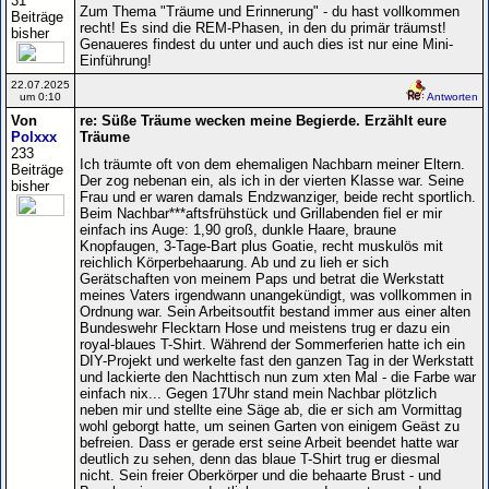
31
Zum Thema "Träume und Erinnerung" - du hast vollkommen
Beiträge
recht! Es sind die REM-Phasen, in den du primär träumst!
bisher
Genaueres findest du unter und auch dies ist nur eine Mini-
Einführung!
22.07.2025
um 0:10
Antworten
Von
re: Süße Träume wecken meine Begierde. Erzählt eure
Polxxx
Träume
233
Ich träumte oft von dem ehemaligen Nachbarn meiner Eltern.
Beiträge
Der zog nebenan ein, als ich in der vierten Klasse war. Seine
bisher
Frau und er waren damals Endzwanziger, beide recht sportlich.
Beim Nachbar***aftsfrühstück und Grillabenden fiel er mir
einfach ins Auge: 1,90 groß, dunkle Haare, braune
Knopfaugen, 3-Tage-Bart plus Goatie, recht muskulös mit
reichlich Körperbehaarung. Ab und zu lieh er sich
Gerätschaften von meinem Paps und betrat die Werkstatt
meines Vaters irgendwann unangekündigt, was vollkommen in
Ordnung war. Sein Arbeitsoutfit bestand immer aus einer alten
Bundeswehr Flecktarn Hose und meistens trug er dazu ein
royal-blaues T-Shirt. Während der Sommerferien hatte ich ein
DIY-Projekt und werkelte fast den ganzen Tag in der Werkstatt
und lackierte den Nachttisch nun zum xten Mal - die Farbe war
einfach nix... Gegen 17Uhr stand mein Nachbar plötzlich
neben mir und stellte eine Säge ab, die er sich am Vormittag
wohl geborgt hatte, um seinen Garten von einigem Geäst zu
befreien. Dass er gerade erst seine Arbeit beendet hatte war
deutlich zu sehen, denn das blaue T-Shirt trug er diesmal
nicht. Sein freier Oberkörper und die behaarte Brust - und