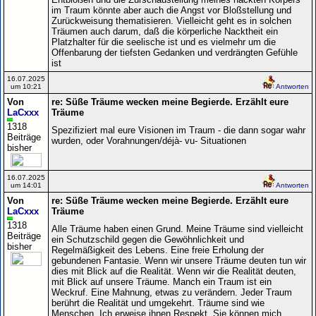
im Traum könnte aber auch die Angst vor Bloßstellung und
Zurückweisung thematisieren. Vielleicht geht es in solchen
Träumen auch darum, daß die körperliche Nacktheit ein
Platzhalter für die seelische ist und es vielmehr um die
Offenbarung der tiefsten Gedanken und verdrängten Gefühle
ist
16.07.2025
um 10:21
Antworten
Von
re: Süße Träume wecken meine Begierde. Erzählt eure
LaCxxx
Träume
1318
Spezifiziert mal eure Visionen im Traum - die dann sogar wahr
Beiträge
wurden, oder Vorahnungen/déjà- vu- Situationen
bisher
16.07.2025
um 14:01
Antworten
Von
re: Süße Träume wecken meine Begierde. Erzählt eure
LaCxxx
Träume
1318
Alle Träume haben einen Grund. Meine Träume sind vielleicht
Beiträge
ein Schutzschild gegen die Gewöhnlichkeit und
bisher
Regelmäßigkeit des Lebens. Eine freie Erholung der
gebundenen Fantasie. Wenn wir unsere Träume deuten tun wir
dies mit Blick auf die Realität. Wenn wir die Realität deuten,
mit Blick auf unsere Träume. Manch ein Traum ist ein
Weckruf. Eine Mahnung, etwas zu verändern. Jeder Traum
berührt die Realität und umgekehrt. Träume sind wie
Menschen. Ich erweise ihnen Respekt. Sie können mich