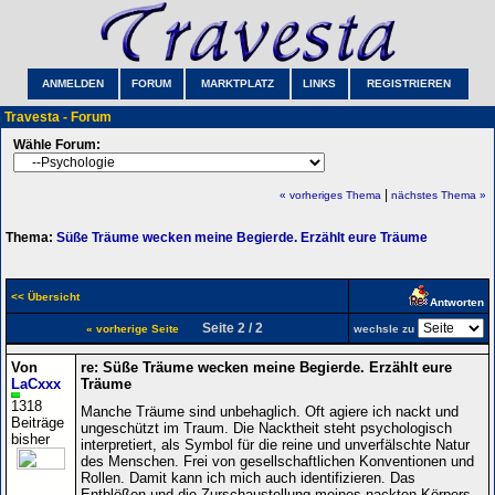
ANMELDEN
FORUM
MARKTPLATZ
LINKS
REGISTRIEREN
Travesta - Forum
Wähle Forum:
|
« vorheriges Thema
nächstes Thema »
Thema:
Süße Träume wecken meine Begierde. Erzählt eure Träume
<< Übersicht
Antworten
Seite 2 / 2
« vorherige Seite
wechsle zu
Von
re: Süße Träume wecken meine Begierde. Erzählt eure
LaCxxx
Träume
1318
Manche Träume sind unbehaglich. Oft agiere ich nackt und
Beiträge
ungeschützt im Traum. Die Nacktheit steht psychologisch
bisher
interpretiert, als Symbol für die reine und unverfälschte Natur
des Menschen. Frei von gesellschaftlichen Konventionen und
Rollen. Damit kann ich mich auch identifizieren. Das
Entblößen und die Zurschaustellung meines nackten Körpers