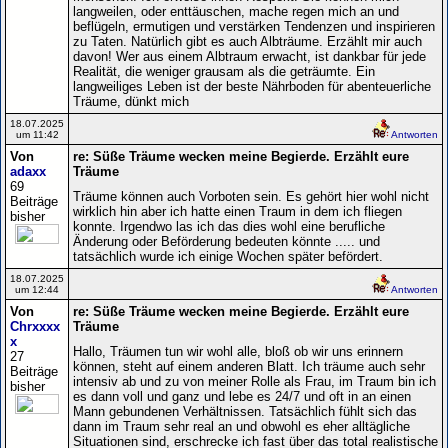
langweilen, oder enttäuschen, mache regen mich an und
beflügeln, ermutigen und verstärken Tendenzen und inspirieren
zu Taten. Natürlich gibt es auch Albträume. Erzählt mir auch
davon! Wer aus einem Albtraum erwacht, ist dankbar für jede
Realität, die weniger grausam als die geträumte. Ein
langweiliges Leben ist der beste Nährboden für abenteuerliche
Träume, dünkt mich
18.07.2025
um 11:42
Antworten
Von
re: Süße Träume wecken meine Begierde. Erzählt eure
adaxx
Träume
69
Träume können auch Vorboten sein. Es gehört hier wohl nicht
Beiträge
wirklich hin aber ich hatte einen Traum in dem ich fliegen
bisher
konnte. Irgendwo las ich das dies wohl eine berufliche
Änderung oder Beförderung bedeuten könnte ..... und
tatsächlich wurde ich einige Wochen später befördert.
18.07.2025
um 12:44
Antworten
Von
re: Süße Träume wecken meine Begierde. Erzählt eure
Chrxxxx
Träume
x
Hallo, Träumen tun wir wohl alle, bloß ob wir uns erinnern
27
können, steht auf einem anderen Blatt. Ich träume auch sehr
Beiträge
intensiv ab und zu von meiner Rolle als Frau, im Traum bin ich
bisher
es dann voll und ganz und lebe es 24/7 und oft in an einen
Mann gebundenen Verhältnissen. Tatsächlich fühlt sich das
dann im Traum sehr real an und obwohl es eher alltägliche
Situationen sind, erschrecke ich fast über das total realistische