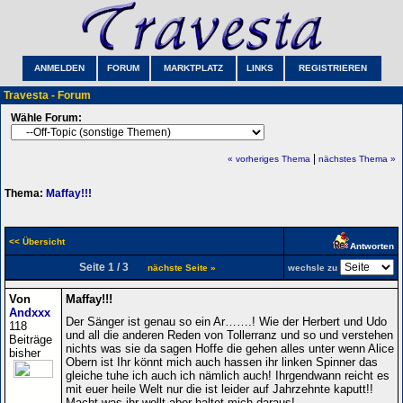
ANMELDEN
FORUM
MARKTPLATZ
LINKS
REGISTRIEREN
Travesta - Forum
Wähle Forum:
|
« vorheriges Thema
nächstes Thema »
Thema:
Maffay!!!
<< Übersicht
Antworten
Seite 1 / 3
nächste Seite »
wechsle zu
Von
Maffay!!!
Andxxx
Der Sänger ist genau so ein Ar…….! Wie der Herbert und Udo
118
und all die anderen Reden von Tollerranz und so und verstehen
Beiträge
nichts was sie da sagen Hoffe die gehen alles unter wenn Alice
bisher
Obern ist Ihr könnt mich auch hassen ihr linken Spinner das
gleiche tuhe ich auch ich nämlich auch! Ihrgendwann reicht es
mit euer heile Welt nur die ist leider auf Jahrzehnte kaputt!!
Macht was ihr wollt aber haltet mich daraus!