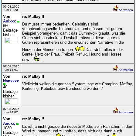
07.08.2026
um 12:20
Antworten
Von
re: Maffay!!!
Anixxx
Du musst immer bedenken, Celebritys sind
660
verantwortungsvolle Testimonials und müssen mit gutem
Beiträge
Beispiel vorangehen, damit das Dummvolk glaubt, was die
bisher
Guten sich ausdenken. Deshalb müssen diese Leute die
Guten repräsentieren und die erwünschten Narrative in die
Herzen der Menschen tragen.
Das steht alles in der
Bunte, Herz der Frau, Freizeit Reflux, Hound and Horses
usw...
.
07.08.2026
um 13:01
Antworten
Von
re: Maffay!!!
Nanxxxx
Vielleicht wollen die ganzen Systemlinge wie Campino, Maffay,
40
Kerkeling, Kebekus usw Bundesuhu werden ?
Beiträge
bisher
07.08.2026
um 14:02
Antworten
Von
re: Maffay!!!
Andxx
Es ist ja nicht gerade die neueste Mode, sein Fähnchen in den
1080
Wind zu hängen und zu hoffen, dass sich das dann auch
Beiträge