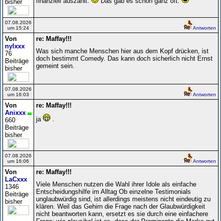
finanziell auszahlt.
Das gab es schon ganz oft.
bisher
07.08.2026
um 15:24
Antworten
Von
re: Maffay!!!
nylxxx
Was sich manche Menschen hier aus dem Kopf drücken, ist
76
doch bestimmt Comedy. Das kann doch sicherlich nicht Ernst
Beiträge
gemeint sein.
bisher
07.08.2026
um 16:03
Antworten
Von
re: Maffay!!!
Anixxx
ja
.
660
Beiträge
bisher
07.08.2026
um 16:06
Antworten
Von
re: Maffay!!!
LaCxxx
Viele Menschen nutzen die Wahl ihrer Idole als einfache
1346
Entscheidungshilfe im Alltag Ob einzelne Testimonials
Beiträge
unglaubwürdig sind, ist allerdings meistens nicht eindeutig zu
bisher
klären. Weil das Gehirn die Frage nach der Glaubwürdigkeit
nicht beantworten kann, ersetzt es sie durch eine einfachere