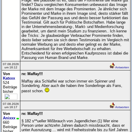
Frage: wie plausibel ist es, dass der Prominente die Marke gut
findet? Dazu vergleichen Konsumenten unbewusst das Image
der Marke mit dem Image des Prominenten. Je ähnlicher sich
Prominenter und Marke in ihrem Image sind, desto stärker fällt
das Gefühl der Passung aus und desto besser funktioniert das
Testimonial. Gilt auch für Politische Botschaften. Habe lange
in der Unternehmensberatung-, Markt- und Medienforschung
gearbeitet, um damit mein Studium zu finanzieren.. Ich kenne
die Tricks: Je glaubwürdiger Verbraucher Prominente finden,
desto lieber sehen sie sich deren Testimonials im Vergleich mit
normaler Werbung an und desto eher gelingt es der Marke,
Aufmerksamkeit für ihre Werbebotschaft zu erhalten.
Entscheidend für einen erfolgreichen Kaufprozess ist dabei die
Passung von Human Brand und Marke.
07.08.2026
um 16:12
Antworten
Von
re: Maffay!!!
Katxxx
Maffay aka Schlaffei war schon immer ein Spinner und
524
Sonderling. Aber auch die haben ihre Sonderlinge als Fans,
Beiträge
passt schon.
bisher
07.08.2026
um 16:17
Antworten
Von
re: Maffay!!!
Anixxx
§ 182 s**ueller Mißbrauch von Jugendlichen (1) Wer eine
660
Person unter achtzehn Jahren dadurch missbraucht, dass er
Beiträge
unter Ausnutzung ... wird mit Freiheitsstrafe bis zu fünf Jahren
bisher