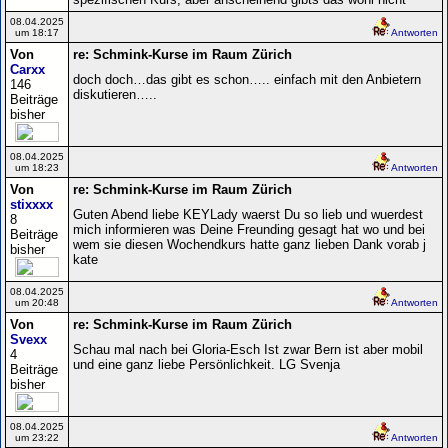
08.04.2025
um 18:17
Antworten
Von
re: Schmink-Kurse im Raum Zürich
Carxx
doch doch…das gibt es schon….. einfach mit den Anbietern
146
diskutieren…..
Beiträge
bisher
08.04.2025
um 18:23
Antworten
Von
re: Schmink-Kurse im Raum Zürich
stixxxx
Guten Abend liebe KEYLady waerst Du so lieb und wuerdest
8
mich informieren was Deine Freunding gesagt hat wo und bei
Beiträge
wem sie diesen Wochendkurs hatte ganz lieben Dank vorab j
bisher
kate
08.04.2025
um 20:48
Antworten
Von
re: Schmink-Kurse im Raum Zürich
Svexx
Schau mal nach bei Gloria-Esch Ist zwar Bern ist aber mobil
4
und eine ganz liebe Persönlichkeit. LG Svenja
Beiträge
bisher
08.04.2025
um 23:22
Antworten