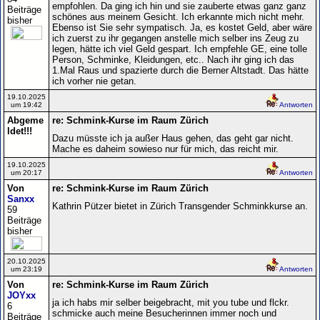
empfohlen. Da ging ich hin und sie zauberte etwas ganz ganz
Beiträge
schönes aus meinem Gesicht. Ich erkannte mich nicht mehr.
bisher
Ebenso ist Sie sehr sympatisch. Ja, es kostet Geld, aber wäre
ich zuerst zu ihr gegangen anstelle mich selber ins Zeug zu
legen, hätte ich viel Geld gespart. Ich empfehle GE, eine tolle
Person, Schminke, Kleidungen, etc.. Nach ihr ging ich das
1.Mal Raus und spazierte durch die Berner Altstadt. Das hätte
ich vorher nie getan.
19.10.2025
um 19:42
Antworten
Abgeme
re: Schmink-Kurse im Raum Zürich
ldet!!!
Dazu müsste ich ja außer Haus gehen, das geht gar nicht.
Mache es daheim sowieso nur für mich, das reicht mir.
19.10.2025
um 20:17
Antworten
Von
re: Schmink-Kurse im Raum Zürich
Sanxx
Kathrin Pützer bietet in Zürich Transgender Schminkkurse an.
59
Beiträge
bisher
20.10.2025
um 23:19
Antworten
Von
re: Schmink-Kurse im Raum Zürich
JOYxx
ja ich habs mir selber beigebracht, mit you tube und flckr.
6
schmicke auch meine Besucherinnen immer noch und
Beiträge