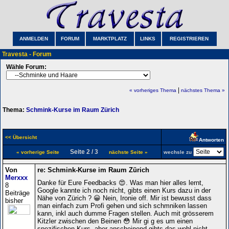
ANMELDEN
FORUM
MARKTPLATZ
LINKS
REGISTRIEREN
Travesta - Forum
Wähle Forum:
|
« vorheriges Thema
nächstes Thema »
Thema:
Schmink-Kurse im Raum Zürich
<< Übersicht
Antworten
Seite 2 / 3
« vorherige Seite
nächste Seite »
wechsle zu
Von
re: Schmink-Kurse im Raum Zürich
Merxxx
Danke für Eure Feedbacks 😍. Was man hier alles lernt,
8
Google kannte ich noch nicht, gibts einen Kurs dazu in der
Beiträge
Nähe von Zürich ? 😀 Nein, Ironie off. Mir ist bewusst dass
bisher
man einfach zum Profi gehen und sich schmniken lassen
kann, inkl auch dumme Fragen stellen. Auch mit grösserem
Kitzler zwischen den Beinen 😳 Mir gi g es um einen
spezifischen Kurs, aber anscheinend gibts das wohl nicht