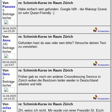
Von
re: Schmink-Kurse im Raum Zürich
Pasxxxx
Habe einfach wen gefunden. Google hilft - die Makeup Szene
5
ist sehr Queer-Friendly :)
Beiträge
bisher
08.04.2025
um 23:29
Antworten
Von
re: Schmink-Kurse im Raum Zürich
Annx
Gefunden hast du was oder wen bitte? Versuche deinen Text
241
zu verstehen.
Beiträge
bisher
09.04.2025
um 5:07
Antworten
Von
re: Schmink-Kurse im Raum Zürich
Dorx
Früher gab es noch ein anderer Crossdressing Service in
2
Zürich wobei die Besitzern leider wieder in Deutschland
Beiträge
arbeitet und lebt.
bisher
11.04.2025
um 14:22
Antworten
Von
re: Schmink-Kurse im Raum Zürich
milxx
ZH, weiss ich nicht. Mir wurde von einer Freundin Gl. Esch
84