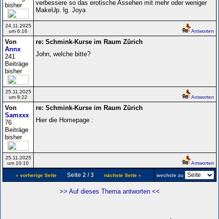
verbessere so das erotische Assehen mit mehr oder weniger
bisher
MakeUp. lg. Joya
24.11.2025
um 6:16
Antworten
Von
re: Schmink-Kurse im Raum Zürich
Annx
John, welche bitte?
241
Beiträge
bisher
25.11.2025
um 8:22
Antworten
Von
re: Schmink-Kurse im Raum Zürich
Samxxx
Hier die Homepage :
76
Beiträge
bisher
25.11.2025
um 10:10
Antworten
Seite 2 / 3
« vorherige Seite
nächste Seite »
wechsle zu
>> Auf dieses Thema antworten <<