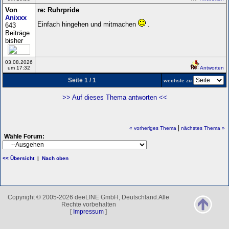
Von
re: Ruhrpride
Anixxx
Einfach hingehen und mitmachen
.
643
Beiträge
bisher
03.08.2026
um 17:32
Antworten
Seite 1 / 1
wechsle zu
>> Auf dieses Thema antworten <<
|
« vorheriges Thema
nächstes Thema »
Wähle Forum:
<< Übersicht
|
Nach oben
Copyright © 2005-2026 deeLINE GmbH, Deutschland.Alle
Rechte vorbehalten
[
Impressum
]