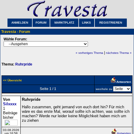
ANMELDEN
FORUM
MARKTPLATZ
LINKS
REGISTRIEREN
Travesta - Forum
Wähle Forum:
|
« vorheriges Thema
nächstes Thema »
Thema:
Ruhrpride
<< Übersicht
Antworten
Seite 1 / 1
wechsle zu
Von
Ruhrpride
Silxxxx
Hallo zusammen, geht jemand von euch dort hin? Für mich
1
wäre es das erste Mal, worauf sollte ich achten, was sollte ich
Beiträge
machen? Werde nur leider keine Möglichkeit haben mich um
bisher
zu ziehen
03.08.2026
um 16:58
Antworten