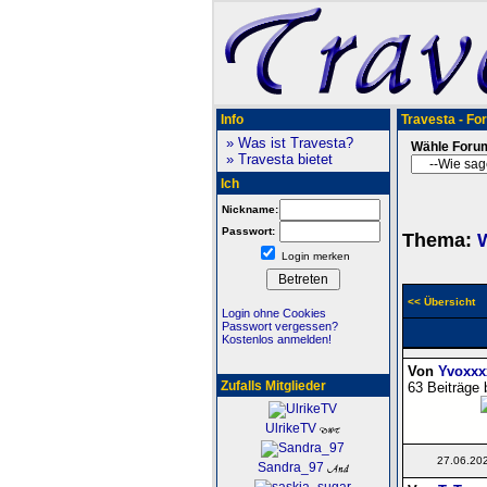
Info
Travesta - Fo
» Was ist Travesta?
Wähle Foru
» Travesta bietet
Ich
Nickname:
Passwort:
Thema:
W
Login merken
<< Übersicht
Login ohne Cookies
Passwort vergessen?
Kostenlos anmelden!
Von
Yvoxxx
Zufalls Mitglieder
63 Beiträge 
UlrikeTV
27.06.20
Sandra_97