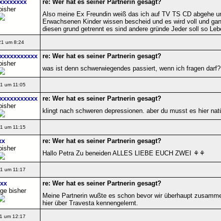
xxxxxxxx
re: Wer hat es seiner Partnerin gesagt?
bisher
Also meine Ex Freundin weiß das ich auf TV TS CD abgehe un
Erwachsenen Kinder wissen bescheid und es wird voll und ganz
diesen grund getrennt es sind andere gründe Jeder soll so Leben 
21 um 8:24
xxxxxxxxxxx
re: Wer hat es seiner Partnerin gesagt?
bisher
was ist denn schwerwiegendes passiert, wenn ich fragen darf?
1 um 11:05
xxxxxxxxxxx
re: Wer hat es seiner Partnerin gesagt?
bisher
klingt nach schweren depressionen. aber du musst es hier natür
1 um 11:15
xx
re: Wer hat es seiner Partnerin gesagt?
bisher
Hallo Petra Zu beneiden ALLES LIEBE EUCH ZWEI ⚘⚘
1 um 11:17
xx
re: Wer hat es seiner Partnerin gesagt?
ge bisher
Meine Partnerin wußte es schon bevor wir überhaupt zusamm
hier über Travesta kennengelernt.
1 um 12:17