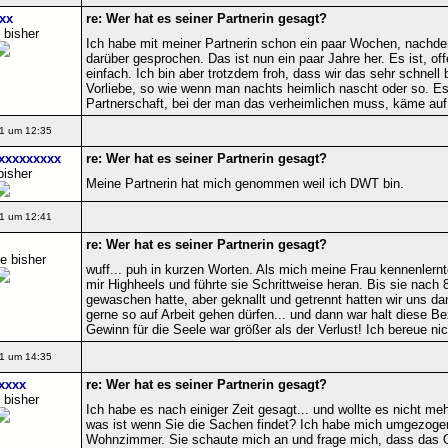
xx
re: Wer hat es seiner Partnerin gesagt?
 bisher
Ich habe mit meiner Partnerin schon ein paar Wochen, nac
darüber gesprochen. Das ist nun ein paar Jahre her. Es ist, o
einfach. Ich bin aber trotzdem froh, dass wir das sehr schnell
Vorliebe, so wie wenn man nachts heimlich nascht oder so. Es 
Partnerschaft, bei der man das verheimlichen muss, käme auf 
1 um 12:35
xxxxxxxx
re: Wer hat es seiner Partnerin gesagt?
bisher
Meine Partnerin hat mich genommen weil ich DWT bin.
1 um 12:41
re: Wer hat es seiner Partnerin gesagt?
e bisher
wuff... puh in kurzen Worten. Als mich meine Frau kennenlernt
mir Highheels und führte sie Schrittweise heran. Bis sie nach
gewaschen hatte, aber geknallt und getrennt hatten wir uns da
gerne so auf Arbeit gehen dürfen... und dann war halt diese B
Gewinn für die Seele war größer als der Verlust! Ich bereue nic
1 um 14:35
xxxx
re: Wer hat es seiner Partnerin gesagt?
 bisher
Ich habe es nach einiger Zeit gesagt... und wollte es nicht me
was ist wenn Sie die Sachen findet? Ich habe mich umgezogen (
Wohnzimmer. Sie schaute mich an und frage mich, dass das Out