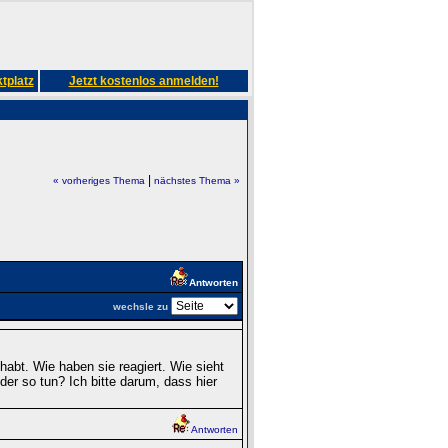
tplatz
Jetzt kostenlos anmelden!
|
« vorheriges Thema
nächstes Thema »
Antworten
wechsle zu
habt. Wie haben sie reagiert. Wie sieht
der so tun? Ich bitte darum, dass hier
Antworten