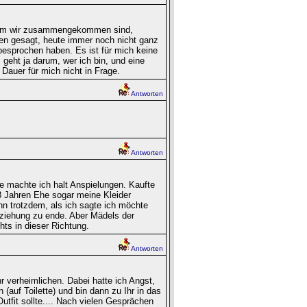
hdem wir zusammengekommen sind,
ffen gesagt, heute immer noch nicht ganz
 besprochen haben. Es ist für mich keine
geht ja darum, wer ich bin, und eine
Dauer für mich nicht in Frage.
Antworten
Antworten
e machte ich halt Anspielungen. Kaufte
 8 Jahren Ehe sogar meine Kleider
nn trotzdem, als ich sagte ich möchte
eziehung zu ende. Aber Mädels der
hts in dieser Richtung.
Antworten
hr verheimlichen. Dabei hatte ich Angst,
auf Toilette) und bin dann zu Ihr in das
fit sollte.... Nach vielen Gesprächen