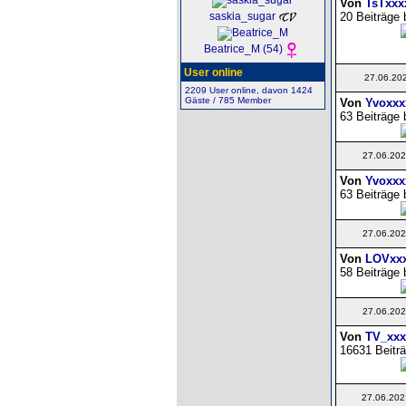
Von
TsTxxx
20 Beiträge 
saskia_sugar
Beatrice_M (54)
User online
27.06.20
2209 User online, davon 1424
Gäste / 785 Member
Von
Yvoxxx
63 Beiträge 
27.06.202
Von
Yvoxxx
63 Beiträge 
27.06.202
Von
LOVxx
58 Beiträge 
27.06.202
Von
TV_xxx
16631 Beiträ
27.06.202