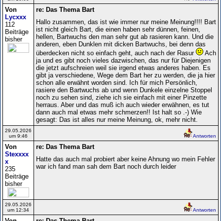
Von
re: Das Thema Bart
Lycxxx
Hallo zusammen, das ist wie immer nur meine Meinung!!!! Bart
112
ist nicht gleich Bart, die einen haben sehr dünnen, feinen,
Beiträge
hellen, Bartwuchs den man sehr gut ab rasieren kann. Und die
bisher
anderen, eben Dunklen mit dicken Bartwuchs, bei denn das
überdecken nicht so einfach geht, auch nach der Rasur
Ach
ja und es gibt noch vieles dazwischen, das nur für Diejenigen
die jetzt aufschreien weil sie irgend etwas anderes haben. Es
gibt ja verschiedene, Wege dem Bart her zu werden, die ja hier
schon alle erwähnt worden sind. Ich für mich Persönlich,
rasiere den Bartwuchs ab und wenn Dunkele einzelne Stoppel
noch zu sehen sind, ziehe ich sie einfach mit einer Pinzette
herraus. Aber und das muß ich auch wieder erwähnen, es tut
dann auch mal etwas mehr schmerzen!! Ist halt so .-) Wie
gesagt: Das ist alles nur meine Meinung, ok, mehr nicht.
29.05.2026
um 9:46
Antworten
Von
re: Das Thema Bart
Stexxxx
Hatte das auch mal probiert aber keine Ahnung wo mein Fehler
x
war ich fand man sah dem Bart noch durch leider
235
Beiträge
bisher
29.05.2026
um 12:34
Antworten
Von
re: Das Thema Bart