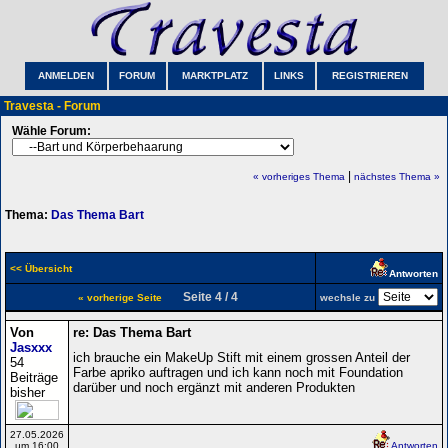
ANMELDEN
FORUM
MARKTPLATZ
LINKS
REGISTRIEREN
Travesta - Forum
Wähle Forum:
|
« vorheriges Thema
nächstes Thema »
Thema:
Das Thema Bart
<< Übersicht
Antworten
Seite 4 / 4
« vorherige Seite
wechsle zu
Von
re: Das Thema Bart
Jasxxx
ich brauche ein MakeUp Stift mit einem grossen Anteil der
54
Farbe apriko auftragen und ich kann noch mit Foundation
Beiträge
darüber und noch ergänzt mit anderen Produkten
bisher
27.05.2026
um 16:00
Antworten