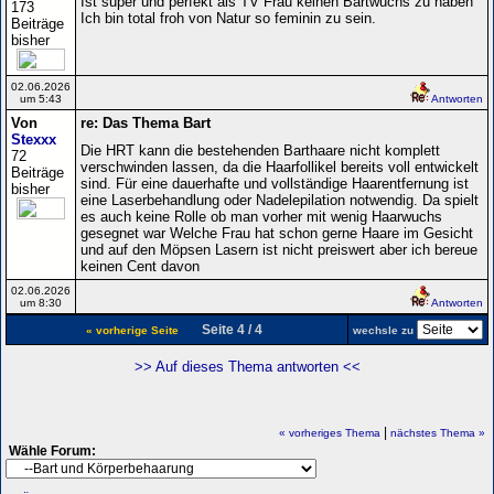
Ist super und perfekt als TV Frau keinen Bartwuchs zu haben
173
Ich bin total froh von Natur so feminin zu sein.
Beiträge
bisher
02.06.2026
um 5:43
Antworten
Von
re: Das Thema Bart
Stexxx
Die HRT kann die bestehenden Barthaare nicht komplett
72
verschwinden lassen, da die Haarfollikel bereits voll entwickelt
Beiträge
sind. Für eine dauerhafte und vollständige Haarentfernung ist
bisher
eine Laserbehandlung oder Nadelepilation notwendig. Da spielt
es auch keine Rolle ob man vorher mit wenig Haarwuchs
gesegnet war Welche Frau hat schon gerne Haare im Gesicht
und auf den Möpsen Lasern ist nicht preiswert aber ich bereue
keinen Cent davon
02.06.2026
um 8:30
Antworten
Seite 4 / 4
« vorherige Seite
wechsle zu
>> Auf dieses Thema antworten <<
|
« vorheriges Thema
nächstes Thema »
Wähle Forum: