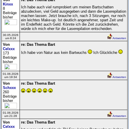
Kinxx
Ich habe auch viel rumprobiert um meinen Bartschatten
8
abzudecken, viel Geld ausgegeben und dann die Laserepilation
Beiträge
machen lassen. Jetzt brauche ich, nach 3 Sitzungen, nur noch
bisher
ein leichtes Make-up. Ist deutlich angenehmer, spart Zeit und
im Endeffekt auch Geld. Könnte ich die Zeit zurückdrehen,
würde ich mich eher für die Laserepilation entscheiden.
30.05.2026
um 8:24
Antworten
Von
re: Das Thema Bart
Celxxx
Ich habe von Natur aus kein Bartwuchs
Ich Glückliche
173
Beiträge
bisher
01.06.2026
um 19:34
Antworten
Von
re: Das Thema Bart
Schxxx
260
Beiträge
bisher
01.06.2026
um 21:28
Antworten
Von
re: Das Thema Bart
Celxxx