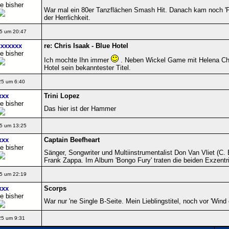
e bisher
War mal ein 80er Tanzflächen Smash Hit. Danach kam noch 'P
der Herrlichkeit.
5 um 20:47
xxxxxx
re: Chris Isaak - Blue Hotel
e bisher
Ich mochte Ihn immer
. Neben Wickel Game mit Helena Chr
Hotel sein bekanntester Titel.
25 um 6:40
xxx
Trini Lopez
e bisher
Das hier ist der Hammer
5 um 13:25
xxx
Captain Beefheart
e bisher
Sänger, Songwriter und Multiinstrumentalist Don Van Vliet (C.
Frank Zappa. Im Album 'Bongo Fury' traten die beiden Exzent
5 um 22:19
xxx
Scorps
e bisher
War nur 'ne Single B-Seite. Mein Lieblingstitel, noch vor 'Wind
25 um 9:31