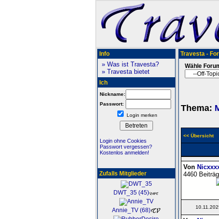
Info
Travesta - Fo
» Was ist Travesta?
Wähle Foru
» Travesta bietet
Ich
Nickname:
Passwort:
Thema:
M
Login merken
<< Übersicht
Login ohne Cookies
Passwort vergessen?
Kostenlos anmelden!
Von
Nicxxx
Zufalls Mitglieder
4460 Beiträg
DWT_35 (45)
10.11.202
Annie_TV (68)