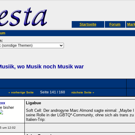
Startseite
Forum
Mark
rum
m:
usiik, wo Musik noch Musik war
Seite 141 / 160
« vorherige Seite
nächste Seite »
xxx
Ligabue
e bisher
Soft Cell: Der androgyne Marc Almond sagte einmal: „Maybe I 
seine Rolle in der LGBTQ*-Community, ohne sich als trans zu
Italien-Trip:
5 um 12:02