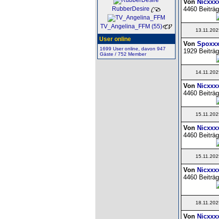
Von
Nicxxx
4460 Beiträg
RubberDesire
TV_Angelina_FFM (55)
13.11.202
User online
Von
Spoxxx
1699 User online, davon 947
1929 Beiträg
Gäste / 752 Member
14.11.202
Von
Nicxxx
4460 Beiträg
15.11.202
Von
Nicxxx
4460 Beiträg
15.11.202
Von
Nicxxx
4460 Beiträg
18.11.202
Von
Nicxxx