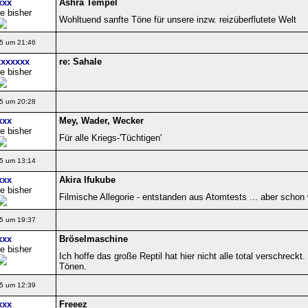
xxx
Ashra Tempel
e bisher
Wohltuend sanfte Töne für unsere inzw. reizüberflutete Welt
5 um 21:46
xxxxxx
re: Sahale
e bisher
5 um 20:28
xxx
Mey, Wader, Wecker
e bisher
Für alle Kriegs-'Tüchtigen'
5 um 13:14
xxx
Akira Ifukube
e bisher
Filmische Allegorie - entstanden aus Atomtests ... aber schon 
5 um 19:37
xxx
Bröselmaschine
e bisher
Ich hoffe das große Reptil hat hier nicht alle total verschreckt
Tönen.
5 um 12:39
xxx
Freeez