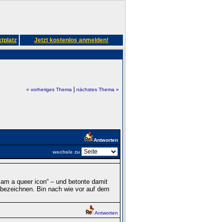
tplatz
Jetzt kostenlos anmelden!
|
« vorheriges Thema
nächstes Thema »
Antworten
wechsle zu
am a queer icon“ – und betonte damit
 bezeichnen. Bin nach wie vor auf dem
Antworten