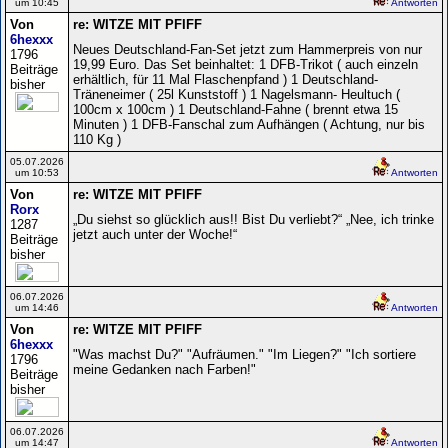
um 10:45
Antworten
Von
re: WITZE MIT PFIFF
6hexxx
Neues Deutschland-Fan-Set jetzt zum Hammerpreis von nur
1796
19,99 Euro. Das Set beinhaltet: 1 DFB-Trikot ( auch einzeln
Beiträge
erhältlich, für 11 Mal Flaschenpfand ) 1 Deutschland-
bisher
Träneneimer ( 25l Kunststoff ) 1 Nagelsmann- Heultuch (
100cm x 100cm ) 1 Deutschland-Fahne ( brennt etwa 15
Minuten ) 1 DFB-Fanschal zum Aufhängen ( Achtung, nur bis
110 Kg )
05.07.2026
um 10:53
Antworten
Von
re: WITZE MIT PFIFF
Rorx
„Du siehst so glücklich aus!! Bist Du verliebt?“ „Nee, ich trinke
1287
jetzt auch unter der Woche!“
Beiträge
bisher
06.07.2026
um 14:46
Antworten
Von
re: WITZE MIT PFIFF
6hexxx
"Was machst Du?" "Aufräumen." "Im Liegen?" "Ich sortiere
1796
meine Gedanken nach Farben!"
Beiträge
bisher
06.07.2026
um 14:47
Antworten