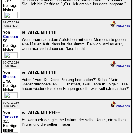
1287
Sie!! Ich bin Ostfriese.“ „Gut! Ich erzähle ihn ganz langsam.“
Beiträge
bisher
08.07.2026
um 17:10
Antworten
Von
re: WITZE MIT PFIFF
Croxxxx
Wenn man nach dem Aufstehen mit einer Morgenlatte gegen
58
eine Mauer läuft, dann ist das dumm. Peinlich wird es erst,
Beiträge
wenn man sich dabei die Nase bricht
bisher
09.07.2026
um 5:12
Antworten
Von
re: WITZE MIT PFIFF
6hexxx
Vater: "Hast Du Deine Prüfung bestanden?" Sohn: "Nein
1796
wieder durchgefallen..." "Ernsthaft, zwei Jahre in Folge?" "Die
Beiträge
haben wieder dieselben Fragen gestellt, was soll ich machen?"
bisher
09.07.2026
um 13:40
Antworten
Von
re: WITZE MIT PFIFF
Tanxxxx
Es war auch das gleiche Datum, der selbe Raum, die selben
323
Prüfer und die selben Fragen.
Beiträge
bisher