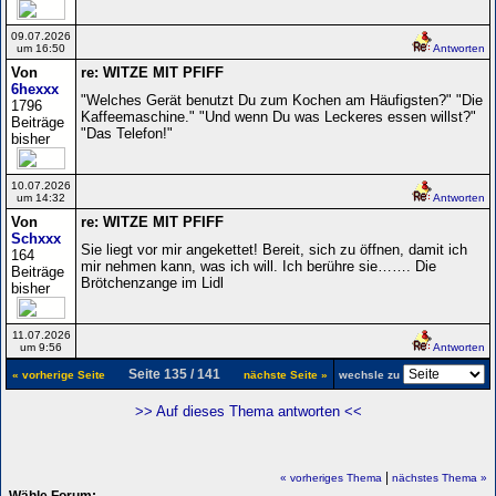
09.07.2026
um 16:50
Antworten
Von
re: WITZE MIT PFIFF
6hexxx
"Welches Gerät benutzt Du zum Kochen am Häufigsten?" "Die
1796
Kaffeemaschine." "Und wenn Du was Leckeres essen willst?"
Beiträge
"Das Telefon!"
bisher
10.07.2026
um 14:32
Antworten
Von
re: WITZE MIT PFIFF
Schxxx
Sie liegt vor mir angekettet! Bereit, sich zu öffnen, damit ich
164
mir nehmen kann, was ich will. Ich berühre sie……. Die
Beiträge
Brötchenzange im Lidl
bisher
11.07.2026
um 9:56
Antworten
Seite 135 / 141
« vorherige Seite
nächste Seite »
wechsle zu
>> Auf dieses Thema antworten <<
|
« vorheriges Thema
nächstes Thema »
Wähle Forum: