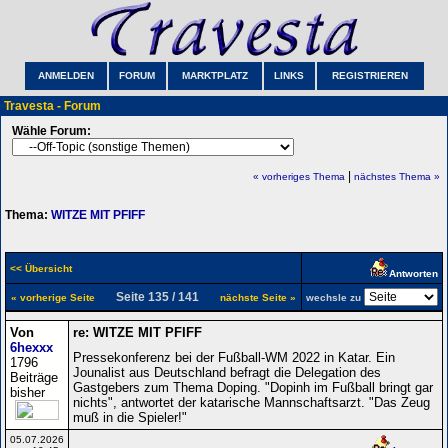
ANMELDEN
FORUM
MARKTPLATZ
LINKS
REGISTRIEREN
Travesta - Forum
Wähle Forum:
|
« vorheriges Thema
nächstes Thema »
Thema:
WITZE MIT PFIFF
<< Übersicht
Antworten
Seite 135 / 141
« vorherige Seite
nächste Seite »
wechsle zu
Von
re: WITZE MIT PFIFF
6hexxx
Pressekonferenz bei der Fußball-WM 2022 in Katar. Ein
1796
Jounalist aus Deutschland befragt die Delegation des
Beiträge
Gastgebers zum Thema Doping. "Dopinh im Fußball bringt gar
bisher
nichts", antwortet der katarische Mannschaftsarzt. "Das Zeug
muß in die Spieler!"
05.07.2026