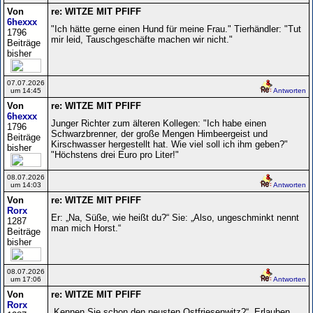
Von
re: WITZE MIT PFIFF
6hexxx
"Ich hätte gerne einen Hund für meine Frau." Tierhändler: "Tut
1796
mir leid, Tauschgeschäfte machen wir nicht."
Beiträge
bisher
07.07.2026
um 14:45
Antworten
Von
re: WITZE MIT PFIFF
6hexxx
Junger Richter zum älteren Kollegen: "Ich habe einen
1796
Schwarzbrenner, der große Mengen Himbeergeist und
Beiträge
Kirschwasser hergestellt hat. Wie viel soll ich ihm geben?"
bisher
"Höchstens drei Euro pro Liter!"
08.07.2026
um 14:03
Antworten
Von
re: WITZE MIT PFIFF
Rorx
Er: „Na, Süße, wie heißt du?“ Sie: „Also, ungeschminkt nennt
1287
man mich Horst.“
Beiträge
bisher
08.07.2026
um 17:06
Antworten
Von
re: WITZE MIT PFIFF
Rorx
„Kennen Sie schon den neusten Ostfriesenwitz?“ „Erlauben