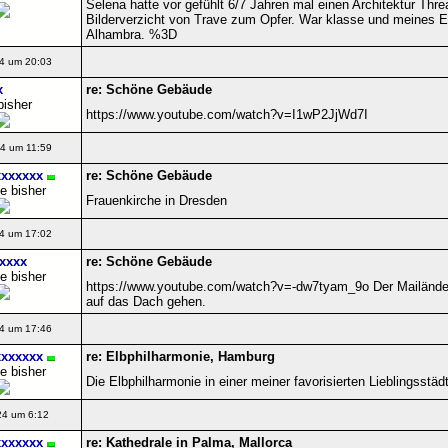
Selena hatte vor gefühlt 6/7 Jahren mal einen Architektur Threa
Bilderverzicht von Trave zum Opfer. War klasse und meines E
Alhambra. %3D
4 um 20:03
x
re: Schöne Gebäude
bisher
https://www.youtube.com/watch?v=I1wP2JjWd7I
4 um 11:59
xxxxxx
re: Schöne Gebäude
e bisher
Frauenkirche in Dresden
4 um 17:02
xxxx
re: Schöne Gebäude
e bisher
https://www.youtube.com/watch?v=-dw7tyam_9o Der Mailänd
auf das Dach gehen.
4 um 17:46
xxxxxx
re: Elbphilharmonie, Hamburg
e bisher
Die Elbphilharmonie in einer meiner favorisierten Lieblingsstä
24 um 6:12
xxxxxx
re: Kathedrale in Palma, Mallorca