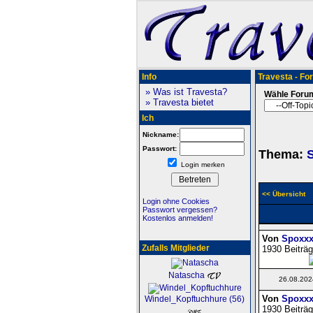
Info
Travesta - Fo
» Was ist Travesta?
Wähle Foru
» Travesta bietet
Ich
Nickname:
Passwort:
Thema:
Login merken
<< Übersicht
Login ohne Cookies
Passwort vergessen?
Kostenlos anmelden!
Von
Spoxxx
Zufalls Mitglieder
1930 Beiträg
Natascha
26.08.202
Von
Spoxxx
Windel_Kopftuchhure (56)
1930 Beiträg