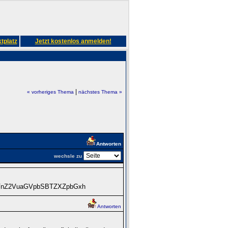
tplatz
Jetzt kostenlos anmelden!
|
« vorheriges Thema
nächstes Thema »
Antworten
wechsle zu
R3VnZ2VuaGVpbSBTZXZpbGxh
Antworten