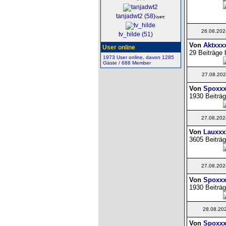
tanjadwt2 (58)
26.08.202
tv_hilde (51)
Von
Aktxxx
User online
29 Beiträge 
1973 User online, davon 1285
Gäste / 688 Member
27.08.202
Von
Spoxxx
1930 Beiträg
27.08.202
Von
Lauxxx
3605 Beiträg
27.08.202
Von
Spoxxx
1930 Beiträg
28.08.20
Von
Spoxxx