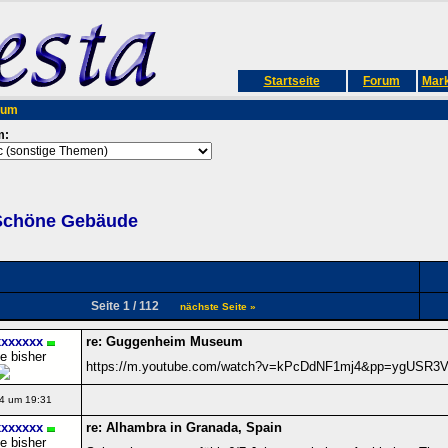
Startseite
Forum
Mark
rum
m:
Schöne Gebäude
Seite 1 / 112
nächste Seite »
xxxxxx
re: Guggenheim Museum
e bisher
https://m.youtube.com/watch?v=kPcDdNF1mj4&pp=ygUS
4 um 19:31
xxxxxx
re: Alhambra in Granada, Spain
e bisher