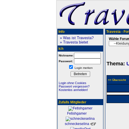
Info
Travesta - Fo
» Was ist Travesta?
Wähle Foru
» Travesta bietet
Ich
Nickname:
Passwort:
Thema:
Login merken
<< Übersicht
Login ohne Cookies
Passwort vergessen?
Kostenlos anmelden!
Zufalls Mitglieder
Fetishgamer
schneckeselina