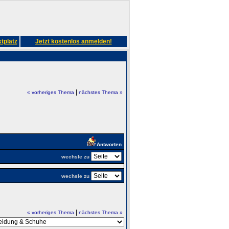
tplatz
Jetzt kostenlos anmelden!
|
« vorheriges Thema
nächstes Thema »
Antworten
wechsle zu
wechsle zu
|
« vorheriges Thema
nächstes Thema »