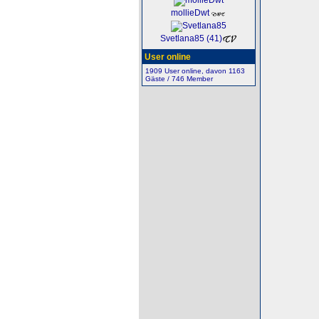
mollieDwt
Svetlana85 (41)
User online
1909 User online, davon 1163
Gäste / 746 Member