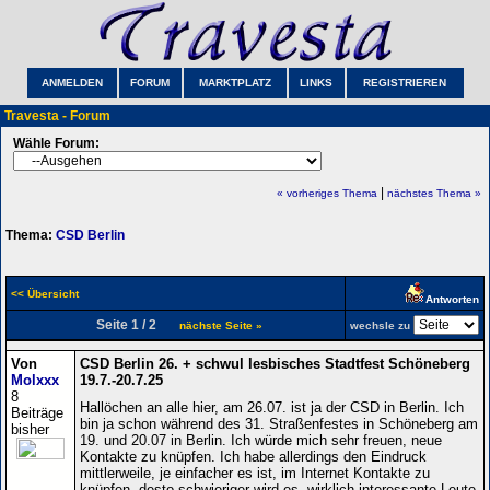
ANMELDEN
FORUM
MARKTPLATZ
LINKS
REGISTRIEREN
Travesta - Forum
Wähle Forum:
|
« vorheriges Thema
nächstes Thema »
Thema:
CSD Berlin
<< Übersicht
Antworten
Seite 1 / 2
nächste Seite »
wechsle zu
Von
CSD Berlin 26. + schwul lesbisches Stadtfest Schöneberg
Molxxx
19.7.-20.7.25
8
Hallöchen an alle hier, am 26.07. ist ja der CSD in Berlin. Ich
Beiträge
bin ja schon während des 31. Straßenfestes in Schöneberg am
bisher
19. und 20.07 in Berlin. Ich würde mich sehr freuen, neue
Kontakte zu knüpfen. Ich habe allerdings den Eindruck
mittlerweile, je einfacher es ist, im Internet Kontakte zu
knüpfen, desto schwieriger wird es, wirklich interessante Leute