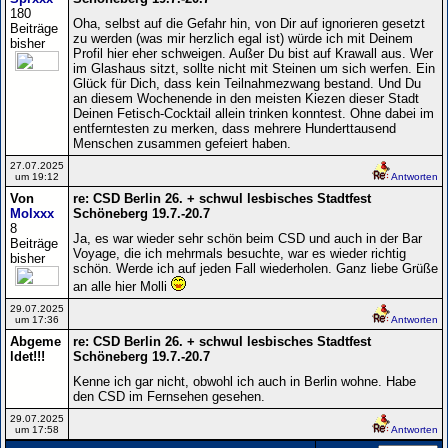
180
Oha, selbst auf die Gefahr hin, von Dir auf ignorieren gesetzt
Beiträge
zu werden (was mir herzlich egal ist) würde ich mit Deinem
bisher
Profil hier eher schweigen. Außer Du bist auf Krawall aus. Wer
im Glashaus sitzt, sollte nicht mit Steinen um sich werfen. Ein
Glück für Dich, dass kein Teilnahmezwang bestand. Und Du
an diesem Wochenende in den meisten Kiezen dieser Stadt
Deinen Fetisch-Cocktail allein trinken konntest. Ohne dabei im
entferntesten zu merken, dass mehrere Hunderttausend
Menschen zusammen gefeiert haben.
27.07.2025
um 19:12
Antworten
Von
re: CSD Berlin 26. + schwul lesbisches Stadtfest
Molxxx
Schöneberg 19.7.-20.7
8
Ja, es war wieder sehr schön beim CSD und auch in der Bar
Beiträge
Voyage, die ich mehrmals besuchte, war es wieder richtig
bisher
schön. Werde ich auf jeden Fall wiederholen. Ganz liebe Grüße
an alle hier Molli
29.07.2025
um 17:36
Antworten
Abgeme
re: CSD Berlin 26. + schwul lesbisches Stadtfest
ldet!!!
Schöneberg 19.7.-20.7
Kenne ich gar nicht, obwohl ich auch in Berlin wohne. Habe
den CSD im Fernsehen gesehen.
29.07.2025
um 17:58
Antworten