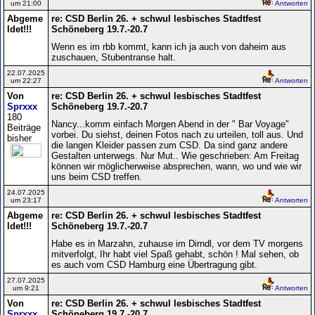
um 21:00
Antworten
Abgeme
re: CSD Berlin 26. + schwul lesbisches Stadtfest
ldet!!!
Schöneberg 19.7.-20.7
Wenn es im rbb kommt, kann ich ja auch von daheim aus
zuschauen, Stubentranse halt.
22.07.2025
um 22:27
Antworten
Von
re: CSD Berlin 26. + schwul lesbisches Stadtfest
Sprxxx
Schöneberg 19.7.-20.7
180
Nancy...komm einfach Morgen Abend in der " Bar Voyage"
Beiträge
vorbei. Du siehst, deinen Fotos nach zu urteilen, toll aus. Und
bisher
die langen Kleider passen zum CSD. Da sind ganz andere
Gestalten unterwegs. Nur Mut.. Wie geschrieben: Am Freitag
können wir möglicherweise absprechen, wann, wo und wie wir
uns beim CSD treffen.
24.07.2025
um 23:17
Antworten
Abgeme
re: CSD Berlin 26. + schwul lesbisches Stadtfest
ldet!!!
Schöneberg 19.7.-20.7
Habe es in Marzahn, zuhause im Dirndl, vor dem TV morgens
mitverfolgt, Ihr habt viel Spaß gehabt, schön ! Mal sehen, ob
es auch vom CSD Hamburg eine Übertragung gibt.
27.07.2025
um 9:21
Antworten
Von
re: CSD Berlin 26. + schwul lesbisches Stadtfest
Sprxxx
Schöneberg 19.7.-20.7