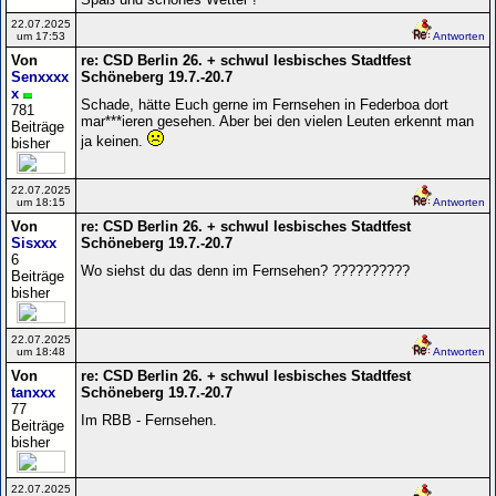
22.07.2025
um 17:53
Antworten
Von
re: CSD Berlin 26. + schwul lesbisches Stadtfest
Senxxxx
Schöneberg 19.7.-20.7
x
Schade, hätte Euch gerne im Fernsehen in Federboa dort
781
mar***ieren gesehen. Aber bei den vielen Leuten erkennt man
Beiträge
ja keinen.
bisher
22.07.2025
um 18:15
Antworten
Von
re: CSD Berlin 26. + schwul lesbisches Stadtfest
Sisxxx
Schöneberg 19.7.-20.7
6
Wo siehst du das denn im Fernsehen? ??????????
Beiträge
bisher
22.07.2025
um 18:48
Antworten
Von
re: CSD Berlin 26. + schwul lesbisches Stadtfest
tanxxx
Schöneberg 19.7.-20.7
77
Im RBB - Fernsehen.
Beiträge
bisher
22.07.2025