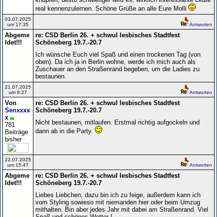
real kennenzulernen. Schöne Grüße an alle Eure Molli
03.07.2025
um 17:35
Antworten
Abgeme
re: CSD Berlin 26. + schwul lesbisches Stadtfest
ldet!!!
Schöneberg 19.7.-20.7
Ich wünsche Euch viel Spaß und einen trockenen Tag (von
oben). Da ich ja in Berlin wohne, werde ich mich auch als
Zuschauer an den Straßenrand begeben, um die Ladies zu
bestaunen.
21.07.2025
um 8:27
Antworten
Von
re: CSD Berlin 26. + schwul lesbisches Stadtfest
Senxxxx
Schöneberg 19.7.-20.7
x
Nicht bestaunen, mitlaufen. Erstmal richtig aufgockeln und
781
dann ab in die Party.
Beiträge
bisher
22.07.2025
um 15:47
Antworten
Abgeme
re: CSD Berlin 26. + schwul lesbisches Stadtfest
ldet!!!
Schöneberg 19.7.-20.7
Liebes Liebchen, dazu bin ich zu feige, außerdem kann ich
vom Styling sowieso mit niemanden hier oder beim Umzug
mithalten. Bin aber jedes Jahr mit dabei am Straßenrand. Viel
Spaß und schönes Wetter !