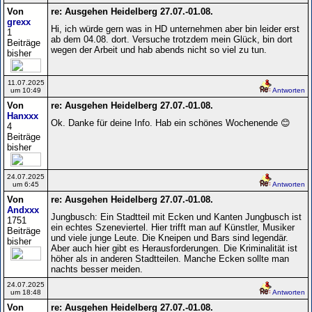
Von
re: Ausgehen Heidelberg 27.07.-01.08.
grexx
Hi, ich würde gern was in HD unternehmen aber bin leider erst
1
ab dem 04.08. dort. Versuche trotzdem mein Glück, bin dort
Beiträge
wegen der Arbeit und hab abends nicht so viel zu tun.
bisher
11.07.2025
um 10:49
Antworten
Von
re: Ausgehen Heidelberg 27.07.-01.08.
Hanxxx
Ok. Danke für deine Info. Hab ein schönes Wochenende 😊
4
Beiträge
bisher
24.07.2025
um 6:45
Antworten
Von
re: Ausgehen Heidelberg 27.07.-01.08.
Andxxx
Jungbusch: Ein Stadtteil mit Ecken und Kanten Jungbusch ist
1751
ein echtes Szeneviertel. Hier trifft man auf Künstler, Musiker
Beiträge
und viele junge Leute. Die Kneipen und Bars sind legendär.
bisher
Aber auch hier gibt es Herausforderungen. Die Kriminalität ist
höher als in anderen Stadtteilen. Manche Ecken sollte man
nachts besser meiden.
24.07.2025
um 18:48
Antworten
Von
re: Ausgehen Heidelberg 27.07.-01.08.