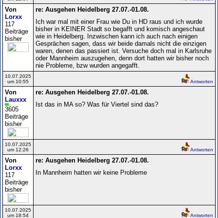
Von
re: Ausgehen Heidelberg 27.07.-01.08.
Lorxx
Ich war mal mit einer Frau wie Du in HD raus und ich wurde
117
bisher in KEINER Stadt so begafft und komisch angeschaut
Beiträge
wie in Heidelberg. Inzwischen kann ich auch nach einigen
bisher
Gesprächen sagen, dass wir beide damals nicht die einzigen
waren, denen das passiert ist. Versuche doch mal in Karlsruhe
oder Mannheim auszugehen, denn dort hatten wir bisher noch
nie Probleme, bzw wurden angegafft.
10.07.2025
um 10:55
Antworten
Von
re: Ausgehen Heidelberg 27.07.-01.08.
Lauxxx
Ist das in MA so? Was für Viertel sind das?
3605
Beiträge
bisher
10.07.2025
um 12:26
Antworten
Von
re: Ausgehen Heidelberg 27.07.-01.08.
Lorxx
In Mannheim hatten wir keine Probleme
117
Beiträge
bisher
10.07.2025
um 18:54
Antworten