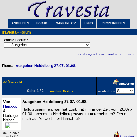
ANMELDEN
FORUM
MARKTPLATZ
LINKS
REGISTRIEREN
Travesta - Forum
Wähle Forum:
|
« vorheriges Thema
nächstes Thema »
Thema:
Ausgehen Heidelberg 27.07.-01.08.
<< Übersicht
Antworten
Seite 1 / 2
nächste Seite »
wechsle zu
Von
Ausgehen Heidelberg 27.07.-01.08.
Hanxxx
Hallo zusammen, wer hat Lust, mit mir in der Zeit vom 28.07.-
4
01.08. abends in Heidelberg etwas zu unternehmen? Freue
Beiträge
mich auf Antwort. LG Hannah 😘
bisher
04.07.2025
um 12:07
Antworten