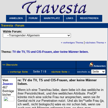
ANMELDEN
FORUM
MARKTPLATZ
LINKS
REGISTRIEREN
Travesta - Forum
Wähle Forum:
|
« vorheriges Thema
nächstes Thema »
Thema:
TV die TV, TS und CIS-Frauen, aber keine Männer lieben.
<< Übersicht
Antworten
Seite 7 / 8
« vorherige Seite
nächste Seite »
wechsle zu
Von
re: TV die TV, TS und CIS-Frauen, aber keine Männer
Joaxxx
lieben.
467
Wenn ich eine Transfrau liebe, dann liebe ich das weibliche in
Beiträge
ihrer Persönlichkeit, und ihre weiblichen Attribute. PreOP
bisher
könnte mich eine solche Frau nur ansprechen, wenn sie ihr
Genital nicht zur Penetration nutzt. Und als bis**uelle Frau (ja,
ich weiß, nicht biologisch) wäre es mir schon lieb, wenn sie
auch was mit Männern anfangen kann, so dass man