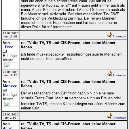
sind die eben nur ein echter Penis kann. Bei mir ist es
irgendwie eine Kopfsache. s** mit Frauen geht immer auch als
reiner Mann. Bei sehr weiblichen TV und TS kann ich auch als
Bio Mann s**uell aktiv sein. Bei eher männlichen TV/ DWT
brauche ich die Verkleidung zur Frau. Bei reinen Männern
muss ich mich zur Frau machen und bin dann auch nur in
dieser Rolle für s** interessiert.
27.01.2026
um 16:16
Antworten
Von
re: TV die TV, TS und CIS-Frauen, aber keine Männer
_Frxx
lieben.
13
ich finde muskelbepackte Testosteron gesteuerte Menschen
Beiträge
nicht erotisch. Eher abstoßend.
bisher
27.01.2026
um 18:42
Antworten
Von
re: TV die TV, TS und CIS-Frauen, aber keine Männer
Monxxx
lieben.
60
Der wissenschaftlichen Definition nach bin ich eine pan-
Beiträge
s**uelle Trans-Frau. Mein ❤️ verschenke ich an Frauen oder
bisher
feminine TV/TS, meinen Körper kriegen vor allem Männer zum
reinen 6akt..
28.01.2026
um 1:30
Antworten
Von
re: TV die TV, TS und CIS-Frauen, aber keine Männer
Achx
lieben.