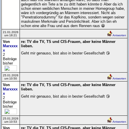
gelegentlich ein Tete a te zu dritt haben könnte☺️ Aber da ich
schon einen weiblichen Menschen in meiner Homegroup habe,
wäre ich vordergründig an Männern interessiert. Nicht als
"Penetrationsdummy" für das Kopfkino, sondern wegen seiner
maskulinen Merkmale und Persönlichkeit. Aber ich bin eh
schon eine alte Frau und aus dem Rennen raus 😁
21.01.2026
um 18:21
Antworten
Von
re: TV die TV, TS und CIS-Frauen, aber keine Männer
Marxxxx
lieben.
x
Geht mir genauso, bist also in bester Gesellschaft 😘
2
Beiträge
bisher
25.01.2026
um 10:50
Antworten
Von
re: TV die TV, TS und CIS-Frauen, aber keine Männer
Marxxxx
lieben.
x
Geht mir genauso, bist also in bester Gesellschaft 😘
2
Beiträge
bisher
25.01.2026
um 10:53
Antworten
Von
re: TV die TV, TS und CIS-Frauen, aber keine Männer