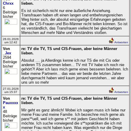
Chrxx
lieben.
6
Es ist sicherlich nicht nur eine äußerliche Anziehung.
Beiträge
Transfrauen haben oft einen langen und entbehrungsreichen
bisher
Weg hinter sich, der absolut einzigartige Erfahrungen geboten
hat, die CIS-Frauen und Bio-Männer nicht teilen können. So ist
es verständlich, das Transfrauen vielleicht bei gleichartigen
Menschen auf mehr Nähe und Verständnis stoßen.
26.01.2026
um 12:42
Antworten
Von
re: TV die TV, TS und CIS-Frauen, aber keine Männer
_Jex
lieben.
2594
Absolut .... ja Allerdings kenne ich nur TS die mit Cis oder
Beiträge
anderen TS zusammen leben... TV mit TV habe ich noch nie
bisher
gehört?! Aber ich lass mich gerne eines besseren belehren. Ich
liebe meine Partnerin... das was wir beide die letzten Jahre
durchgemacht haben wird kaum jemand verstehen... wir aber
uns um so mehr
27.01.2026
um 15:37
Antworten
Von
re: TV die TV, TS und CIS-Frauen, aber keine Männer
Pauxxxx
lieben.
x
Mir geht es ganz ähnlich! Wobei ich sagen muss ich liebe nur
48
meine Frau und meine Familie. Ich bezeichne mich gerne als
Beiträge
pans**uell, weil ich gerne s** mit jedem Geschlecht haben
bisher
möchte. Ich suche vorwiegend die s**spraktiken die ich mit
meiner Frau nicht haben kann. Was eigentlich nur die Dinge