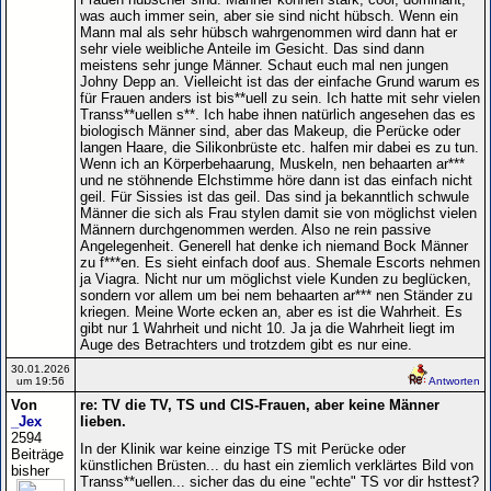
was auch immer sein, aber sie sind nicht hübsch. Wenn ein
Mann mal als sehr hübsch wahrgenommen wird dann hat er
sehr viele weibliche Anteile im Gesicht. Das sind dann
meistens sehr junge Männer. Schaut euch mal nen jungen
Johny Depp an. Vielleicht ist das der einfache Grund warum es
für Frauen anders ist bis**uell zu sein. Ich hatte mit sehr vielen
Transs**uellen s**. Ich habe ihnen natürlich angesehen das es
biologisch Männer sind, aber das Makeup, die Perücke oder
langen Haare, die Silikonbrüste etc. halfen mir dabei es zu tun.
Wenn ich an Körperbehaarung, Muskeln, nen behaarten ar***
und ne stöhnende Elchstimme höre dann ist das einfach nicht
geil. Für Sissies ist das geil. Das sind ja bekanntlich schwule
Männer die sich als Frau stylen damit sie von möglichst vielen
Männern durchgenommen werden. Also ne rein passive
Angelegenheit. Generell hat denke ich niemand Bock Männer
zu f***en. Es sieht einfach doof aus. Shemale Escorts nehmen
ja Viagra. Nicht nur um möglichst viele Kunden zu beglücken,
sondern vor allem um bei nem behaarten ar*** nen Ständer zu
kriegen. Meine Worte ecken an, aber es ist die Wahrheit. Es
gibt nur 1 Wahrheit und nicht 10. Ja ja die Wahrheit liegt im
Auge des Betrachters und trotzdem gibt es nur eine.
30.01.2026
um 19:56
Antworten
Von
re: TV die TV, TS und CIS-Frauen, aber keine Männer
_Jex
lieben.
2594
In der Klinik war keine einzige TS mit Perücke oder
Beiträge
künstlichen Brüsten... du hast ein ziemlich verklärtes Bild von
bisher
Transs**uellen... sicher das du eine "echte" TS vor dir hsttest?