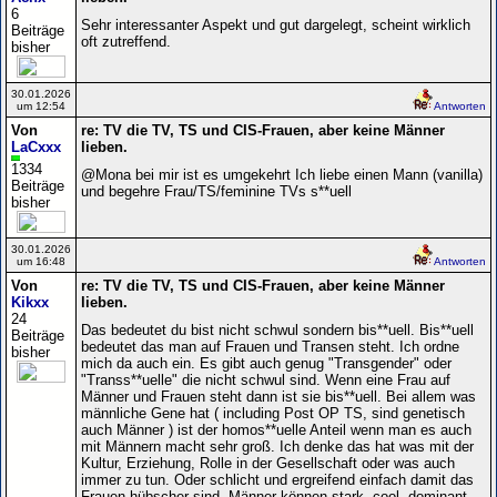
6
Sehr interessanter Aspekt und gut dargelegt, scheint wirklich
Beiträge
oft zutreffend.
bisher
30.01.2026
um 12:54
Antworten
Von
re: TV die TV, TS und CIS-Frauen, aber keine Männer
LaCxxx
lieben.
1334
@Mona bei mir ist es umgekehrt Ich liebe einen Mann (vanilla)
Beiträge
und begehre Frau/TS/feminine TVs s**uell
bisher
30.01.2026
um 16:48
Antworten
Von
re: TV die TV, TS und CIS-Frauen, aber keine Männer
Kikxx
lieben.
24
Das bedeutet du bist nicht schwul sondern bis**uell. Bis**uell
Beiträge
bedeutet das man auf Frauen und Transen steht. Ich ordne
bisher
mich da auch ein. Es gibt auch genug "Transgender" oder
"Transs**uelle" die nicht schwul sind. Wenn eine Frau auf
Männer und Frauen steht dann ist sie bis**uell. Bei allem was
männliche Gene hat ( including Post OP TS, sind genetisch
auch Männer ) ist der homos**uelle Anteil wenn man es auch
mit Männern macht sehr groß. Ich denke das hat was mit der
Kultur, Erziehung, Rolle in der Gesellschaft oder was auch
immer zu tun. Oder schlicht und ergreifend einfach damit das
Frauen hübscher sind. Männer können stark, cool, dominant,