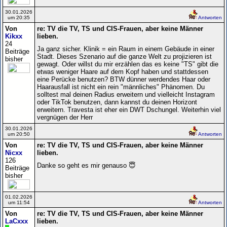
30.01.2026
um 20:35
Antworten
Von
re: TV die TV, TS und CIS-Frauen, aber keine Männer
Kikxx
lieben.
24
Ja ganz sicher. Klinik = ein Raum in einem Gebäude in einer
Beiträge
Stadt. Dieses Szenario auf die ganze Welt zu projizieren ist
bisher
gewagt. Oder willst du mir erzählen das es keine "TS" gibt die
etwas weniger Haare auf dem Kopf haben und stattdessen
eine Perücke benutzen? BTW dünner werdendes Haar oder
Haarausfall ist nicht ein rein "männliches" Phänomen. Du
solltest mal deinen Radius erweitern und vielleicht Instagram
oder TikTok benutzen, dann kannst du deinen Horizont
erweitern. Travesta ist eher ein DWT Dschungel. Weiterhin viel
vergnügen der Herr
30.01.2026
um 20:50
Antworten
Von
re: TV die TV, TS und CIS-Frauen, aber keine Männer
Nicxx
lieben.
126
Danke so geht es mir genauso 😇
Beiträge
bisher
01.02.2026
um 11:54
Antworten
Von
re: TV die TV, TS und CIS-Frauen, aber keine Männer
LaCxxx
lieben.