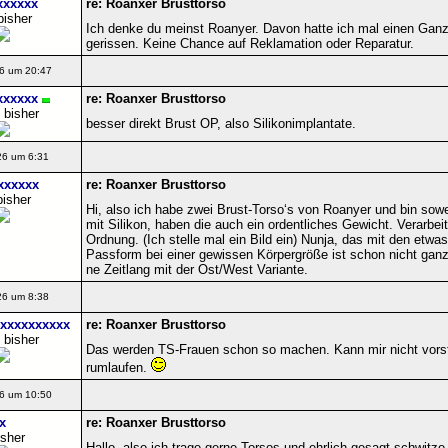
xxxxxx
re: Roanxer Brusttorso
bisher
Ich denke du meinst Roanyer. Davon hatte ich mal einen Ganz
gerissen. Keine Chance auf Reklamation oder Reparatur.
6 um 20:47
xxxxxx
re: Roanxer Brusttorso
 bisher
besser direkt Brust OP, also Silikonimplantate.
26 um 6:31
xxxxxx
re: Roanxer Brusttorso
bisher
Hi, also ich habe zwei Brust-Torso‘s von Roanyer und bin sowei
mit Silikon, haben die auch ein ordentliches Gewicht. Verarbei
Ordnung. (Ich stelle mal ein Bild ein) Nunja, das mit den etw
Passform bei einer gewissen Körpergröße ist schon nicht ganz
ne Zeitlang mit der Ost/West Variante.
26 um 8:38
xxxxxxxxxx
re: Roanxer Brusttorso
 bisher
Das werden TS-Frauen schon so machen. Kann mir nicht vorstel
rumlaufen.
6 um 10:50
x
re: Roanxer Brusttorso
isher
Hallo, also ich trage gerne Torsos und ehrlich gesagt schwitze 