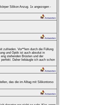
körper Silikon Anzug. 1x angezogen -
Antworten
Antworten
t zufrieden. Vor**lem durch die Füllung
tung und Optik ist auch absolut in
as eng stehenden Brüsten und der
 perfekt. Daher liebäugle ich auch schon
Antworten
len, das die im Alltag mit Silikontorso
Antworten
ich darunter gar nicht so sehr. Klar, wenn