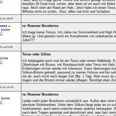
draußen 30 Grad sind, schon, aber dann ist es auch mit Make
raus. Mich stört der Rand am Hals. Jetzt habe ich einen Torso
BRüste nicht so schön.. Also, allles hat licht und Schatten.
6 um 18:57
xxxx
re: Roanxer Brusttorso
 bisher
Ich trage keine Torsos. Ich ziehe nur Sommerkleid und High 
Make up. Und gestern noch ein Kompliment von unbekannte auf
Julia777
26 um 5:00
Torso oder Sillies
bisher
Ich liebäugelte auch mal für ein Torso oder einem Halbbody. Es
Oberkörper mit Busen, mit Rundauschnitt oder Torso mit Hals,
Erfahrungen immer wieder mit Interesse. Ganz überzeugen kon
Silikon-Brüste gekauft, passend zu meiner Grösse und bin sehr 
nie ab, auch nicht nach langer Zeit (Bp. 1 Tag). Man muss es
tragen und die Brüste immer wieder pflegen. Benötigt eben Zei
6 um 14:24
re: Roanxer Brusttorso
 bisher
Leider sieht jeder Brusttorso unnatürlich aus. Außer dem sind 
absolute Stinkbomben. Unter dem Silikon fängt jeder an zu 
funktionieren, auch wenn manche etwas anderes behaupten. We
nach dem Tragen gereinigt und desinfiziert wird, was fast nie