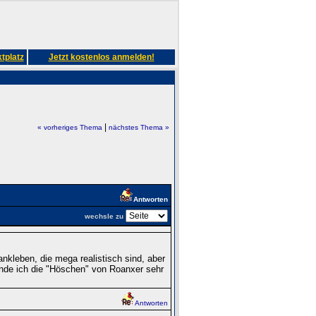
tplatz
Jetzt kostenlos anmelden!
|
« vorheriges Thema
nächstes Thema »
Antworten
wechsle zu
kleben, die mega realistisch sind, aber
inde ich die "Höschen" von Roanxer sehr
Antworten