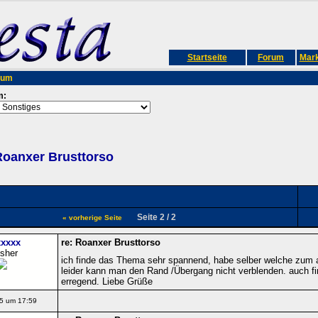
Startseite
Forum
Mark
rum
m:
oanxer Brusttorso
Seite 2 / 2
« vorherige Seite
xxxx
re: Roanxer Brusttorso
isher
ich finde das Thema sehr spannend, habe selber welche zum an
leider kann man den Rand /Übergang nicht verblenden. auch f
erregend. Liebe Grüße
5 um 17:59