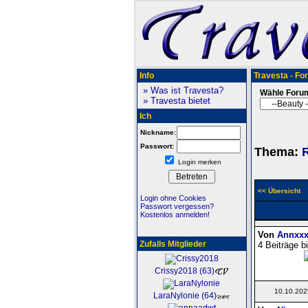
Info
Travesta - Fo
» Was ist Travesta?
Wähle Foru
» Travesta bietet
Ich
Nickname:
Passwort:
Thema:
R
Login merken
<< Übersicht
Login ohne Cookies
Passwort vergessen?
Kostenlos anmelden!
Von
Annxxx
Zufalls Mitglieder
4 Beiträge b
Crissy2018 (63)
10.10.202
LaraNylonie (64)