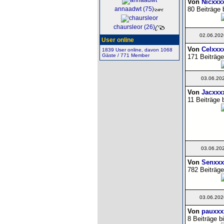
Von
Nicxxx
80 Beiträge 
annaadwt (75)
chaursleor (26)
02.06.202
User online
Von
Celxxx
1839 User online, davon 1068
Gäste / 771 Member
171 Beiträge
03.06.20
Von
Jacxxx
11 Beiträge 
03.06.20
Von
Senxxx
782 Beiträge
03.06.202
Von
pauxxx
8 Beiträge b