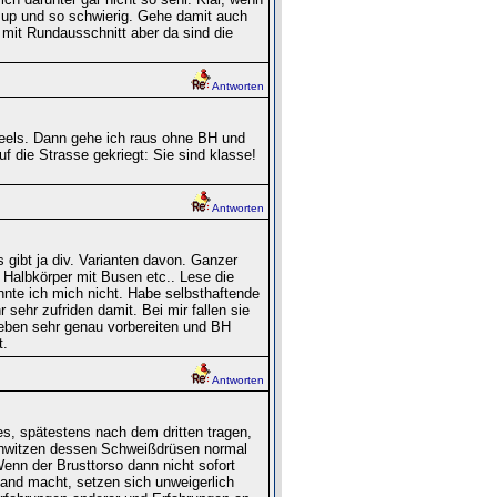
 up und so schwierig. Gehe damit auch
 mit Rundausschnitt aber da sind die
Antworten
Heels. Dann gehe ich raus ohne BH und
 die Strasse gekriegt: Sie sind klasse!
Antworten
 gibt ja div. Varianten davon. Ganzer
 Halbkörper mit Busen etc.. Lese die
nte ich mich nicht. Habe selbsthaftende
sehr zufriden damit. Bei mir fallen sie
 eben sehr genau vorbereiten und BH
t.
Antworten
es, spätestens nach dem dritten tragen,
schwitzen dessen Schweißdrüsen normal
nn der Brusttorso dann nicht sofort
mand macht, setzen sich unweigerlich