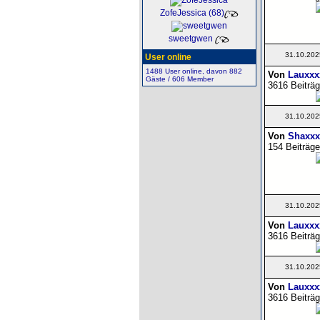
ZofeJessica (68)
sweetgwen
31.10.202
User online
1488 User online, davon 882
Von
Lauxxx
Gäste / 606 Member
3616 Beiträg
31.10.202
Von
Shaxxx
154 Beiträge
31.10.202
Von
Lauxxx
3616 Beiträg
31.10.202
Von
Lauxxx
3616 Beiträg