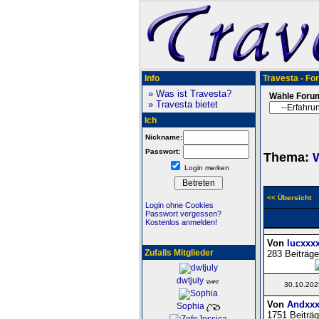
Info
Travesta - Fo
» Was ist Travesta?
Wähle Foru
» Travesta bietet
Ich
Nickname:
Passwort:
Thema:
W
Login merken
<< Übersicht
Login ohne Cookies
Passwort vergessen?
Kostenlos anmelden!
Von
lucxxx
Zufalls Mitglieder
283 Beiträge
dwtjuly
30.10.202
Von
Andxxx
Sophia
1751 Beiträg