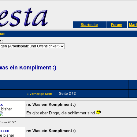
Startseite
Forum
Mark
rum
m:
as ein Kompliment :)
Seite 2 / 2
« vorherige Seite
xx
re: Was ein Kompliment :)
 bisher
Es gibt aber Dinge, die schlimmer sind
5 um 20:57
xxxx
re: Was ein Kompliment :)
e bisher