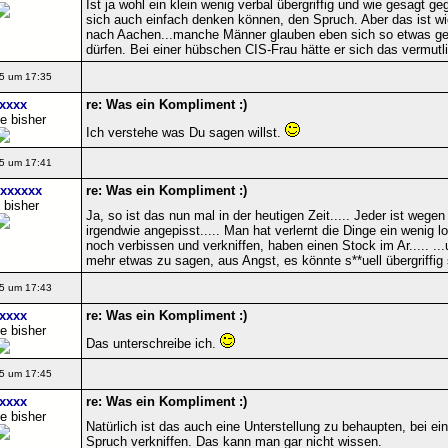
Ist ja wohl ein klein wenig verbal übergriffig und wie gesagt 
sich auch einfach denken können, den Spruch. Aber das ist wi
nach Aachen...manche Männer glauben eben sich so etwas g
dürfen. Bei einer hübschen CIS-Frau hätte er sich das vermutli
5 um 17:35
xxxx
re: Was ein Kompliment :)
e bisher
Ich verstehe was Du sagen willst.
5 um 17:41
xxxxxx
re: Was ein Kompliment :)
 bisher
Ja, so ist das nun mal in der heutigen Zeit..... Jeder ist wege
irgendwie angepisst..... Man hat verlernt die Dinge ein wenig l
noch verbissen und verkniffen, haben einen Stock im Ar..... ..
mehr etwas zu sagen, aus Angst, es könnte s**uell übergriffig s
5 um 17:43
xxxx
re: Was ein Kompliment :)
e bisher
Das unterschreibe ich.
5 um 17:45
xxxx
re: Was ein Kompliment :)
e bisher
Natürlich ist das auch eine Unterstellung zu behaupten, bei ein
Spruch verkniffen. Das kann man gar nicht wissen.