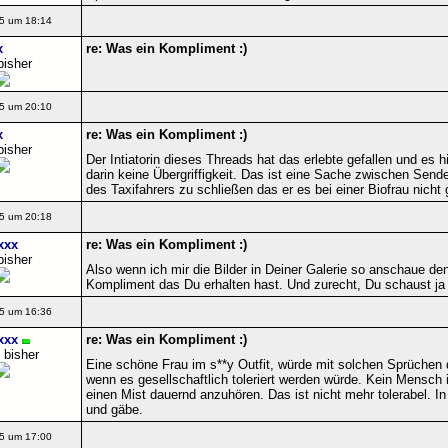
5 um 18:14
x
re: Was ein Kompliment :)
bisher
5 um 20:10
x
re: Was ein Kompliment :)
bisher
Der Intiatorin dieses Threads hat das erlebte gefallen und es h
darin keine Übergriffigkeit. Das ist eine Sache zwischen Sen
des Taxifahrers zu schließen das er es bei einer Biofrau nicht 
5 um 20:18
xxx
re: Was ein Kompliment :)
bisher
Also wenn ich mir die Bilder in Deiner Galerie so anschaue den
Kompliment das Du erhalten hast. Und zurecht, Du schaust ja 
5 um 16:36
xxx
re: Was ein Kompliment :)
 bisher
Eine schöne Frau im s**y Outfit, würde mit solchen Sprüchen
wenn es gesellschaftlich toleriert werden würde. Kein Mensch 
einen Mist dauernd anzuhören. Das ist nicht mehr tolerabel. In
und gäbe.
5 um 17:00