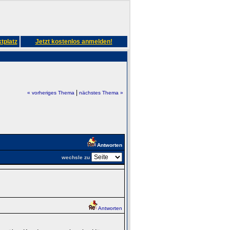
tplatz
Jetzt kostenlos anmelden!
|
« vorheriges Thema
nächstes Thema »
Antworten
wechsle zu
Antworten