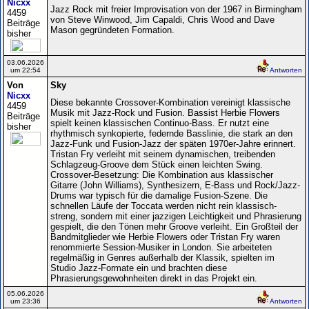
Nicxx
Jazz Rock mit freier Improvisation von der 1967 in Birmingham
4459
von Steve Winwood, Jim Capaldi, Chris Wood and Dave
Beiträge
Mason gegründeten Formation.
bisher
03.06.2026
um 22:54
Antworten
Von
Sky
Nicxx
Diese bekannte Crossover-Kombination vereinigt klassische
4459
Musik mit Jazz-Rock und Fusion. Bassist Herbie Flowers
Beiträge
spielt keinen klassischen Continuo-Bass. Er nutzt eine
bisher
rhythmisch synkopierte, federnde Basslinie, die stark an den
Jazz-Funk und Fusion-Jazz der späten 1970er-Jahre erinnert.
Tristan Fry verleiht mit seinem dynamischen, treibenden
Schlagzeug-Groove dem Stück einen leichten Swing.
Crossover-Besetzung: Die Kombination aus klassischer
Gitarre (John Williams), Synthesizern, E-Bass und Rock/Jazz-
Drums war typisch für die damalige Fusion-Szene. Die
schnellen Läufe der Toccata werden nicht rein klassisch-
streng, sondern mit einer jazzigen Leichtigkeit und Phrasierung
gespielt, die den Tönen mehr Groove verleiht. Ein Großteil der
Bandmitglieder wie Herbie Flowers oder Tristan Fry waren
renommierte Session-Musiker in London. Sie arbeiteten
regelmäßig in Genres außerhalb der Klassik, spielten im
Studio Jazz-Formate ein und brachten diese
Phrasierungsgewohnheiten direkt in das Projekt ein.
05.06.2026
um 23:36
Antworten