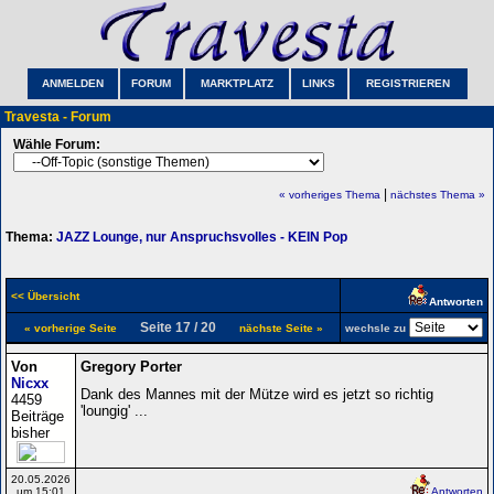
ANMELDEN
FORUM
MARKTPLATZ
LINKS
REGISTRIEREN
Travesta - Forum
Wähle Forum:
|
« vorheriges Thema
nächstes Thema »
Thema:
JAZZ Lounge, nur Anspruchsvolles - KEIN Pop
<< Übersicht
Antworten
Seite 17 / 20
« vorherige Seite
nächste Seite »
wechsle zu
Von
Gregory Porter
Nicxx
Dank des Mannes mit der Mütze wird es jetzt so richtig
4459
'loungig' ...
Beiträge
bisher
20.05.2026
um 15:01
Antworten