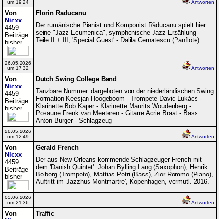
um 19:24
Antworten
Von
Florin Raducanu
Nicxx
Der rumänische Pianist und Komponist Răducanu spielt hier
4459
seine "Jazz Ecumenica", symphonische Jazz Erzählung -
Beiträge
Teile II + III, 'Special Guest' - Dalila Cernatescu (Panflöte).
bisher
26.05.2026
um 17:32
Antworten
Von
Dutch Swing College Band
Nicxx
Tanzbare Nummer, dargeboten von der niederländischen Swing
4459
Formation Keesjan Hoogeboom - Trompete David Lukács -
Beiträge
Klarinette Bob Kaper - Klarinette Maurits Woudenberg -
bisher
Posaune Frenk van Meeteren - Gitarre Adrie Braat - Bass
Anton Burger - Schlagzeug
28.05.2026
um 12:49
Antworten
Von
Gerald French
Nicxx
Der aus New Orleans kommende Schlagzeuger French mit
4459
dem 'Danish Quintet'. Johan Bylling Lang (Saxophon), Henrik
Beiträge
Bolberg (Trompete), Mattias Petri (Bass), Zier Romme (Piano),
bisher
Auftritt im 'Jazzhus Montmartre', Kopenhagen, vermutl. 2016.
03.06.2026
um 21:36
Antworten
Von
Traffic