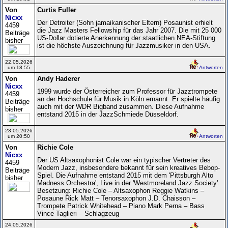
Von
Curtis Fuller
Nicxx
Der Detroiter (Sohn jamaikanischer Eltern) Posaunist erhielt
4459
die Jazz Masters Fellowship für das Jahr 2007. Die mit 25 000
Beiträge
US-Dollar dotierte Anerkennung der staatlichen NEA-Stiftung
bisher
ist die höchste Auszeichnung für Jazzmusiker in den USA.
22.05.2026
um 18:55
Antworten
Von
Andy Haderer
Nicxx
1999 wurde der Österreicher zum Professor für Jazztrompete
4459
an der Hochschule für Musik in Köln ernannt. Er spielte häufig
Beiträge
auch mit der WDR Bigband zusammen. Diese Aufnahme
bisher
entstand 2015 in der JazzSchmiede Düsseldorf.
23.05.2026
um 20:50
Antworten
Von
Richie Cole
Nicxx
Der US Altsaxophonist Cole war ein typischer Vertreter des
4459
Modern Jazz, insbesondere bekannt für sein kreatives Bebop-
Beiträge
Spiel. Die Aufnahme entstand 2015 mit dem 'Pittsburgh Alto
bisher
Madness Orchestra', Live in der 'Westmoreland Jazz Society'.
Besetzung: Richie Cole – Altsaxophon Reggie Watkins –
Posaune Rick Matt – Tenorsaxophon J.D. Chaisson –
Trompete Patrick Whitehead – Piano Mark Perna – Bass
Vince Taglieri – Schlagzeug
24.05.2026