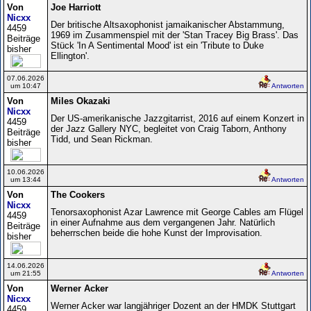
Von
Joe Harriott
Nicxx
Der britische Altsaxophonist jamaikanischer Abstammung,
4459
1969 im Zusammenspiel mit der 'Stan Tracey Big Brass'. Das
Beiträge
Stück 'In A Sentimental Mood' ist ein 'Tribute to Duke
bisher
Ellington'.
07.06.2026
um 10:47
Antworten
Von
Miles Okazaki
Nicxx
Der US-amerikanische Jazzgitarrist, 2016 auf einem Konzert in
4459
der Jazz Gallery NYC, begleitet von Craig Taborn, Anthony
Beiträge
Tidd, und Sean Rickman.
bisher
10.06.2026
um 13:44
Antworten
Von
The Cookers
Nicxx
Tenorsaxophonist Azar Lawrence mit George Cables am Flügel
4459
in einer Aufnahme aus dem vergangenen Jahr. Natürlich
Beiträge
beherrschen beide die hohe Kunst der Improvisation.
bisher
14.06.2026
um 21:55
Antworten
Von
Werner Acker
Nicxx
Werner Acker war langjähriger Dozent an der HMDK Stuttgart
4459