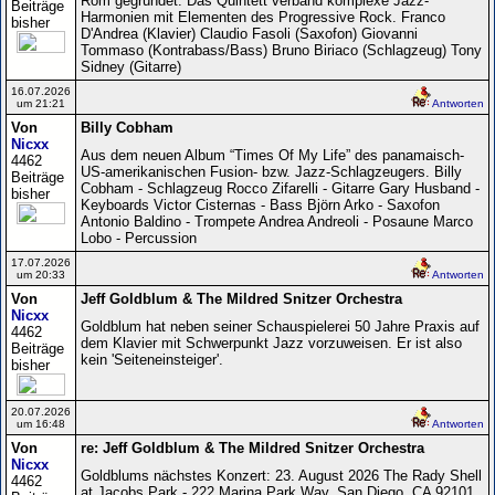
Rom gegründet. Das Quintett verband komplexe Jazz-
Beiträge
Harmonien mit Elementen des Progressive Rock. Franco
bisher
D'Andrea (Klavier) Claudio Fasoli (Saxofon) Giovanni
Tommaso (Kontrabass/Bass) Bruno Biriaco (Schlagzeug) Tony
Sidney (Gitarre)
16.07.2026
um 21:21
Antworten
Von
Billy Cobham
Nicxx
Aus dem neuen Album “Times Of My Life” des panamaisch-
4462
US-amerikanischen Fusion- bzw. Jazz-Schlagzeugers. Billy
Beiträge
Cobham - Schlagzeug Rocco Zifarelli - Gitarre Gary Husband -
bisher
Keyboards Victor Cisternas - Bass Björn Arko - Saxofon
Antonio Baldino - Trompete Andrea Andreoli - Posaune Marco
Lobo - Percussion
17.07.2026
um 20:33
Antworten
Von
Jeff Goldblum & The Mildred Snitzer Orchestra
Nicxx
Goldblum hat neben seiner Schauspielerei 50 Jahre Praxis auf
4462
dem Klavier mit Schwerpunkt Jazz vorzuweisen. Er ist also
Beiträge
kein 'Seiteneinsteiger'.
bisher
20.07.2026
um 16:48
Antworten
Von
re: Jeff Goldblum & The Mildred Snitzer Orchestra
Nicxx
Goldblums nächstes Konzert: 23. August 2026 The Rady Shell
4462
at Jacobs Park - 222 Marina Park Way, San Diego, CA 92101