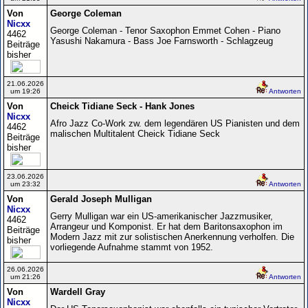
Von
George Coleman
Nicxx
George Coleman - Tenor Saxophon Emmet Cohen - Piano
4462
Yasushi Nakamura - Bass Joe Farnsworth - Schlagzeug
Beiträge
bisher
21.06.2026
um 19:26
Antworten
Von
Cheick Tidiane Seck - Hank Jones
Nicxx
Afro Jazz Co-Work zw. dem legendären US Pianisten und dem
4462
malischen Multitalent Cheick Tidiane Seck
Beiträge
bisher
23.06.2026
um 23:32
Antworten
Von
Gerald Joseph Mulligan
Nicxx
Gerry Mulligan war ein US-amerikanischer Jazzmusiker,
4462
Arrangeur und Komponist. Er hat dem Baritonsaxophon im
Beiträge
Modern Jazz mit zur solistischen Anerkennung verholfen. Die
bisher
vorliegende Aufnahme stammt von 1952.
26.06.2026
um 21:26
Antworten
Von
Wardell Gray
Nicxx