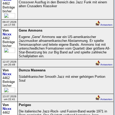
Crossover Ausflug in den Bereich des Jazz Funk mit einem
4462
alten Crusaders Klassiker
Beiträge
bisher
09.07.2026
um 17:55
Antworten
Von
Gene Ammons
Nicxx
Eugene „Gene“ Ammons war ein US-amerikanischer
4462
Jazzmusiker afroamerikanischer Abstammung. Er spielte
Beiträge
Tenorsaxophon und leitete eigene Bands. Ammons trat mit
bisher
unterschiedlichen Formationen vom Quartett über größere All-
Star-Besetzung bis zur Big Band auf und spielte zahlreiche
Schallplatten ein.
12.07.2026
um 20:49
Antworten
Von
Dumza Maswana
Nicxx
Südafrikanischer Smooth Jazz mit einer gehörigen Portion
4462
Soul
Beiträge
bisher
13.07.2026
um 22:41
Antworten
Von
Perigeo
Nicxx
Die italienische Jazz-Rock- und Fusion-Band wurde 1971 in
4462