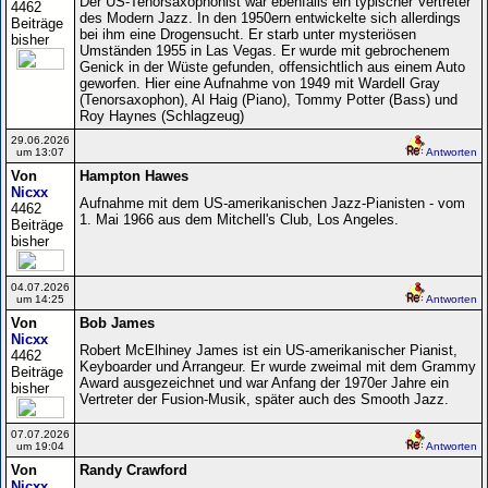
Der US-Tenorsaxophonist war ebenfalls ein typischer Vertreter
4462
des Modern Jazz. In den 1950ern entwickelte sich allerdings
Beiträge
bei ihm eine Drogensucht. Er starb unter mysteriösen
bisher
Umständen 1955 in Las Vegas. Er wurde mit gebrochenem
Genick in der Wüste gefunden, offensichtlich aus einem Auto
geworfen. Hier eine Aufnahme von 1949 mit Wardell Gray
(Tenorsaxophon), Al Haig (Piano), Tommy Potter (Bass) und
Roy Haynes (Schlagzeug)
29.06.2026
um 13:07
Antworten
Von
Hampton Hawes
Nicxx
Aufnahme mit dem US-amerikanischen Jazz-Pianisten - vom
4462
1. Mai 1966 aus dem Mitchell's Club, Los Angeles.
Beiträge
bisher
04.07.2026
um 14:25
Antworten
Von
Bob James
Nicxx
Robert McElhiney James ist ein US-amerikanischer Pianist,
4462
Keyboarder und Arrangeur. Er wurde zweimal mit dem Grammy
Beiträge
Award ausgezeichnet und war Anfang der 1970er Jahre ein
bisher
Vertreter der Fusion-Musik, später auch des Smooth Jazz.
07.07.2026
um 19:04
Antworten
Von
Randy Crawford
Nicxx