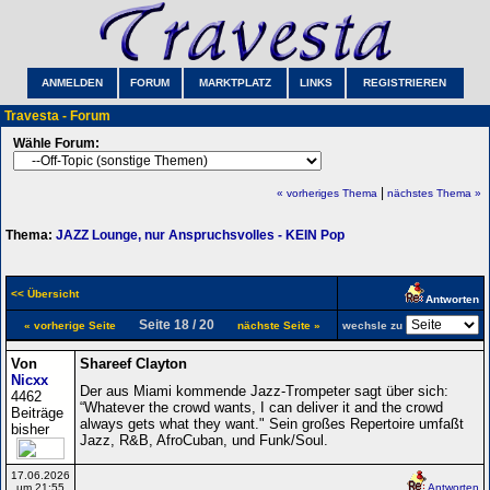
ANMELDEN
FORUM
MARKTPLATZ
LINKS
REGISTRIEREN
Travesta - Forum
Wähle Forum:
|
« vorheriges Thema
nächstes Thema »
Thema:
JAZZ Lounge, nur Anspruchsvolles - KEIN Pop
<< Übersicht
Antworten
Seite 18 / 20
« vorherige Seite
nächste Seite »
wechsle zu
Von
Shareef Clayton
Nicxx
Der aus Miami kommende Jazz-Trompeter sagt über sich:
4462
“Whatever the crowd wants, I can deliver it and the crowd
Beiträge
always gets what they want." Sein großes Repertoire umfaßt
bisher
Jazz, R&B, Afro­Cuban, und Funk/Soul.
17.06.2026
um 21:55
Antworten