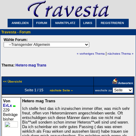
ANMELDEN
FORUM
MARKTPLATZ
LINKS
REGISTRIEREN
Travesta - Forum
Wähle Forum:
|
« vorheriges Thema
nächstes Thema »
Thema:
Hetero mag Trans
<< Übersicht
Antworten
Seite 1 / 15
nächste Seite »
wechsle zu
Von
Hetero mag Trans
ErLx
Ich stelle fest das ich inzwischen immer öfter, was mich sehr
229
freut, offen von Heteromännern angeschrieben werde. Oft
Beiträge
entschuldigen sich diese Männer dann das sie nicht mal
bisher
Bis**uell sondern schon immer Heteros**uell sind und waren.
Da ich scheinbar ein sehr gutes Passing ( das was einen
wirklich als Frau wirken und aussehen lässt) habe trauen sie
sich dann mich anzuschreiben. Sie möchten mich gerne als