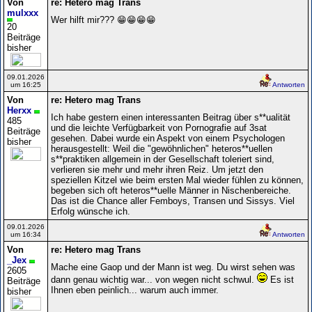
Von
re: Hetero mag Trans
mulxxx
Wer hilft mir??? 😁😁😁😁
20
Beiträge
bisher
09.01.2026
um 16:25
Antworten
Von
re: Hetero mag Trans
Herxx
Ich habe gestern einen interessanten Beitrag über s**ualität
485
und die leichte Verfügbarkeit von Pornografie auf 3sat
Beiträge
gesehen. Dabei wurde ein Aspekt von einem Psychologen
bisher
herausgestellt: Weil die "gewöhnlichen" heteros**uellen
s**praktiken allgemein in der Gesellschaft toleriert sind,
verlieren sie mehr und mehr ihren Reiz. Um jetzt den
speziellen Kitzel wie beim ersten Mal wieder fühlen zu können,
begeben sich oft heteros**uelle Männer in Nischenbereiche.
Das ist die Chance aller Femboys, Transen und Sissys. Viel
Erfolg wünsche ich.
09.01.2026
um 16:34
Antworten
Von
re: Hetero mag Trans
_Jex
Mache eine Gaop und der Mann ist weg. Du wirst sehen was
2605
dann genau wichtig war... von wegen nicht schwul.
Es ist
Beiträge
Ihnen eben peinlich... warum auch immer.
bisher