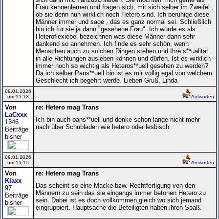
Frau kennenlernen und fragen sich, mit sich selber im Zweifel ,
ob sie denn nun wirklich noch Hetero sind. Ich beruhige diese
Männer immer und sage , das es ganz normal sei. Schließlich
bin ich für sie ja dann "gesehene Frau". Ich würde es als
Heteroflexiebel bezeichnen was diese Männer dann sehr
dankend so annehmen. Ich finde es sehr schön, wenn
Menschen auch zu solchen Dingen stehen und Ihre s**ualität
in alle Richtungen ausleben können und dürfen. Ist es wirklich
immer noch so wichtig als Heteros**uell gesehen zu werden?
Da ich selber Pans**uell bin ist es mir völlig egal von welchem
Geschlecht ich begehrt werde. Lieben Gruß, Linda
09.01.2026
um 15:13
Antworten
Von
re: Hetero mag Trans
LaCxxx
Ich bin auch pans**uell und denke schon lange nicht mehr
1346
nach über Schubladen wie hetero oder lesbisch
Beiträge
bisher
09.01.2026
um 15:15
Antworten
Von
re: Hetero mag Trans
Klaxx
Das scheint so eine Macke bzw. Rechtfertigung von den
97
Männern zu sein das sie eingangs immer betonen Hetero zu
Beiträge
sein. Dabei ist es doch vollkommen gleich wo sich jemand
bisher
eingruppiert. Hauptsache die Beteiligten haben ihren Spaß.