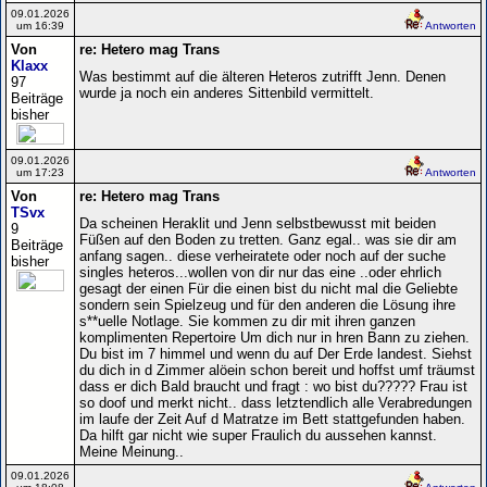
09.01.2026
um 16:39
Antworten
Von
re: Hetero mag Trans
Klaxx
Was bestimmt auf die älteren Heteros zutrifft Jenn. Denen
97
wurde ja noch ein anderes Sittenbild vermittelt.
Beiträge
bisher
09.01.2026
um 17:23
Antworten
Von
re: Hetero mag Trans
TSvx
Da scheinen Heraklit und Jenn selbstbewusst mit beiden
9
Füßen auf den Boden zu tretten. Ganz egal.. was sie dir am
Beiträge
anfang sagen.. diese verheiratete oder noch auf der suche
bisher
singles heteros...wollen von dir nur das eine ..oder ehrlich
gesagt der einen Für die einen bist du nicht mal die Geliebte
sondern sein Spielzeug und für den anderen die Lösung ihre
s**uelle Notlage. Sie kommen zu dir mit ihren ganzen
komplimenten Repertoire Um dich nur in hren Bann zu ziehen.
Du bist im 7 himmel und wenn du auf Der Erde landest. Siehst
du dich in d Zimmer alöein schon bereit und hoffst umf träumst
dass er dich Bald braucht und fragt : wo bist du????? Frau ist
so doof und merkt nicht.. dass letztendlich alle Verabredungen
im laufe der Zeit Auf d Matratze im Bett stattgefunden haben.
Da hilft gar nicht wie super Fraulich du aussehen kannst.
Meine Meinung..
09.01.2026