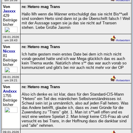
um 18:08
Antworten
Von
re: Hetero mag Trans
Jasxxx
Hallo Mh wenn die Männer entschuldigt das sie nicht Bis**uell
429
sind sondern Herto sind dann ist ja die Überschrift falsch ! Weil
Beiträge
mit der Aussage sagen sie ja das sie nicht auf Transen
bisher
stehen. Liebe Grüße Jasmin
09.01.2026
um 18:43
Antworten
Von
re: Hetero mag Trans
Nicxxx
Ich hatte gestern mein erstes Date bei dem ich mich nicht
81
vorab geoutet hatte und ich war Mega glücklich das es auch
Beiträge
kein Thema wurde. Natürlich ohne s** das war auch vorab so
bisher
kommuniziert und gibt's bei mir auch nicht mehr vor der OP
09.01.2026
um 19:21
Antworten
Von
re: Hetero mag Trans
Andxxx
Also ich denke es ist klar, dass für den Standard-CIS-Mann
1755
"Hetero" ein Teil des männlichen Selbstverständnisses ist.
Beiträge
Schwul sein ist ja unmännlich, also auf jeden Fall hetero. Was
bisher
das Andere betrifft, glaube ich, dass es zwei Gründe für die
Zuwendung zu "Trans" gibt. 1. Man ist s**uell offen und es
reizt eine weitere Spielart 2. Man kriegt keine CIS-Frau ab und
versucht es bei Trans, in der Hoffnung dass die dankbar sind
und "alle" nehmen.
09.01.2026