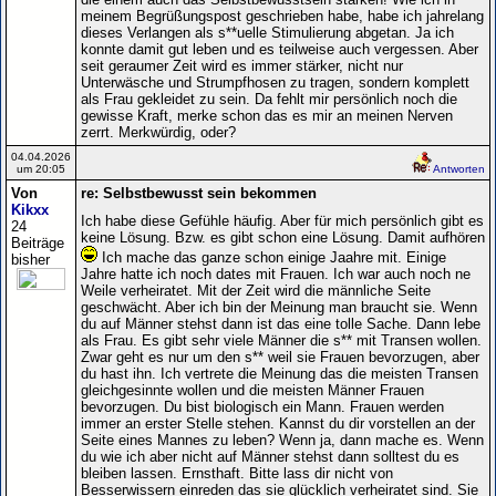
meinem Begrüßungspost geschrieben habe, habe ich jahrelang
dieses Verlangen als s**uelle Stimulierung abgetan. Ja ich
konnte damit gut leben und es teilweise auch vergessen. Aber
seit geraumer Zeit wird es immer stärker, nicht nur
Unterwäsche und Strumpfhosen zu tragen, sondern komplett
als Frau gekleidet zu sein. Da fehlt mir persönlich noch die
gewisse Kraft, merke schon das es mir an meinen Nerven
zerrt. Merkwürdig, oder?
04.04.2026
um 20:05
Antworten
Von
re: Selbstbewusst sein bekommen
Kikxx
Ich habe diese Gefühle häufig. Aber für mich persönlich gibt es
24
keine Lösung. Bzw. es gibt schon eine Lösung. Damit aufhören
Beiträge
Ich mache das ganze schon einige Jaahre mit. Einige
bisher
Jahre hatte ich noch dates mit Frauen. Ich war auch noch ne
Weile verheiratet. Mit der Zeit wird die männliche Seite
geschwächt. Aber ich bin der Meinung man braucht sie. Wenn
du auf Männer stehst dann ist das eine tolle Sache. Dann lebe
als Frau. Es gibt sehr viele Männer die s** mit Transen wollen.
Zwar geht es nur um den s** weil sie Frauen bevorzugen, aber
du hast ihn. Ich vertrete die Meinung das die meisten Transen
gleichgesinnte wollen und die meisten Männer Frauen
bevorzugen. Du bist biologisch ein Mann. Frauen werden
immer an erster Stelle stehen. Kannst du dir vorstellen an der
Seite eines Mannes zu leben? Wenn ja, dann mache es. Wenn
du wie ich aber nicht auf Männer stehst dann solltest du es
bleiben lassen. Ernsthaft. Bitte lass dir nicht von
Besserwissern einreden das sie glücklich verheiratet sind. Sie