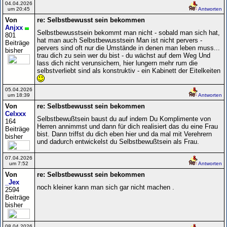
04.04.2026
um 20:45
Antworten
Von
re: Selbstbewusst sein bekommen
Anjxx
Selbstbewusstsein bekommt man nicht - sobald man sich hat,
801
hat man auch Selbstbewusstsein Man ist nicht pervers -
Beiträge
pervers sind oft nur die Umstände in denen man leben muss...
bisher
trau dich zu sein wer du bist - du wächst auf dem Weg Und
lass dich nicht verunsichern, hier lungern mehr rum die
selbstverliebt sind als konstruktiv - ein Kabinett der Eitelkeiten
05.04.2026
um 18:39
Antworten
Von
re: Selbstbewusst sein bekommen
Celxxx
Selbstbewußtsein baust du auf indem Du Komplimente von
164
Herren annimmst und dann für dich realisiert das du eine Frau
Beiträge
bist. Dann triffst du dich eben hier und da mal mit Verehrern
bisher
und dadurch entwickelst du Selbstbewußtsein als Frau.
07.04.2026
um 7:52
Antworten
Von
re: Selbstbewusst sein bekommen
_Jex
noch kleiner kann man sich gar nicht machen .
2594
Beiträge
bisher
08.04.2026