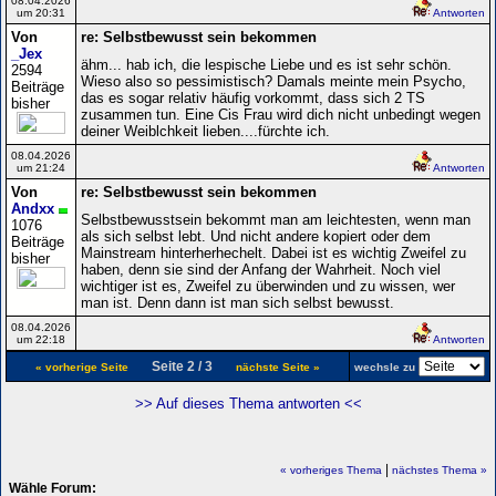
08.04.2026
um 20:31
Antworten
Von
re: Selbstbewusst sein bekommen
_Jex
ähm... hab ich, die lespische Liebe und es ist sehr schön.
2594
Wieso also so pessimistisch? Damals meinte mein Psycho,
Beiträge
das es sogar relativ häufig vorkommt, dass sich 2 TS
bisher
zusammen tun. Eine Cis Frau wird dich nicht unbedingt wegen
deiner Weiblchkeit lieben....fürchte ich.
08.04.2026
um 21:24
Antworten
Von
re: Selbstbewusst sein bekommen
Andxx
Selbstbewusstsein bekommt man am leichtesten, wenn man
1076
als sich selbst lebt. Und nicht andere kopiert oder dem
Beiträge
Mainstream hinterherhechelt. Dabei ist es wichtig Zweifel zu
bisher
haben, denn sie sind der Anfang der Wahrheit. Noch viel
wichtiger ist es, Zweifel zu überwinden und zu wissen, wer
man ist. Denn dann ist man sich selbst bewusst.
08.04.2026
um 22:18
Antworten
Seite 2 / 3
« vorherige Seite
nächste Seite »
wechsle zu
>> Auf dieses Thema antworten <<
|
« vorheriges Thema
nächstes Thema »
Wähle Forum: