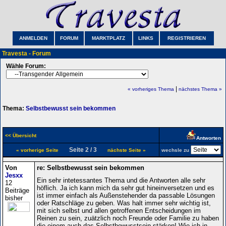
ANMELDEN
FORUM
MARKTPLATZ
LINKS
REGISTRIEREN
Travesta - Forum
Wähle Forum:
|
« vorheriges Thema
nächstes Thema »
Thema:
Selbstbewusst sein bekommen
<< Übersicht
Antworten
Seite 2 / 3
« vorherige Seite
nächste Seite »
wechsle zu
Von
re: Selbstbewusst sein bekommen
Jesxx
Ein sehr intetessantes Thema und die Antworten alle sehr
12
höflich. Ja ich kann mich da sehr gut hineinversetzen und es
Beiträge
ist immer einfach als Außenstehender da passable Lösungen
bisher
oder Ratschläge zu geben. Was halt immer sehr wichtig ist,
mit sich selbst und allen getroffenen Entscheidungen im
Reinen zu sein, zuätzlich noch Freunde oder Familie zu haben
die einem auch das Selbstbewusstsein stärken! Wie ich in