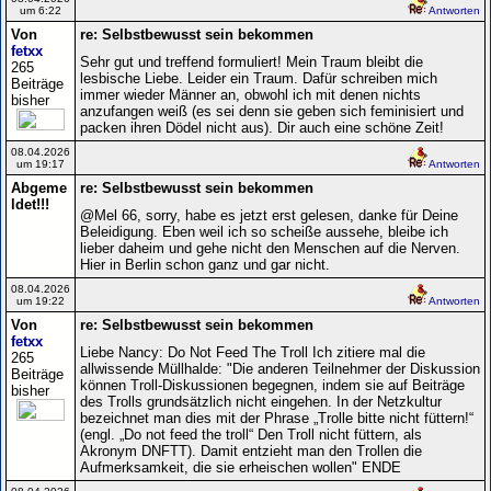
um 6:22
Antworten
Von
re: Selbstbewusst sein bekommen
fetxx
Sehr gut und treffend formuliert! Mein Traum bleibt die
265
lesbische Liebe. Leider ein Traum. Dafür schreiben mich
Beiträge
immer wieder Männer an, obwohl ich mit denen nichts
bisher
anzufangen weiß (es sei denn sie geben sich feminisiert und
packen ihren Dödel nicht aus). Dir auch eine schöne Zeit!
08.04.2026
um 19:17
Antworten
Abgeme
re: Selbstbewusst sein bekommen
ldet!!!
@Mel 66, sorry, habe es jetzt erst gelesen, danke für Deine
Beleidigung. Eben weil ich so scheiße aussehe, bleibe ich
lieber daheim und gehe nicht den Menschen auf die Nerven.
Hier in Berlin schon ganz und gar nicht.
08.04.2026
um 19:22
Antworten
Von
re: Selbstbewusst sein bekommen
fetxx
Liebe Nancy: Do Not Feed The Troll Ich zitiere mal die
265
allwissende Müllhalde: "Die anderen Teilnehmer der Diskussion
Beiträge
können Troll-Diskussionen begegnen, indem sie auf Beiträge
bisher
des Trolls grundsätzlich nicht eingehen. In der Netzkultur
bezeichnet man dies mit der Phrase „Trolle bitte nicht füttern!“
(engl. „Do not feed the troll“ Den Troll nicht füttern, als
Akronym DNFTT). Damit entzieht man den Trollen die
Aufmerksamkeit, die sie erheischen wollen" ENDE