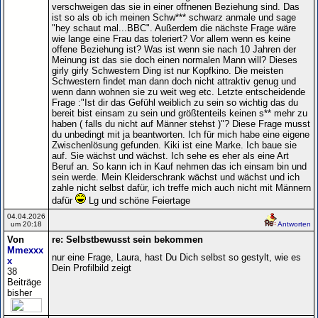
verschweigen das sie in einer offnenen Beziehung sind. Das
ist so als ob ich meinen Schw*** schwarz anmale und sage
"hey schaut mal...BBC". Außerdem die nächste Frage wäre
wie lange eine Frau das toleriert? Vor allem wenn es keine
offene Beziehung ist? Was ist wenn sie nach 10 Jahren der
Meinung ist das sie doch einen normalen Mann will? Dieses
girly girly Schwestern Ding ist nur Kopfkino. Die meisten
Schwestern findet man dann doch nicht attraktiv genug und
wenn dann wohnen sie zu weit weg etc. Letzte entscheidende
Frage :"Ist dir das Gefühl weiblich zu sein so wichtig das du
bereit bist einsam zu sein und größtenteils keinen s** mehr zu
haben ( falls du nicht auf Männer stehst )"? Diese Frage musst
du unbedingt mit ja beantworten. Ich für mich habe eine eigene
Zwischenlösung gefunden. Kiki ist eine Marke. Ich baue sie
auf. Sie wächst und wächst. Ich sehe es eher als eine Art
Beruf an. So kann ich in Kauf nehmen das ich einsam bin und
sein werde. Mein Kleiderschrank wächst und wächst und ich
zahle nicht selbst dafür, ich treffe mich auch nicht mit Männern
dafür
Lg und schöne Feiertage
04.04.2026
um 20:18
Antworten
Von
re: Selbstbewusst sein bekommen
Mmexxx
nur eine Frage, Laura, hast Du Dich selbst so gestylt, wie es
x
Dein Profilbild zeigt
38
Beiträge
bisher