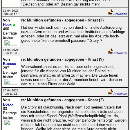
"Deutschland: oder am Besten gar nichts mehr.
15.04.2026
um 10:57
Antworten
Von
re: Munition gefunden - abgegeben - Knast (?)
Heex
Hat der Finder sich denn schon durch offizielle Aufforderung
466
dazu äußern müssen und will da eine Institution auch Anklage
Beiträge
erheben, oder ist das jetzt erst mal eine ins Absurde hoch-
bisher
gerechnete "könnte-eventuell-passieren"-Story ?
15.04.2026
um 11:03
Antworten
Von
re: Munition gefunden - abgegeben - Knast (?)
Buxxxx
Wahrscheinlich ist es so. Es ist aber sehr ungeschickt,
287
jemand für die Abgabe von Munition bei der Polizei zu
Beiträge
bestrafen, anstatt es straffrei zu machen. Die Leute lesen
bisher
sowas und der Nächste, der Altmunition findet, wirft diese in
den Müll, einen Fluss oder Wald.
15.04.2026
um 11:22
Antworten
Von
re: Munition gefunden - abgegeben - Knast (?)
Borxx
Die Story ist glaubwürdig. Nach dem Tod meines Vaters hat
83
die Kreisbehörde hier angerufen ich solle doch bitte schauen
Beiträge
was mit seiner Signal-Pissi (Waffenscheinpflichtig) ist, da,
bisher
wenn ich die nicht brauche, von der Behörde "entsorgt" werden
müsse. Ich brauchte sie nicht und sollte sie daher vorbei
bringen. Wollte ich aber nicht, da mein Auto gerade nicht