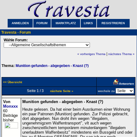
ANMELDEN
FORUM
MARKTPLATZ
LINKS
REGISTRIEREN
Travesta - Forum
Wähle Forum:
|
« vorheriges Thema
nächstes Thema »
Thema:
Munition gefunden - abgegeben - Knast (?)
<< Übersicht
Antworten
Seite 1 / 3
nächste Seite »
wechsle zu
Von
Munition gefunden - abgegeben - Knast (?)
Monxxx
Heute gelesen. Da hat einer beim Ausräumen einer Wohnung
60
ein paar Patronen (Munition) gefunden. Zur Polizei gebracht,
Beiträge
dort abgegeben. Nun droht ihm wegen "illegalem,
bisher
ungenehmigzem Waffentransport", vlt auch wegen
zwischenzeitlichem temporärem minutenlangem "illegalem
unerlaubtem Waffenbesitz" mindestens ein Bussgeld und oder
bis zu 6 Monaten GEFÄNGNIS. Da sag ich nur noch