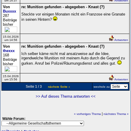
um 14:37
Antworten
Von
re: Munition gefunden - abgegeben - Knast (?)
Buxxxx
Steckte vor einigen Monaten nicht ein Franzose eine Granate
287
in seinen Hintern?
Beiträge
bisher
15.04.2026
um 14:56
Antworten
Von
re: Munition gefunden - abgegeben - Knast (?)
thexxx
Ich selber käme nicht mal ansatzweise auf die Idee,
168
irgendwelche Munition mit meinem Auto durch die Gegend zu
Beiträge
gurken. Anruf bei Polizei/Räumungsdienst und alles gut.
bisher
15.04.2026
um 15:56
Antworten
Seite 1 / 3
nächste Seite »
wechsle zu
>> Auf dieses Thema antworten <<
|
« vorheriges Thema
nächstes Thema »
Wähle Forum: