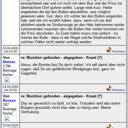
einsatzbereit war und ich nicht mit dem Bus und der Pissi ins
übernächste Dorf gurken wollte. Lange rede kurz: Hatte
angeboten die bei den Bullen abzuliefern, was möglich
gewesen wäre. Gut, dass ich vorher bei den Bullen angerufen
hab, weil die mir erzählt haben, dass, wenn ich sie dort
abliefern würde ne Strafanzeige an den Hals bekommen würde.
Letztenendes mussten also die Bullen hier vorbei kommen um
die Pissi abzuholen. Zu Gute halten muss man jedoch - so
meinte der Bulle - dass in der Regel solche Strafverfahren in
solchen Fällen nicht weiter verfolgt werden.
15.04.2026
um 12:34
Antworten
Von
re: Munition gefunden - abgegeben - Knast (?)
6hexxx
Alexa, die Bombe bist Du doch selbst. Ich will damit aber nicht
1796
sagen, daß Du ein gefährlicher Blindgänger bist, ganz im
Beiträge
Gegenteil.
bisher
15.04.2026
um 12:52
Antworten
Von
re: Munition gefunden - abgegeben - Knast (?)
Buxxxx
Das es gesetzlich so läuft, ist klar. Trotzdem wird das euren
287
Bürgern grossteils nicht klar oder zu lästig sein. Meine
Beiträge
Vermutung.
bisher
15.04.2026