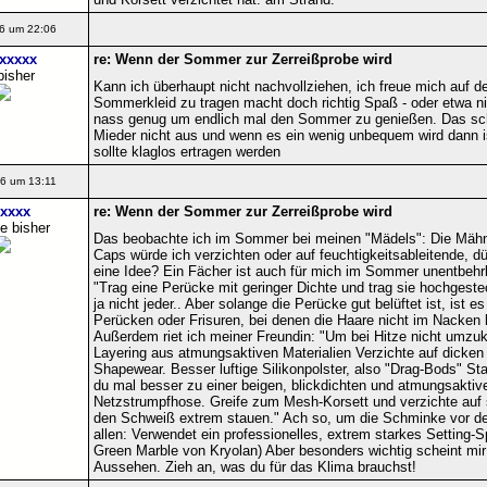
6 um 22:06
xxxxx
re: Wenn der Sommer zur Zerreißprobe wird
bisher
Kann ich überhaupt nicht nachvollziehen, ich freue mich auf 
Sommerkleid zu tragen macht doch richtig Spaß - oder etwa nic
nass genug um endlich mal den Sommer zu genießen. Das schl
Mieder nicht aus und wenn es ein wenig unbequem wird dann 
sollte klaglos ertragen werden
6 um 13:11
xxxx
re: Wenn der Sommer zur Zerreißprobe wird
e bisher
Das beobachte ich im Sommer bei meinen "Mädels": Die Mähne
Caps würde ich verzichten oder auf feuchtigkeitsableitende, 
eine Idee? Ein Fächer ist auch für mich im Sommer unentbehrli
"Trag eine Perücke mit geringer Dichte und trag sie hochgest
ja nicht jeder.. Aber solange die Perücke gut belüftet ist, ist
Perücken oder Frisuren, bei denen die Haare nicht im Nacken li
Außerdem riet ich meiner Freundin: "Um bei Hitze nicht umzuki
Layering aus atmungsaktiven Materialien Verzichte auf dicken
Shapewear. Besser luftige Silikonpolster, also "Drag-Bods" Stat
du mal besser zu einer beigen, blickdichten und atmungsaktive
Netzstrumpfhose. Greife zum Mesh-Korsett und verzichte auf 
den Schweiß extrem stauen." Ach so, um die Schminke vor 
allen: Verwendet ein professionelles, extrem starkes Setting-
Green Marble von Kryolan) Aber besonders wichtig scheint mir:
Aussehen. Zieh an, was du für das Klima brauchst!