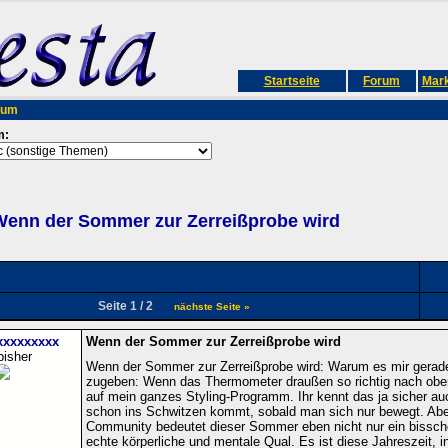
Startseite
Forum
Mark
rum
m:
enn der Sommer zur Zerreißprobe wird
Seite 1 / 2
nächste Seite »
xxxxxxxxx
Wenn der Sommer zur Zerreißprobe wird
bisher
Wenn der Sommer zur Zerreißprobe wird: Warum es mir gerade 
zugeben: Wenn das Thermometer draußen so richtig nach oben k
auf mein ganzes Styling-Programm. Ihr kennt das ja sicher au
schon ins Schwitzen kommt, sobald man sich nur bewegt. Aber 
Community bedeutet dieser Sommer eben nicht nur ein bissche
echte körperliche und mentale Qual. Es ist diese Jahreszeit, 