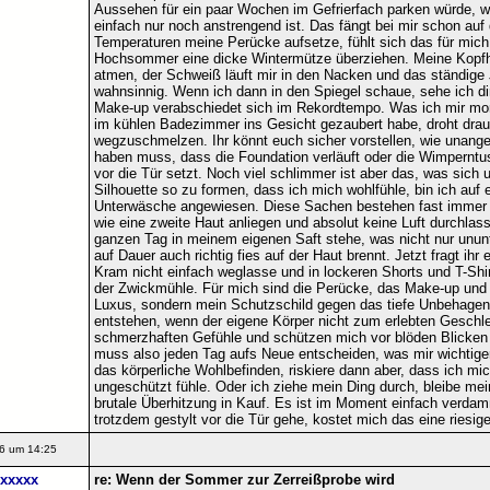
Aussehen für ein paar Wochen im Gefrierfach parken würde, we
einfach nur noch anstrengend ist. Das fängt bei mir schon au
Temperaturen meine Perücke aufsetze, fühlt sich das für mich 
Hochsommer eine dicke Wintermütze überziehen. Meine Kopfha
atmen, der Schweiß läuft mir in den Nacken und das ständig
wahnsinnig. Wenn ich dann in den Spiegel schaue, sehe ich d
Make-up verabschiedet sich im Rekordtempo. Was ich mir mo
im kühlen Badezimmer ins Gesicht gezaubert habe, droht drauß
wegzuschmelzen. Ihr könnt euch sicher vorstellen, wie unang
haben muss, dass die Foundation verläuft oder die Wimpernt
vor die Tür setzt. Noch viel schlimmer ist aber das, was sich
Silhouette so zu formen, dass ich mich wohlfühle, bin ich au
Unterwäsche angewiesen. Diese Sachen bestehen fast immer a
wie eine zweite Haut anliegen und absolut keine Luft durchlas
ganzen Tag in meinem eigenen Saft stehe, was nicht nur ununte
auf Dauer auch richtig fies auf der Haut brennt. Jetzt fragt ihr
Kram nicht einfach weglasse und in lockeren Shorts und T-Shir
der Zwickmühle. Für mich sind die Perücke, das Make-up und d
Luxus, sondern mein Schutzschild gegen das tiefe Unbehagen 
entstehen, wenn der eigene Körper nicht zum erlebten Geschle
schmerzhaften Gefühle und schützen mich vor blöden Blicken
muss also jeden Tag aufs Neue entscheiden, was mir wichtiger
das körperliche Wohlbefinden, riskiere dann aber, dass ich mich
ungeschützt fühle. Oder ich ziehe mein Ding durch, bleibe me
brutale Überhitzung in Kauf. Es ist im Moment einfach verdam
trotzdem gestylt vor die Tür gehe, kostet mich das eine riesig
6 um 14:25
xxxxx
re: Wenn der Sommer zur Zerreißprobe wird