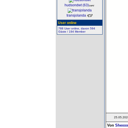
hudsondwt (63)
transjolanda
User online
788 User online, davon 594
Gäste / 194 Member
25.05.202
Von
Shexxx