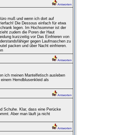
Antworten
 Büro muß und wenn ich dort auf
ierfach! Die Dessous einfach für etwa
rschrank legen. Im Hochsommer ist der
 zieht zudem die Poren der Haut
dung kurzzeitig vor Das Einfrieren von
widerstandsfähiger gegen Laufmaschen zu
utel packen und über Nacht einfrieren.
en
Antworten
nen ich meinen Mantelfetisch ausleben
it einem Hemdblusenkleid als
Antworten
nd Schuhe. Klar, dass eine Perücke
ommt. Aber man läuft ja nicht
Antworten