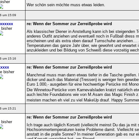
bisher
Wer schön sein möchte muss etwas leiden.
6 um 15:09
xxxxxx
re: Wenn der Sommer zur Zerreißprobe wird
 bisher
Als klassischer Diener in Anstellung kann ich bei steigenden T
anderes Outfit anziehen und eventuell noch in Fußball dress m
erscheinen und als extra oben darauf Turnschuhe anziehen....
Temperaturen das ganze Jahr über, wie gewohnt und erwartet 
anzukleiden und bei Bildung von Schweiß diese vorzeitig wech
6 um 15:16
xxxx
re: Wenn der Sommer zur Zerreißprobe wird
e bisher
Manchmal muss man dann etwas tiefer in die Tasche greifen. 
dicker und auch das Material (Tressen) is weniger fein gewo
Euro 1.000,- ausgeben für eine hochwertige Perücke mit Monof
Die Winnetou-Perücke vom Karnevalsladen kratzt natürlich et
auch leichte Foundations wie von M.Asam das Magic Finish z
meisten machen eh viel zu viel MakeUp drauf. Happy Summer
6 um 15:21
re: Wenn der Sommer zur Zerreißprobe wird
 bisher
Ich trage auch täglich Korsett (vielleicht meinst Du das ja mit
Hochsommertemperaturen keine Probleme damit. Vielleicht set
anstatt in die pralle Sonne? In meiner Generation gab es nur
und Korsett verzichtet hat: am Strand.