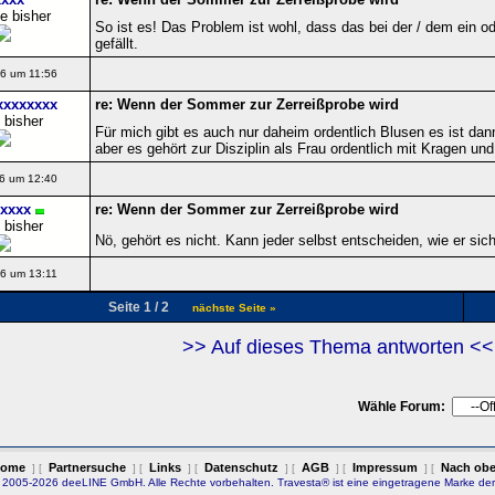
e bisher
So ist es! Das Problem ist wohl, dass das bei der / dem ein ode
gefällt.
6 um 11:56
xxxxxxxx
re: Wenn der Sommer zur Zerreißprobe wird
 bisher
Für mich gibt es auch nur daheim ordentlich Blusen es ist da
aber es gehört zur Disziplin als Frau ordentlich mit Kragen 
6 um 12:40
xxxx
re: Wenn der Sommer zur Zerreißprobe wird
 bisher
Nö, gehört es nicht. Kann jeder selbst entscheiden, wie er si
6 um 13:11
Seite 1 / 2
nächste Seite »
>> Auf dieses Thema antworten <<
Wähle Forum:
ome
Partnersuche
Links
Datenschutz
AGB
Impressum
Nach ob
] [
] [
] [
] [
] [
] [
 2005-2026 deeLINE GmbH. Alle Rechte vorbehalten. Travesta® ist eine eingetragene Marke de