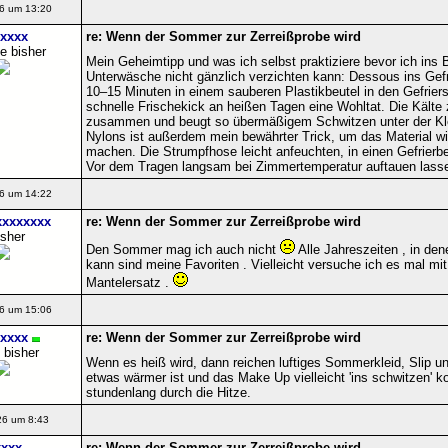
6 um 13:20
xxxx
re: Wenn der Sommer zur Zerreißprobe wird
e bisher
Mein Geheimtipp und was ich selbst praktiziere bevor ich ins
Unterwäsche nicht gänzlich verzichten kann: Dessous ins Gefr
10–15 Minuten in einem sauberen Plastikbeutel in den Gefrie
schnelle Frischekick an heißen Tagen eine Wohltat. Die Kälte
zusammen und beugt so übermäßigem Schwitzen unter der Klei
Nylons ist außerdem mein bewährter Trick, um das Material 
machen. Die Strumpfhose leicht anfeuchten, in einen Gefrierbe
Vor dem Tragen langsam bei Zimmertemperatur auftauen lass
6 um 14:22
xxxxxxx
re: Wenn der Sommer zur Zerreißprobe wird
isher
Den Sommer mag ich auch nicht
Alle Jahreszeiten , in de
kann sind meine Favoriten . Vielleicht versuche ich es mal m
Mantelersatz .
6 um 15:06
xxxx
re: Wenn der Sommer zur Zerreißprobe wird
 bisher
Wenn es heiß wird, dann reichen luftiges Sommerkleid, Slip u
etwas wärmer ist und das Make Up vielleicht 'ins schwitzen' k
stundenlang durch die Hitze.
26 um 8:43
xxx
re: Wenn der Sommer zur Zerreißprobe wird