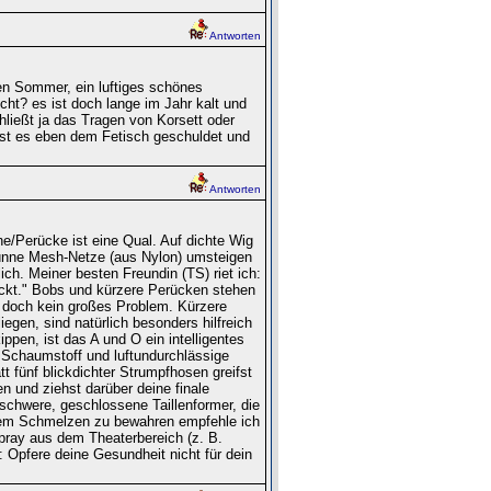
Antworten
den Sommer, ein luftiges schönes
ht? es ist doch lange im Jahr kalt und
ießt ja das Tragen von Korsett oder
ist es eben dem Fetisch geschuldet und
Antworten
/Perücke ist eine Qual. Auf dichte Wig
dünne Mesh-Netze (aus Nylon) umsteigen
ch. Meiner besten Freundin (TS) riet ich:
eckt." Bobs und kürzere Perücken stehen
 es doch kein großes Problem. Kürzere
egen, sind natürlich besonders hilfreich
ppen, ist das A und O ein intelligentes
 Schaumstoff und luftundurchlässige
t fünf blickdichter Strumpfhosen greifst
n und ziehst darüber deine finale
schwere, geschlossene Taillenformer, die
dem Schmelzen zu bewahren empfehle ich
Spray aus dem Theaterbereich (z. B.
 Opfere deine Gesundheit nicht für dein