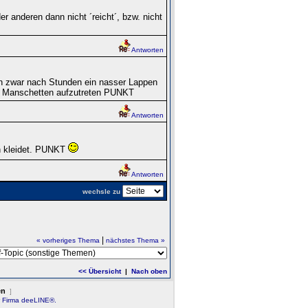
r anderen dann nicht ´reicht´, bzw. nicht
Antworten
nn zwar nach Stunden ein nasser Lappen
und Manschetten aufzutreten PUNKT
Antworten
ch kleidet. PUNKT
Antworten
wechsle zu
|
« vorheriges Thema
nächstes Thema »
<< Übersicht
|
Nach oben
en
]
r Firma deeLINE®.