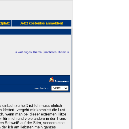
tplatz
Jetzt kostenlos anmelden!
|
« vorheriges Thema
nächstes Thema »
Antworten
wechsle zu
einfach zu heiß ist Ich muss ehrlich
lettert, vergeht mir komplett die Lust
ch, wenn man bei dieser extremen Hitze
für mich und viele andere in der Trans-
n Schweiß auf der Stirn, sondern eine
in der ich am liebsten mein ganzes