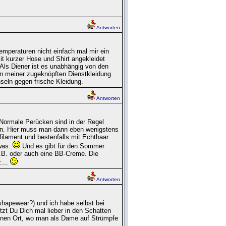
Antworten
emperaturen nicht einfach mal mir ein
it kurzer Hose und Shirt angekleidet
 Als Diener ist es unabhängig von den
in meiner zugeknöpften Dienstkleidung
seln gegen frische Kleidung.
Antworten
Normale Perücken sind in der Regel
ben. Hier muss man dann eben wenigstens
ilament und bestenfalls mit Echthaar.
was..
Und es gibt für den Sommer
.B. oder auch eine BB-Creme. Die
....
Antworten
 shapewear?) und ich habe selbst bei
zt Du Dich mal lieber in den Schatten
 einen Ort, wo man als Dame auf Strümpfe