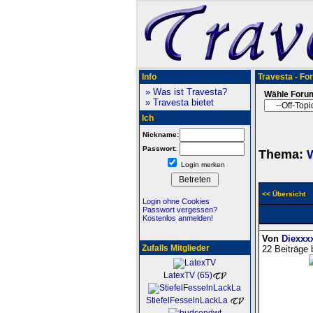
Info
Travesta - Fo
» Was ist Travesta?
Wähle Foru
» Travesta bietet
Ich
Nickname:
Passwort:
Thema:
W
Login merken
<< Übersicht
Login ohne Cookies
Passwort vergessen?
Kostenlos anmelden!
Von
Diexxx
Zufalls Mitglieder
22 Beiträge 
LatexTV (65)
StiefelFesselnLackLa