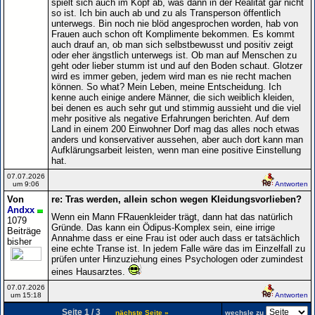
spielt sich auch im Kopf ab, was dann in der Realität gar nicht
so ist. Ich bin auch ab und zu als Transperson öffentlich
unterwegs. Bin noch nie blöd angesprochen worden, hab von
Frauen auch schon oft Komplimente bekommen. Es kommt
auch drauf an, ob man sich selbstbewusst und positiv zeigt
oder eher ängstlich unterwegs ist. Ob man auf Menschen zu
geht oder lieber stumm ist und auf den Boden schaut. Glotzer
wird es immer geben, jedem wird man es nie recht machen
können. So what? Mein Leben, meine Entscheidung. Ich
kenne auch einige andere Männer, die sich weiblich kleiden,
bei denen es auch sehr gut und stimmig aussieht und die viel
mehr positive als negative Erfahrungen berichten. Auf dem
Land in einem 200 Einwohner Dorf mag das alles noch etwas
anders und konservativer aussehen, aber auch dort kann man
Aufklärungsarbeit leisten, wenn man eine positive Einstellung
hat.
07.07.2026
um 9:06
Antworten
Von
re: Tras werden, allein schon wegen Kleidungsvorlieben?
Andxx
Wenn ein Mann FRauenkleider trägt, dann hat das natürlich
1079
Gründe. Das kann ein Ödipus-Komplex sein, eine irrige
Beiträge
Annahme dass er eine Frau ist oder auch dass er tatsächlich
bisher
eine echte Transe ist. In jedem Falle wäre das im Einzelfall zu
prüfen unter Hinzuziehung eines Psychologen oder zumindest
eines Hausarztes.
07.07.2026
um 15:18
Antworten
Seite 1 / 3
nächste Seite »
wechsle zu