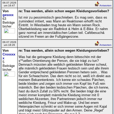
06.07.2026
um 16:47
Antworten
Von
re: Tras werden, allein schon wegen Kleidungsvorlieben?
gesxxx
Ist mir zu pessimistisch geschrieben. Es mag sein, dass es
63
zumindest irritiert, was Mann an Reaktionen erhofft nicht
Beiträge
Eintritt. In Wiesbaden trug heute ein Mann seinen Rock.
bisher
Oberbekleidung war ein Radtrikot & Helm & E-Bike. Er nahm
ganz normal am innerstädtischen Leben teil. Cafébesuch&
sitzend im Freien an der Fußgängerzone.
06.07.2026
um 18:26
Antworten
Von
re: Tras werden, allein schon wegen Kleidungsvorlieben?
Croxxxx
Was hat die getragene Kleidung denn bitteschön mit der
x
s**uellen Orientierung der Person, die sie trägt zu tun?
5
Demnach müssten alle weiblich gekleideten Männer schwul,
Beiträge
alle männlich gekleideten Frauen lesbisch sein und alle ihrem
bisher
Gender entprechend gekleideten Peronen hetero sein… Was
für ein Schwachsinn. Das dem nicht so ist, weiß ich direkt aus
meinem Bekanntenkreis. Ich kenne ein schwules Pärchen,
beide kleiden und zeigen sich immer von Kopf bis Fuß rein
männlich. Bei den beiden lesbischen Päechen, die ich kenne,
hast du durch Zufall zu 50% recht. Bei beiden trägt die eine
meist immer komplett männliche Kleidung immer mit 0
weiblichen Akzenten, ihre Partnerinnen jedoch immer nur
weibliche Kleidung, Frisur und Make-up. Und bei enem
Heteropärchen schmikt er sich immer seine Augen mit Kajal
und trägt meist Glitzerpuder auf den Armen. Deine „Regel“