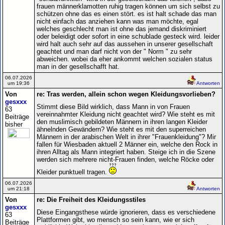
frauen männerklamotten ruhig tragen können um sich selbst zu
schützen ohne das es einen stört. es ist halt schade das man
nicht einfach das anziehen kann was man möchte, egal
welches geschlecht man ist ohne das jemand diskriminiert
oder beleidigt oder sofort in eine schublade gesteck wird. leider
wird halt auch sehr auf das aussehen in unserer gesellschaft
geachtet und man darf nicht von der " Norm " zu sehr
abweichen. wobei da eher ankommt welchen sozialen status
man in der gesellschafft hat.
06.07.2026
um 19:36
Antworten
Von
re: Tras werden, allein schon wegen Kleidungsvorlieben?
gesxxx
Stimmt diese Bild wirklich, dass Mann in von Frauen
63
vereinnahmter Kleidung nicht geachtet wird? Wie steht es mit
Beiträge
den muslimisch gebildeten Männern in ihren langen Kleider
bisher
ähnelnden Gewändern? Wie steht es mit den superreichen
Männern in der arabischen Welt in ihrer "Frauenkleidung"? Mir
fallen für Wiesbaden aktuell 2 Männer ein, welche den Rock in
ihren Alltag als Mann integriert haben. Steige ich in die Szene
werden sich mehrere nicht-Frauen finden, welche Röcke oder
Kleider punktuell tragen.
06.07.2026
um 21:18
Antworten
Von
re: Die Freiheit des Kleidungsstiles
gesxxx
Diese Eingangsthese würde ignorieren, dass es verschiedene
63
Plattformen gibt, wo mensch so sein kann, wie er sich
Beiträge