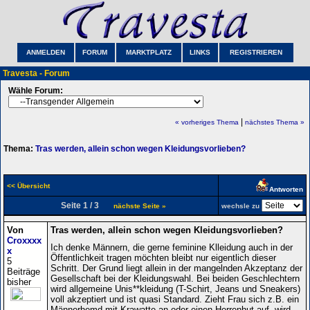
ANMELDEN
FORUM
MARKTPLATZ
LINKS
REGISTRIEREN
Travesta - Forum
Wähle Forum:
|
« vorheriges Thema
nächstes Thema »
Thema:
Tras werden, allein schon wegen Kleidungsvorlieben?
<< Übersicht
Antworten
Seite 1 / 3
nächste Seite »
wechsle zu
Von
Tras werden, allein schon wegen Kleidungsvorlieben?
Croxxxx
Ich denke Männern, die gerne feminine Klleidung auch in der
x
Öffentlichkeit tragen möchten bleibt nur eigentlich dieser
5
Schritt. Der Grund liegt allein in der mangelnden Akzeptanz der
Beiträge
Gesellschaft bei der Kleidungswahl. Bei beiden Geschlechtern
bisher
wird allgemeine Unis**kleidung (T-Schirt, Jeans und Sneakers)
voll akzeptiert und ist quasi Standard. Zieht Frau sich z.B. ein
Männerhemd mit Krawatte an oder einen Herrenhut auf, wird