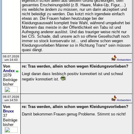
eigentlich schon allein aus diesem Grund gezwungen, sein
gesamtes Erscheinungsbild (z.B. Haare, Make-Up, Figur,…)
ins weibliche ändern zu müssen, nur um darin akzeptiert und
nicht beleidigt zu werden. Das kotzt mich irgendwie einfach
etwas an. Die Frauen haben heutzutage bei der
Kleidungsauswahl komplett freie Wahl, während umgekehrt bei
Männern das meiste in der Öffentlichkeit ein Tabu ist und
Aufregung anderer auslöst. Und das trauriger weise nicht nur
bei CIS. Schade, daß unsere ach so offene Gesellschaft noch
immer so stock konservativ ist… und alleine schon wegen
Kleidungsvorlieben Männer so in Richtung Trans* sein müssen
quasi dängt.
06.07.2026
um 14:43
Antworten
Von
re: Tras werden, allein schon wegen Kleidungsvorlieben?
Andxx
Liegt daran dass lesbisch positiv konnotiert ist und schwul
1079
negativ konnotiert ist.
Beiträge
bisher
06.07.2026
um 14:53
Antworten
Von
re: Tras werden, allein schon wegen Kleidungsvorlieben?
Bruxx
Damit bekommen Frauen genug Probleme. Stimmt so nicht!
37
Beiträge
bisher