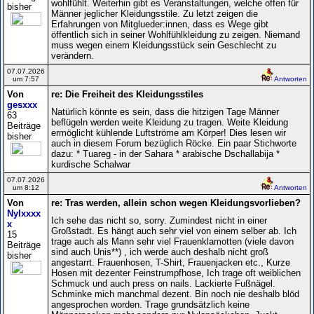
wohlfühlt. Weiterhin gibt es Veranstaltungen, welche offen für
bisher
Männer jeglicher Kleidungsstile. Zu letzt zeigen die
Erfahrungen von Mitglueder:innen, dass es Wege gibt
öffentlich sich in seiner Wohlfühlkleidung zu zeigen. Niemand
muss wegen einem Kleidungsstück sein Geschlecht zu
verändern.
07.07.2026
um 7:57
Antworten
Von
re: Die Freiheit des Kleidungsstiles
gesxxx
Natürlich könnte es sein, dass die hitzigen Tage Männer
63
beflügeln werden weite Kleidung zu tragen. Weite Kleidung
Beiträge
ermöglicht kühlende Luftströme am Körper! Dies lesen wir
bisher
auch in diesem Forum bezüglich Röcke. Ein paar Stichworte
dazu: * Tuareg - in der Sahara * arabische Dschallabija *
kurdische Schalwar
07.07.2026
um 8:12
Antworten
Von
re: Tras werden, allein schon wegen Kleidungsvorlieben?
Nylxxxx
Ich sehe das nicht so, sorry. Zumindest nicht in einer
x
Großstadt. Es hängt auch sehr viel von einem selber ab. Ich
15
trage auch als Mann sehr viel Frauenklamotten (viele davon
Beiträge
sind auch Unis**) , ich werde auch deshalb nicht groß
bisher
angestarrt. Frauenhosen, T-Shirt, Frauenjacken etc., Kurze
Hosen mit dezenter Feinstrumpfhose, Ich trage oft weiblichen
Schmuck und auch press on nails. Lackierte Fußnägel.
Schminke mich manchmal dezent. Bin noch nie deshalb blöd
angesprochen worden. Trage grundsätzlich keine