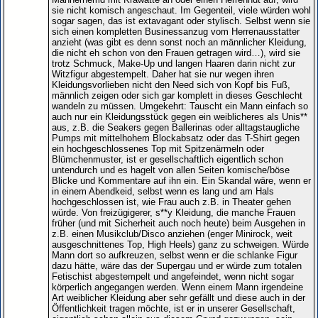
sie nicht komisch angeschaut. Im Gegenteil, viele würden wohl
sogar sagen, das ist extavagant oder stylisch. Selbst wenn sie
sich einen kompletten Businessanzug vom Herrenausstatter
anzieht (was gibt es denn sonst noch an männlicher Kleidung,
die nicht eh schon von den Frauen getragen wird…), wird sie
trotz Schmuck, Make-Up und langen Haaren darin nicht zur
Witzfigur abgestempelt. Daher hat sie nur wegen ihren
Kleidungsvorlieben nicht den Need sich von Kopf bis Fuß,
männlich zeigen oder sich gar komplett in dieses Geschlecht
wandeln zu müssen. Umgekehrt: Tauscht ein Mann einfach so
auch nur ein Kleidungsstück gegen ein weiblicheres als Unis**
aus, z.B. die Seakers gegen Ballerinas oder alltagstaugliche
Pumps mit mittelhohem Blockabsatz oder das T-Shirt gegen
ein hochgeschlossenes Top mit Spitzenärmeln oder
Blümchenmuster, ist er gesellschaftlich eigentlich schon
untendurch und es hagelt von allen Seiten komische/böse
Blicke und Kommentare auf ihn ein. Ein Skandal wäre, wenn er
in einem Abendkeid, selbst wenn es lang und am Hals
hochgeschlossen ist, wie Frau auch z.B. in Theater gehen
würde. Von freizügigerer, s**y Kleidung, die manche Frauen
früher (und mit Sicherheit auch noch heute) beim Ausgehen in
z.B. einen Musikclub/Disco anziehen (enger Minirock, weit
ausgeschnittenes Top, High Heels) ganz zu schweigen. Würde
Mann dort so aufkreuzen, selbst wenn er die schlanke Figur
dazu hätte, wäre das der Supergau und er würde zum totalen
Fetischist abgestempelt und angefeindet, wenn nicht sogar
körperlich angegangen werden. Wenn einem Mann irgendeine
Art weiblicher Kleidung aber sehr gefällt und diese auch in der
Öffentlichkeit tragen möchte, ist er in unserer Gesellschaft,