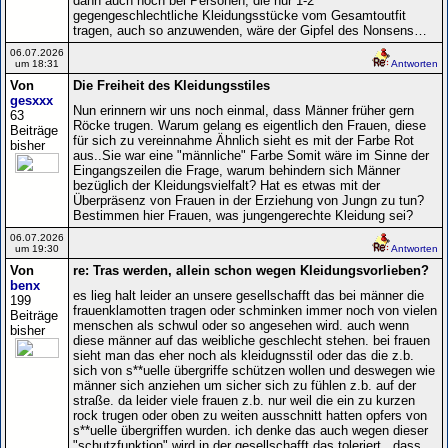
dann auch noch bei Personen, die nur 1-2
gegengeschlechtliche Kleidungsstücke vom Gesamtoutfit
tragen, auch so anzuwenden, wäre der Gipfel des Nonsens…
06.07.2026
um 18:31
Antworten
Von
Die Freiheit des Kleidungsstiles
gesxxx
Nun erinnern wir uns noch einmal, dass Männer früher gern
63
Röcke trugen. Warum gelang es eigentlich den Frauen, diese
Beiträge
für sich zu vereinnahme Ähnlich sieht es mit der Farbe Rot
bisher
aus..Sie war eine "männliche" Farbe Somit wäre im Sinne der
Eingangszeilen die Frage, warum behindern sich Männer
bezüglich der Kleidungsvielfalt? Hat es etwas mit der
Überpräsenz von Frauen in der Erziehung von Jungn zu tun?
Bestimmen hier Frauen, was jungengerechte Kleidung sei?
06.07.2026
um 19:30
Antworten
Von
re: Tras werden, allein schon wegen Kleidungsvorlieben?
benx
es lieg halt leider an unsere gesellschafft das bei männer die
199
frauenklamotten tragen oder schminken immer noch von vielen
Beiträge
menschen als schwul oder so angesehen wird. auch wenn
bisher
diese männer auf das weibliche geschlecht stehen. bei frauen
sieht man das eher noch als kleidugnsstil oder das die z.b.
sich von s**uelle übergriffe schützen wollen und deswegen wie
männer sich anziehen um sicher sich zu fühlen z.b. auf der
straße. da leider viele frauen z.b. nur weil die ein zu kurzen
rock trugen oder oben zu weiten ausschnitt hatten opfers von
s**uelle übergriffen wurden. ich denke das auch wegen dieser
"schutzfunktion" wird in der gesellschafft das toleriert , dass