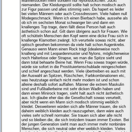
Männersocken mehr sondern nur Nylonsöckchen. Juckt
niemanden. Der Kleidungsstil sollte halt schon modisch auch
zur Figur passen und alles stimmig sein. Da hapert es leider
bei vielen Männern oder auch Crossdressern. Viele haben null
Modegeschmack. Wenn ich einen Bierbach habe, aussehe als
ob ich im sechsten Monat schwanger bin und dann ein
knallenges Top trage, dann fällt diese Person halt auch
ästhetisch schon auf. Gilt dann übrigens auch für Frauen. Wie
oft schütteln Menschen den Kopf wenn eine dicke Frau sich in
knallenge Klamotten zwängt. Ich verurteile sowas nicht, aber
optisch gesehen bekommen da viele halt schon Augenkrebs.
Genauso wenn Mann einen Rock trägt (idealerweise noch
knalleng und mit Leopardenmuster und Nylons, möglicherweise
noch Halterlose oder Strapse, wo man die Spitze sieht und
dann total behaarte Beine hat. Wenn Frau sowas tragen würde,
würde sie sofort in die Prostituiertenschublade reingeschoben
und schief angeschaut werden. Viele übertreiben es auch mit
der Auswahl an Spitzen, Rüschchen, Farbkombinationen etc,
was heutzutage einfach nicht mehr modern ist und schon
alleine deshalb sofort auffallen. Männer die extrem Maskulin
sind und Fußballerbeine mit sehr dicken Wadln haben und
dann einen Minirock tragen, sieht halt auch nicht ästhetisch
aus. Ich glaube eher das die Gesellschaft sowas verurteilt,
aber nicht wenn ein Mann sich modisch stimmig weiblich
kleidet. Desweiteren würden sich alle Männer trauen, die sich
daheim weiblich kleiden auch rauszugehen, dann wäre auch
vieles sehr schnell normaler. Sie trauen sich aber alle nicht
und so bleiben die, die sich trotzdem trauen immer Exoten. Bei
der jungen Generation sieht man auch immer mehr nonbinäre
Menschen, die sich neutral oder eher weiblich kleiden. Vieles