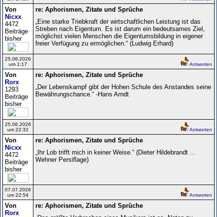
Von
re: Aphorismen, Zitate und Sprüche
Nicxx
„Eine starke Triebkraft der wirtschaftlichen Leistung ist das
4472
Streben nach Eigentum. Es ist darum ein bedeutsames Ziel,
Beiträge
möglichst vielen Menschen die Eigentumsbildung in eigener
bisher
freier Verfügung zu ermöglichen.“ (Ludwig Erhard)
25.06.2026
um 1:17
Antworten
Von
re: Aphorismen, Zitate und Sprüche
Rorx
„Der Lebenskampf gibt der Hohen Schule des Anstandes seine
1293
Bewährungschance.“ -Hans Arndt
Beiträge
bisher
25.06.2026
um 22:32
Antworten
Von
re: Aphorismen, Zitate und Sprüche
Nicxx
„Ihr Lob trifft mich in keiner Weise.“ (Dieter Hildebrandt ...
4472
Wehner Persiflage)
Beiträge
bisher
07.07.2026
um 22:54
Antworten
Von
re: Aphorismen, Zitate und Sprüche
Rorx