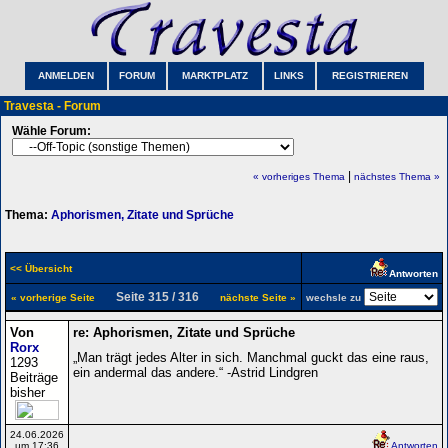
ANMELDEN
FORUM
MARKTPLATZ
LINKS
REGISTRIEREN
Travesta - Forum
Wähle Forum:
|
« vorheriges Thema
nächstes Thema »
Thema:
Aphorismen, Zitate und Sprüche
<< Übersicht
Antworten
Seite 315 / 316
« vorherige Seite
nächste Seite »
wechsle zu
Von
re: Aphorismen, Zitate und Sprüche
Rorx
„Man trägt jedes Alter in sich. Manchmal guckt das eine raus,
1293
ein andermal das andere.“ -Astrid Lindgren
Beiträge
bisher
24.06.2026
um 17:36
Antworten