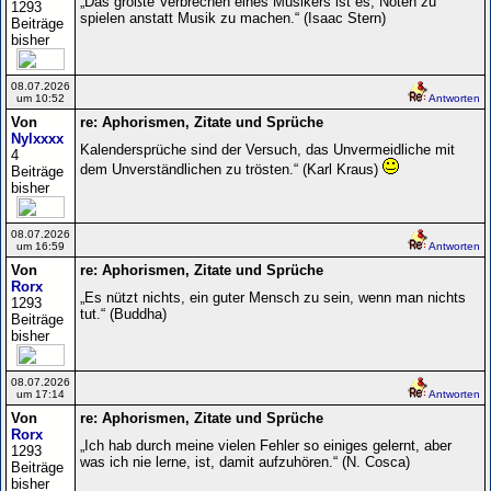
„Das größte Verbrechen eines Musikers ist es, Noten zu
1293
spielen anstatt Musik zu machen.“ (Isaac Stern)
Beiträge
bisher
08.07.2026
um 10:52
Antworten
Von
re: Aphorismen, Zitate und Sprüche
Nylxxxx
Kalendersprüche sind der Versuch, das Unvermeidliche mit
4
dem Unverständlichen zu trösten.“ (Karl Kraus)
Beiträge
bisher
08.07.2026
um 16:59
Antworten
Von
re: Aphorismen, Zitate und Sprüche
Rorx
„Es nützt nichts, ein guter Mensch zu sein, wenn man nichts
1293
tut.“ (Buddha)
Beiträge
bisher
08.07.2026
um 17:14
Antworten
Von
re: Aphorismen, Zitate und Sprüche
Rorx
„Ich hab durch meine vielen Fehler so einiges gelernt, aber
1293
was ich nie lerne, ist, damit aufzuhören.“ (N. Cosca)
Beiträge
bisher