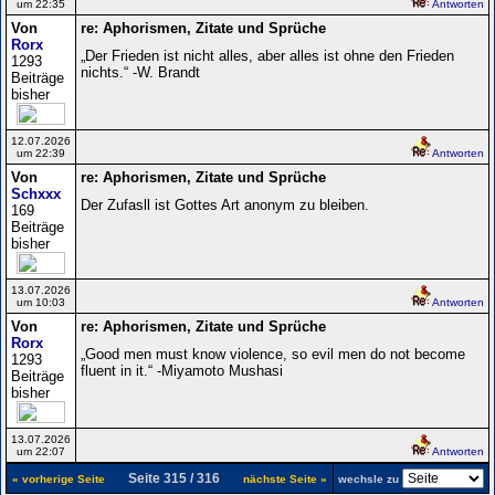
um 22:35
Antworten
Von
re: Aphorismen, Zitate und Sprüche
Rorx
„Der Frieden ist nicht alles, aber alles ist ohne den Frieden
1293
nichts.“ -W. Brandt
Beiträge
bisher
12.07.2026
um 22:39
Antworten
Von
re: Aphorismen, Zitate und Sprüche
Schxxx
Der Zufasll ist Gottes Art anonym zu bleiben.
169
Beiträge
bisher
13.07.2026
um 10:03
Antworten
Von
re: Aphorismen, Zitate und Sprüche
Rorx
„Good men must know violence, so evil men do not become
1293
fluent in it.“ -Miyamoto Mushasi
Beiträge
bisher
13.07.2026
um 22:07
Antworten
Seite 315 / 316
« vorherige Seite
nächste Seite »
wechsle zu