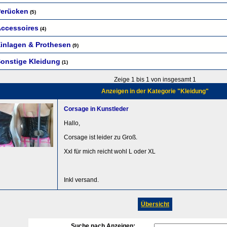
erücken
(5)
ccessoires
(4)
inlagen & Prothesen
(9)
onstige Kleidung
(1)
Zeige 1 bis 1 von insgesamt 1
Anzeigen in der Kategorie "Kleidung"
Corsage in Kunstleder
Hallo,
Corsage ist leider zu Groß. 
Xxl für mich reicht wohl L oder XL
Inkl versand.
Übersicht
Suche nach Anzeigen: