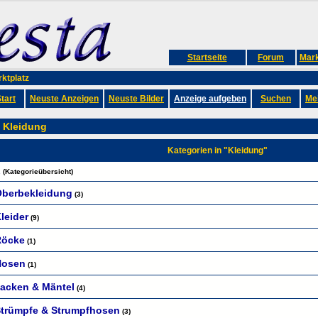
Startseite
Forum
Mark
ktplatz
tart
Neuste Anzeigen
Neuste Bilder
Anzeige aufgeben
Suchen
Me
 Kleidung
Kategorien in "Kleidung"
.
(Kategorieübersicht)
berbekleidung
(3)
leider
(9)
Röcke
(1)
Hosen
(1)
acken & Mäntel
(4)
trümpfe & Strumpfhosen
(3)