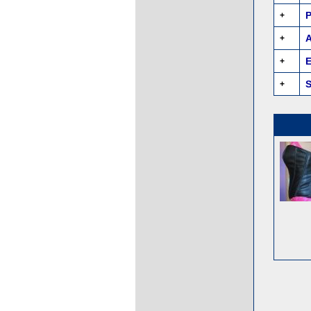
P
+
A
+
E
+
S
+