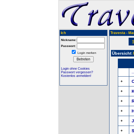
Ich
Travesta - Mar
Nickname:
S
Passwort:
Übersicht
/
Login merken
Login ohne Cookies
Passwort vergessen?
..
Kostenlos anmelden!
O
+
K
+
+
+
J
+
S
+